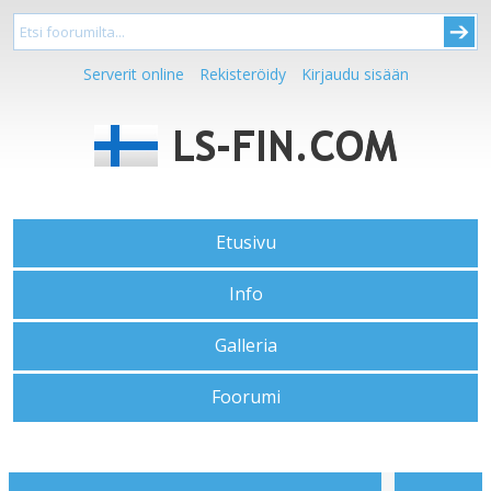
Serverit online
Rekisteröidy
Kirjaudu sisään
Etusivu
Info
Galleria
Foorumi