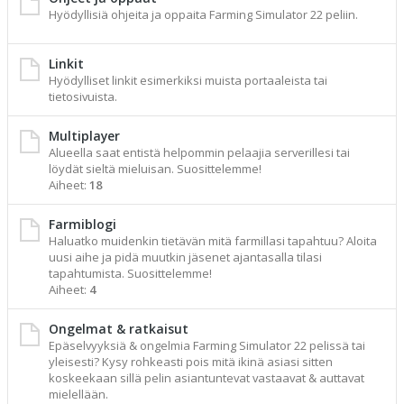
Hyödyllisiä ohjeita ja oppaita Farming Simulator 22 peliin.
Linkit
Hyödylliset linkit esimerkiksi muista portaaleista tai
tietosivuista.
Multiplayer
Alueella saat entistä helpommin pelaajia serverillesi tai
löydät sieltä mieluisan. Suosittelemme!
Aiheet:
18
Farmiblogi
Haluatko muidenkin tietävän mitä farmillasi tapahtuu? Aloita
uusi aihe ja pidä muutkin jäsenet ajantasalla tilasi
tapahtumista. Suosittelemme!
Aiheet:
4
Ongelmat & ratkaisut
Epäselvyyksiä & ongelmia Farming Simulator 22 pelissä tai
yleisesti? Kysy rohkeasti pois mitä ikinä asiasi sitten
koskeekaan sillä pelin asiantuntevat vastaavat & auttavat
mielellään.