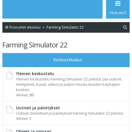
PIKALINKIT
E
Foorumin etusivu
Farming Simulator 22
t
Farming Simulator 22
s
i
Keskustelualue
Yleinen keskustelu
Yleinen keskustelu Farming Simulator 22 pelistä. Jaa uutiset,
mielipiteet, kuvat, videot ja paljon muuta muiden käyttäjien
kesken.
Aiheet:
20
Uutiset ja päivitykset
Uutiset, tiedotteet ja päivitykset Farming Simulator 22 pelistä.
Aiheet:
1
Ohjeet ja oppaat