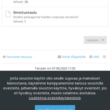
Aiheet:
26
Ilmoitustaulu
Etsitkö pelaajia tai haetko sopivaa serveriä?
Aiheet:
1
Hyppää
Foorumin etusivu
Viesti Ylläpidolle
UKK
Tänään on 07.08.2026 11:03
Jotta sivuston käyttö olisi sinulle sujuvaa ja mainokset
Keskustelufoorumin ohjelmisto
phpBB
® Forum Software ©
phpBB Limited
kiinnostavia, käytämme kumppaniemme kanssa sivustolla
evästeitä. Jatkamalla sivuston käyttöä, hyväksyt evästeet. Jos
Käännös: phpBB Suomi (lurttinen, harritapio, Pettis)
et hyväksy evästeitä, muuta selaimesi asetuksia.
phpBB Metro Theme by
PixelGoose Studio
Lisätietoja evästekäytännöistä
.
Yksityisyys
|
Ehdot