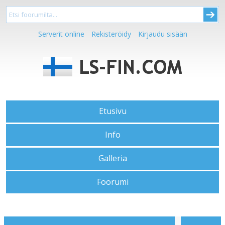
Serverit online
Rekisteröidy
Kirjaudu sisään
Etusivu
Info
Galleria
Foorumi