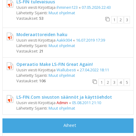
LS-FIN tulevaisuus
Uusin viesti Kirjoittaja
ihminen123
«
07.05.2026 22:43
Lähetetty Sijainti:
Muut ohjelmat
Vastaukset:
53
1
2
3
Moderaattoreiden haku
Uusin viesti Kirjoittaja
Aakk004
«
16.07.2019 17:39
Lähetetty Sijainti:
Muut ohjelmat
Vastaukset:
21
Operaatio Make LS-FIN Great Again!
Uusin viesti Kirjoittaja
Wallubesti
«
27.04.2022 18:11
Lähetetty Sijainti:
Muut ohjelmat
Vastaukset:
106
1
2
3
4
5
LS-FIN.Com sivuston säännöt ja käyttöehdot
Uusin viesti Kirjoittaja
Admin
«
05.08.2011 21:10
Lähetetty Sijainti:
Muut ohjelmat
Aiheet