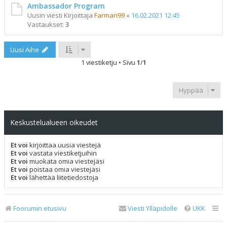
Ambassador Program
Uusin viesti Kirjoittaja
Farmari99
«
16.02.2021 12:45
Vastaukset:
3
Uusi Aihe
1 viestiketju • Sivu
1
/
1
Hyppää
Keskustelualueen oikeudet
Et voi
kirjoittaa uusia viestejä
Et voi
vastata viestiketjuihin
Et voi
muokata omia viestejäsi
Et voi
poistaa omia viestejäsi
Et voi
lähettää liitetiedostoja
Foorumin etusivu
Viesti Ylläpidolle
UKK