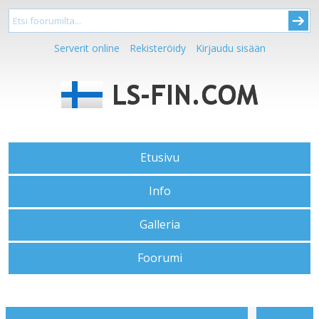
Serverit online
Rekisteröidy
Kirjaudu sisään
Etusivu
Info
Galleria
Foorumi