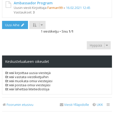
Ambassador Program
Uusin viesti Kirjoittaja
Farmari99
«
16.02.2021 12:45
Vastaukset:
3
Uusi Aihe
1 viestiketju • Sivu
1
/
1
Hyppää
Keskustelualueen oikeudet
Et voi
kirjoittaa uusia viestejä
Et voi
vastata viestiketjuihin
Et voi
muokata omia viestejäsi
Et voi
poistaa omia viestejäsi
Et voi
lähettää liitetiedostoja
Foorumin etusivu
Viesti Ylläpidolle
UKK