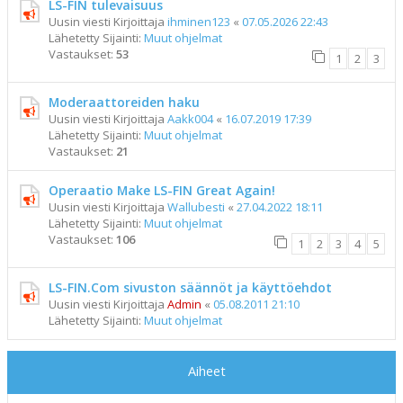
LS-FIN tulevaisuus
Uusin viesti Kirjoittaja
ihminen123
«
07.05.2026 22:43
Lähetetty Sijainti:
Muut ohjelmat
Vastaukset:
53
1
2
3
Moderaattoreiden haku
Uusin viesti Kirjoittaja
Aakk004
«
16.07.2019 17:39
Lähetetty Sijainti:
Muut ohjelmat
Vastaukset:
21
Operaatio Make LS-FIN Great Again!
Uusin viesti Kirjoittaja
Wallubesti
«
27.04.2022 18:11
Lähetetty Sijainti:
Muut ohjelmat
Vastaukset:
106
1
2
3
4
5
LS-FIN.Com sivuston säännöt ja käyttöehdot
Uusin viesti Kirjoittaja
Admin
«
05.08.2011 21:10
Lähetetty Sijainti:
Muut ohjelmat
Aiheet