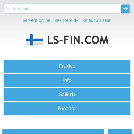
Serverit online
Rekisteröidy
Kirjaudu sisään
Etusivu
Info
Galleria
Foorumi