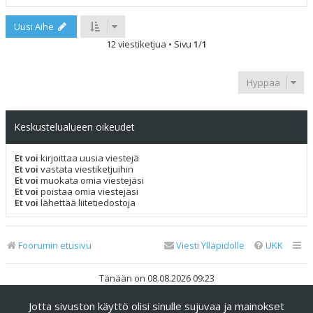
Uusi Aihe
12 viestiketjua • Sivu
1
/
1
Hyppää
Keskustelualueen oikeudet
Et voi
kirjoittaa uusia viestejä
Et voi
vastata viestiketjuihin
Et voi
muokata omia viestejäsi
Et voi
poistaa omia viestejäsi
Et voi
lähettää liitetiedostoja
Foorumin etusivu
Viesti Ylläpidolle
UKK
Tänään on 08.08.2026 09:23
Jotta sivuston käyttö olisi sinulle sujuvaa ja mainokset
Keskustelufoorumin ohjelmisto
phpBB
® Forum Software ©