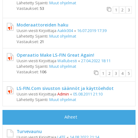
Lähetetty Sijainti:
Muut ohjelmat
Vastaukset:
53
1
2
3
Moderaattoreiden haku
Uusin viesti Kirjoittaja
Aakk004
«
16.07.2019 17:39
Lähetetty Sijainti:
Muut ohjelmat
Vastaukset:
21
Operaatio Make LS-FIN Great Again!
Uusin viesti Kirjoittaja
Wallubesti
«
27.04.2022 18:11
Lähetetty Sijainti:
Muut ohjelmat
Vastaukset:
106
1
2
3
4
5
LS-FIN.Com sivuston säännöt ja käyttöehdot
Uusin viesti Kirjoittaja
Admin
«
05.08.2011 21:10
Lähetetty Sijainti:
Muut ohjelmat
Aiheet
Turvevaunu
Uusin viesti Kirjoittaja
L4TE
«
14.08.2022 21:14