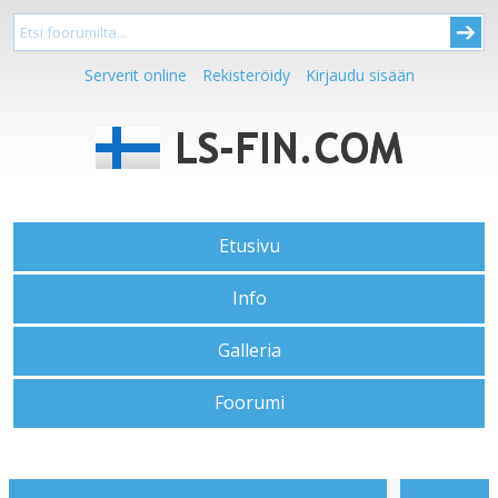
Serverit online
Rekisteröidy
Kirjaudu sisään
Etusivu
Info
Galleria
Foorumi