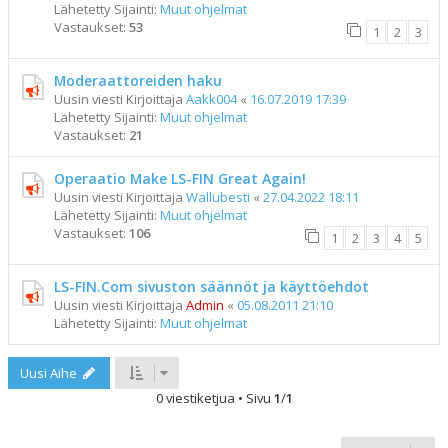
Lähetetty Sijainti:
Muut ohjelmat
Vastaukset:
53
1
2
3
Moderaattoreiden haku
Uusin viesti Kirjoittaja
Aakk004
«
16.07.2019 17:39
Lähetetty Sijainti:
Muut ohjelmat
Vastaukset:
21
Operaatio Make LS-FIN Great Again!
Uusin viesti Kirjoittaja
Wallubesti
«
27.04.2022 18:11
Lähetetty Sijainti:
Muut ohjelmat
Vastaukset:
106
1
2
3
4
5
LS-FIN.Com sivuston säännöt ja käyttöehdot
Uusin viesti Kirjoittaja
Admin
«
05.08.2011 21:10
Lähetetty Sijainti:
Muut ohjelmat
Uusi Aihe
0 viestiketjua • Sivu
1
/
1