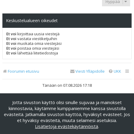
Hyppää
Keskustelualueen oikeudet
Et voi
kirjoittaa uusia viestejä
Et voi
vastata viestiketjuihin
Et voi
muokata omia viestejäsi
Et voi
poistaa omia viestejäsi
Et voi
lähettää liitetiedostoja
Foorumin etusivu
Viesti Ylläpidolle
UKK
Tänään on 07.08.2026 17:18
Keskustelufoorumin ohjelmisto
phpBB
® Forum Software ©
Jotta sivuston käyttö olisi sinulle sujuvaa ja mainokset
phpBB Limited
kiinnostavia, käytämme kumppaniemme kanssa sivustolla
Käännös: phpBB Suomi (lurttinen, harritapio, Pettis)
evästeitä. Jatkamalla sivuston käyttöä, hyväksyt evästeet. Jos
phpBB Metro Theme by
PixelGoose Studio
et hyväksy evästeitä, muuta selaimesi asetuksia.
Yksityisyys
|
Ehdot
Lisätietoja evästekäytännöistä
.