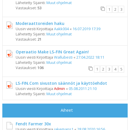
Lähetetty Sijainti:
Muut ohjelmat
Vastaukset:
53
1
2
3
Moderaattoreiden haku
Uusin viesti Kirjoittaja
Aakk004
«
16.07.2019 17:39
Lähetetty Sijainti:
Muut ohjelmat
Vastaukset:
21
Operaatio Make LS-FIN Great Again!
Uusin viesti Kirjoittaja
Wallubesti
«
27.04.2022 18:11
Lähetetty Sijainti:
Muut ohjelmat
Vastaukset:
106
1
2
3
4
5
LS-FIN.Com sivuston säännöt ja käyttöehdot
Uusin viesti Kirjoittaja
Admin
«
05.08.2011 21:10
Lähetetty Sijainti:
Muut ohjelmat
Aiheet
Fendt Farmer 30x
Uusin viesti Kirjoittaja
jakemans1
«
28.08.2020 16:56