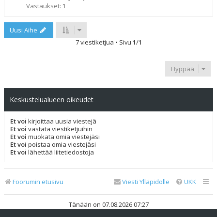
Vastaukset:
1
Uusi Aihe
7 viestiketjua • Sivu
1
/
1
Hyppää
Keskustelualueen oikeudet
Et voi
kirjoittaa uusia viestejä
Et voi
vastata viestiketjuihin
Et voi
muokata omia viestejäsi
Et voi
poistaa omia viestejäsi
Et voi
lähettää liitetiedostoja
Foorumin etusivu
Viesti Ylläpidolle
UKK
Tänään on 07.08.2026 07:27