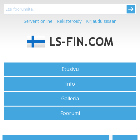
Serverit online
Rekisteröidy
Kirjaudu sisään
Etusivu
Info
Galleria
Foorumi