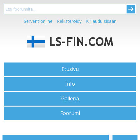
Serverit online
Rekisteröidy
Kirjaudu sisään
Etusivu
Info
Galleria
Foorumi