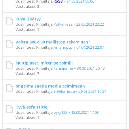
Uusin viesti Kirjoittaja
RaSB
«
31.05.2021 00:06
Vastaukset:
3
Kuva "jäätyy"
Uusin viesti Kirjoittaja
Putkimies2
«
22.05.2021 23:22
Vastaukset:
1
Valtra 600-900 malliston tekeminen?
Uusin viesti Kirjoittaja
Finlandpvp
«
04.04.2021 22:07
Multiplayer, miten se toimii?
Uusin viesti Kirjoittaja
Farmijonne
«
30.03.2021 20:48
Vastaukset:
7
ongelma saada modia toimimaan
Uusin viesti Kirjoittaja
EnVitsiTiedä
«
29.03.2021 16:54
Hyvä asfalttitie?
Uusin viesti Kirjoittaja
pyry123
«
15.03.2021 17:03
Vastaukset:
1