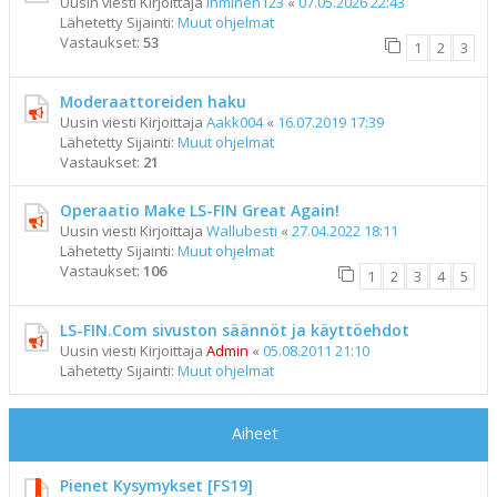
Uusin viesti Kirjoittaja
ihminen123
«
07.05.2026 22:43
Lähetetty Sijainti:
Muut ohjelmat
Vastaukset:
53
1
2
3
Moderaattoreiden haku
Uusin viesti Kirjoittaja
Aakk004
«
16.07.2019 17:39
Lähetetty Sijainti:
Muut ohjelmat
Vastaukset:
21
Operaatio Make LS-FIN Great Again!
Uusin viesti Kirjoittaja
Wallubesti
«
27.04.2022 18:11
Lähetetty Sijainti:
Muut ohjelmat
Vastaukset:
106
1
2
3
4
5
LS-FIN.Com sivuston säännöt ja käyttöehdot
Uusin viesti Kirjoittaja
Admin
«
05.08.2011 21:10
Lähetetty Sijainti:
Muut ohjelmat
Aiheet
Pienet Kysymykset [FS19]