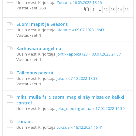
Uusin viesti Kirjoittaja
Zohan
«
26.05.2022 18:16
Vastaukset:
368
1
…
12
13
14
15
Suomi mapit ja Seasons
Uusin viesti Kirjoittaja
Hiatane
«
09.07.2023 19:43
Vastaukset:
1
Karhuvaara ongelma.
Uusin viesti Kirjoittaja
Jontikkapoika123
«
03.07.2023 21:57
Vastaukset:
1
Tallennus poistui
Uusin viesti Kirjoittaja
Juku
«
07.10.2022 17:38
Vastaukset:
1
miksi mulla fs19 suomi map ei näy missä on kaikki
control
Uusin viesti Kirjoittaja
joku_moding pelaa
«
17.02.2022 14:39
skinaus
Uusin viesti Kirjoittaja
LuksuS
«
18.12.2021 16:41