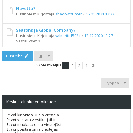
Navetta?
Uusin viesti Kirjoittaja
shadowhunter
«
15.01.2021 12:33
Seasons ja Global Company?
Uusin viesti Kirjoittaja
valmetti 1502 t
«
13.12.2020 13:27
Vastaukset:
1
Uusi Aihe
83 viestiketjua
1
2
3
4
Seuraava
Hyppää
Keskustelualueen oikeudet
Et voi
kirjoittaa uusia viestejä
Et voi
vastata viestiketjuihin
Et voi
muokata omia viestejäsi
Et voi
poistaa omia viestejäsi