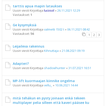
tarttis apua mapin lataukses
Uusin viesti Kirjoittaja
lucosol
«
26.11.2021 12:29
Vastaukset:
1
Ge kysymyksiä
Uusin viesti Kirjoittaja
valmetti 1502 t
«
06.11.2021 08:42
Vastaukset:
56
1
2
3
Leijaileva rakennus
Uusin viesti Kirjoittaja
Kihnuttaja
«
21.08.2021 09:19
Adapteri?
Uusin viesti Kirjoittaja
shadowhunter
«
31.07.2021 16:51
MP-lift kuormaajan kiinnike ongelma
Uusin viesti Kirjoittaja
vellu_
«
10.06.2021 14:44
mitä tehäkun en pysty joinaan enkä tekeen
multiplayer pelia silleen että kaveri pääsee ku