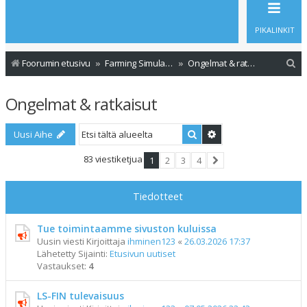
PIKALINKIT
E
Foorumin etusivu
Farming Simulator 19
Ongelmat & ratkaisut
t
Ongelmat & ratkaisut
s
i
Etsi
Tarkennettu haku
Uusi Aihe
83 viestiketjua
1
2
3
4
Seuraava
Tiedotteet
Tue toimintaamme sivuston kuluissa
Uusin viesti Kirjoittaja
ihminen123
«
26.03.2026 17:37
Lähetetty Sijainti:
Etusivun uutiset
Vastaukset:
4
LS-FIN tulevaisuus