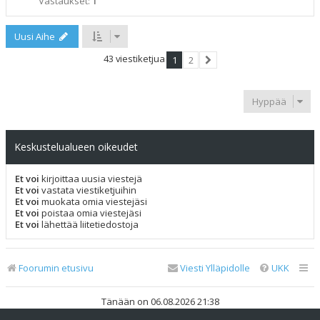
Vastaukset:
1
Uusi Aihe
43 viestiketjua
1
2
Seuraava
Hyppää
Keskustelualueen oikeudet
Et voi
kirjoittaa uusia viestejä
Et voi
vastata viestiketjuihin
Et voi
muokata omia viestejäsi
Et voi
poistaa omia viestejäsi
Et voi
lähettää liitetiedostoja
Foorumin etusivu
Viesti Ylläpidolle
UKK
Tänään on 06.08.2026 21:38