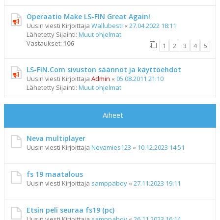
Operaatio Make LS-FIN Great Again!
Uusin viesti Kirjoittaja
Wallubesti
«
27.04.2022 18:11
Lähetetty Sijainti:
Muut ohjelmat
Vastaukset:
106
1
2
3
4
5
LS-FIN.Com sivuston säännöt ja käyttöehdot
Uusin viesti Kirjoittaja
Admin
«
05.08.2011 21:10
Lähetetty Sijainti:
Muut ohjelmat
Aiheet
Neva multiplayer
Uusin viesti Kirjoittaja
Nevamies123
«
10.12.2023 14:51
fs 19 maatalous
Uusin viesti Kirjoittaja
samppaboy
«
27.11.2023 19:11
Etsin peli seuraa fs19 (pc)
Uusin viesti Kirjoittaja
samppaboy
«
26.11.2023 16:14