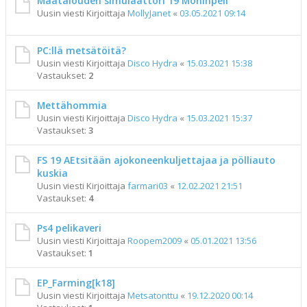
Maatalouden simulaattori 19 Moninpeli
Uusin viesti Kirjoittaja
MollyJanet
«
03.05.2021 09:14
PC:llä metsätöitä?
Uusin viesti Kirjoittaja
Disco Hydra
«
15.03.2021 15:38
Vastaukset:
2
Mettähommia
Uusin viesti Kirjoittaja
Disco Hydra
«
15.03.2021 15:37
Vastaukset:
3
FS 19 AEtsitään ajokoneenkuljettajaa ja pölliauto
kuskia
Uusin viesti Kirjoittaja
farmari03
«
12.02.2021 21:51
Vastaukset:
4
Ps4 pelikaveri
Uusin viesti Kirjoittaja
Roopem2009
«
05.01.2021 13:56
Vastaukset:
1
EP_Farming[k18]
Uusin viesti Kirjoittaja
Metsatonttu
«
19.12.2020 00:14