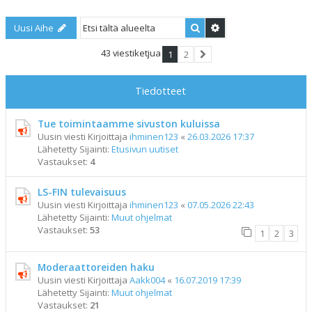
Etsi
Tarkennettu haku
Uusi Aihe
43 viestiketjua
1
2
Seuraava
Tiedotteet
Tue toimintaamme sivuston kuluissa
Uusin viesti Kirjoittaja
ihminen123
«
26.03.2026 17:37
Lähetetty Sijainti:
Etusivun uutiset
Vastaukset:
4
LS-FIN tulevaisuus
Uusin viesti Kirjoittaja
ihminen123
«
07.05.2026 22:43
Lähetetty Sijainti:
Muut ohjelmat
Vastaukset:
53
1
2
3
Moderaattoreiden haku
Uusin viesti Kirjoittaja
Aakk004
«
16.07.2019 17:39
Lähetetty Sijainti:
Muut ohjelmat
Vastaukset:
21