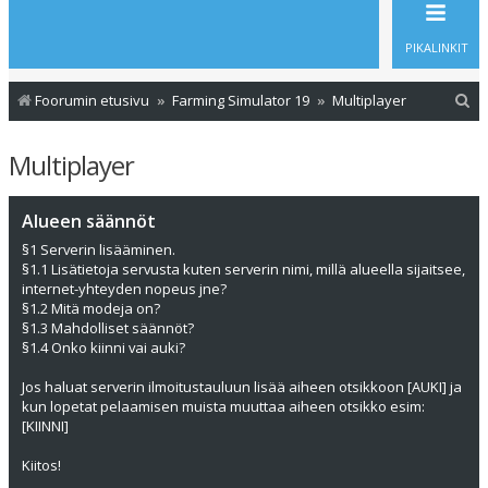
PIKALINKIT
E
Foorumin etusivu
Farming Simulator 19
Multiplayer
t
Multiplayer
s
i
Alueen säännöt
§1 Serverin lisääminen.
§1.1 Lisätietoja servusta kuten serverin nimi, millä alueella sijaitsee,
internet-yhteyden nopeus jne?
§1.2 Mitä modeja on?
§1.3 Mahdolliset säännöt?
§1.4 Onko kiinni vai auki?
Jos haluat serverin ilmoitustauluun lisää aiheen otsikkoon [AUKI] ja
kun lopetat pelaamisen muista muuttaa aiheen otsikko esim:
[KIINNI]
Kiitos!