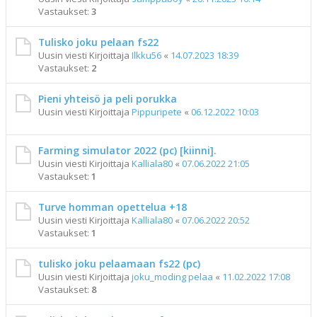
Vastaukset:
3
Tulisko joku pelaan fs22
Uusin viesti Kirjoittaja
Ilkku56
«
14.07.2023 18:39
Vastaukset:
2
Pieni yhteisö ja peli porukka
Uusin viesti Kirjoittaja
Pippuripete
«
06.12.2022 10:03
Farming simulator 2022 (pc) [kiinni].
Uusin viesti Kirjoittaja
Kalliala80
«
07.06.2022 21:05
Vastaukset:
1
Turve homman opettelua +18
Uusin viesti Kirjoittaja
Kalliala80
«
07.06.2022 20:52
Vastaukset:
1
tulisko joku pelaamaan fs22 (pc)
Uusin viesti Kirjoittaja
joku_moding pelaa
«
11.02.2022 17:08
Vastaukset:
8