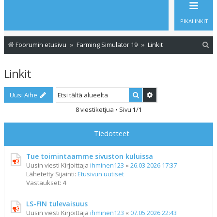
PIKALINKIT
E
Foorumin etusivu
Farming Simulator 19
Linkit
t
Linkit
s
i
Etsi
Tarkennettu haku
Uusi Aihe
8 viestiketjua • Sivu
1
/
1
Tiedotteet
Tue toimintaamme sivuston kuluissa
Uusin viesti Kirjoittaja
ihminen123
«
26.03.2026 17:37
Lähetetty Sijainti:
Etusivun uutiset
Vastaukset:
4
LS-FIN tulevaisuus
Uusin viesti Kirjoittaja
ihminen123
«
07.05.2026 22:43