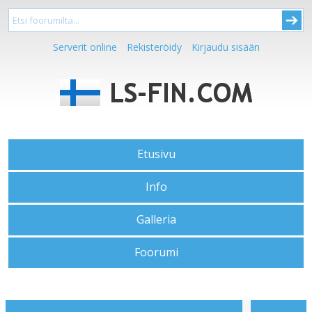
Serverit online
Rekisteröidy
Kirjaudu sisään
Etusivu
Info
Galleria
Foorumi