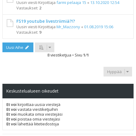
Uusin viesti Kirjoittaja
farmi pelaaja 15
«
13.10.2020 12:54
Vastaukset:
2
FS19 youtube livestriimiä?!?
Uusin viesti Kirjoittaja
Mr_Mazzony
«
01.08.2019 15:06
Vastaukset:
9
Uusi Aihe
8 viestiketjua • Sivu
1
/
1
Hyppää
Keskustelualueen oikeudet
Et voi
kirjoittaa uusia viestejä
Et voi
vastata viestiketjuihin
Et voi
muokata omia viestejäsi
Et voi
poistaa omia viestejäsi
Et voi
lähettää liitetiedostoja