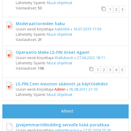
Lähetetty Sijainti:
Muut ohjelmat
Vastaukset:
53
1
2
3
Moderaattoreiden haku
Uusin viesti Kirjoittaja
Aakk004
«
16.07.2019 17:39
Lähetetty Sijainti:
Muut ohjelmat
Vastaukset:
21
Operaatio Make LS-FIN Great Again!
Uusin viesti Kirjoittaja
Wallubesti
«
27.04.2022 18:11
Lähetetty Sijainti:
Muut ohjelmat
Vastaukset:
106
1
2
3
4
5
LS-FIN.Com sivuston säännöt ja käyttöehdot
Uusin viesti Kirjoittaja
Admin
«
05.08.2011 21:10
Lähetetty Sijainti:
Muut ohjelmat
Aiheet
JyväjemmaritModding servulle lisää porukkaa
Uusin viesti Kirjoittaja
valmettiracing
«
17.02.2024 15:26