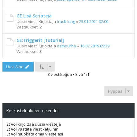
GE Lisä Scriptejä
Uusin viesti Kirjoittaja
truck-king
«
23.01.2021 02:00
Vastaukset:
2
GE:Triggerit [Tutorial]
Uusin viesti Kirjoittaja
osmourho
«
16.07.2019 09:39
Vastaukset:
3
Uusi Aihe
3 viestiketjua • Sivu
1
/
1
Hyppää
Keskustelualueen oikeudet
Et voi
kirjoittaa uusia viestejä
Et voi
vastata viestiketjuihin
Et voi
muokata omia viestejäsi