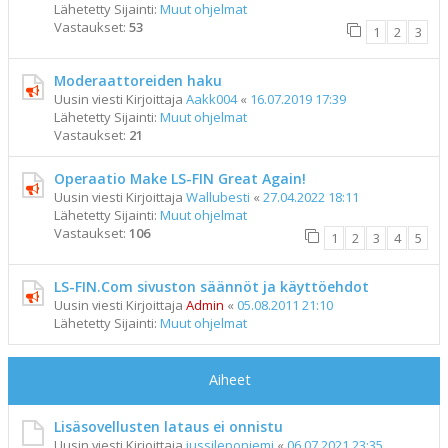
Lähetetty Sijainti:
Muut ohjelmat
Vastaukset:
53
1
2
3
Moderaattoreiden haku
Uusin viesti Kirjoittaja
Aakk004
«
16.07.2019 17:39
Lähetetty Sijainti:
Muut ohjelmat
Vastaukset:
21
Operaatio Make LS-FIN Great Again!
Uusin viesti Kirjoittaja
Wallubesti
«
27.04.2022 18:11
Lähetetty Sijainti:
Muut ohjelmat
Vastaukset:
106
1
2
3
4
5
LS-FIN.Com sivuston säännöt ja käyttöehdot
Uusin viesti Kirjoittaja
Admin
«
05.08.2011 21:10
Lähetetty Sijainti:
Muut ohjelmat
Aiheet
Lisäsovellusten lataus ei onnistu
Uusin viesti Kirjoittaja
jussileponiemi
«
06.07.2021 23:35