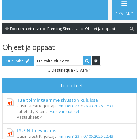
PIKALINKIT
E
Foorumin etusivu
Farming Simulator 19
Ohjeet ja oppaat
t
Ohjeet ja oppaat
s
i
Etsi
Tarkennettu haku
Uusi Aihe
3 viestiketjua • Sivu
1
/
1
Tiedotteet
Tue toimintaamme sivuston kuluissa
Uusin viesti Kirjoittaja
ihminen123
«
26.03.2026 17:37
Lähetetty Sijainti:
Etusivun uutiset
Vastaukset:
4
LS-FIN tulevaisuus
Uusin viesti Kirjoittaja
ihminen123
«
07.05.2026 22:43