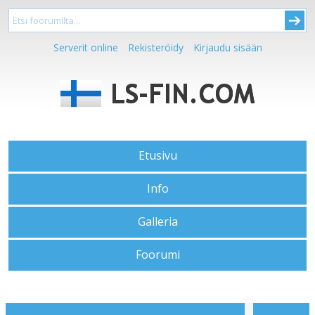
Serverit online
Rekisteröidy
Kirjaudu sisään
Etusivu
Info
Galleria
Foorumi