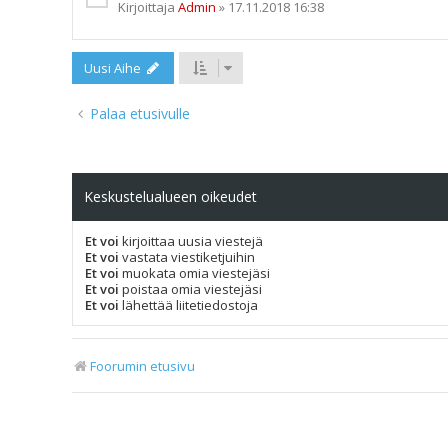
Kirjoittaja
Admin
»
17.11.2018 16:38
Uusi Aihe
Palaa etusivulle
Keskustelualueen oikeudet
Et voi
kirjoittaa uusia viestejä
Et voi
vastata viestiketjuihin
Et voi
muokata omia viestejäsi
Et voi
poistaa omia viestejäsi
Et voi
lähettää liitetiedostoja
Foorumin etusivu