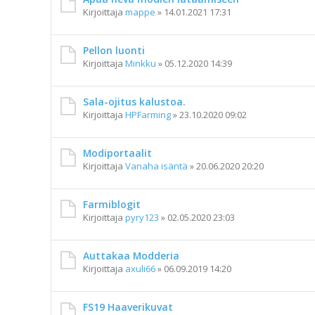
Kirjoittaja
mappe
»
14.01.2021 17:31
Pellon luonti
Kirjoittaja
Minkku
»
05.12.2020 14:39
Sala-ojitus kalustoa.
Kirjoittaja
HPFarming
»
23.10.2020 09:02
Modiportaalit
Kirjoittaja
Vanaha isäntä
»
20.06.2020 20:20
Farmiblogit
Kirjoittaja
pyry123
»
02.05.2020 23:03
Auttakaa Modderia
Kirjoittaja
axuli66
»
06.09.2019 14:20
FS19 Haaverikuvat