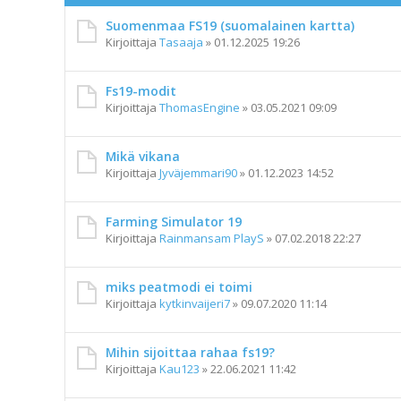
Suomenmaa FS19 (suomalainen kartta)
Kirjoittaja
Tasaaja
»
01.12.2025 19:26
Fs19-modit
Kirjoittaja
ThomasEngine
»
03.05.2021 09:09
Mikä vikana
Kirjoittaja
Jyväjemmari90
»
01.12.2023 14:52
Farming Simulator 19
Kirjoittaja
Rainmansam PlayS
»
07.02.2018 22:27
miks peatmodi ei toimi
Kirjoittaja
kytkinvaijeri7
»
09.07.2020 11:14
Mihin sijoittaa rahaa fs19?
Kirjoittaja
Kau123
»
22.06.2021 11:42