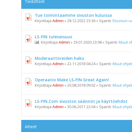
Tiedotteet
Tue toimintaamme sivuston kuluissa
Kirjoittaja
Admin
»
28.12.2022 23:36
» Sijainti:
Etusivun uu
LS-FIN tulevaisuus
Kirjoittaja
Admin
»
29.01.2020 23:08
» Sijainti:
Muut o
Moderaattoreiden haku
Kirjoittaja
Admin
»
22.11.2018 04:24
» Sijainti:
Muut ohje
Operaatio Make LS-FIN Great Again!
Kirjoittaja
Admin
»
20.08.2018 09:02
» Sijainti:
Muut ohje
LS-FIN.Com sivuston säännöt ja käyttöehdot
Kirjoittaja
Admin
»
30.06.2011 22:04
» Sijainti:
Muut ohje
Aiheet