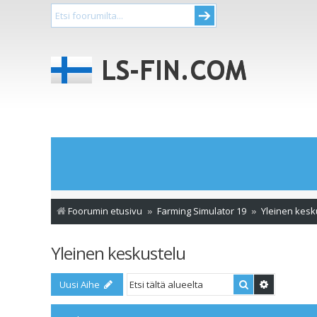
Foorumin etusivu
Farming Simulator 19
Yleinen kesk
Yleinen keskustelu
Etsi
Tarkennet
Uusi Aihe