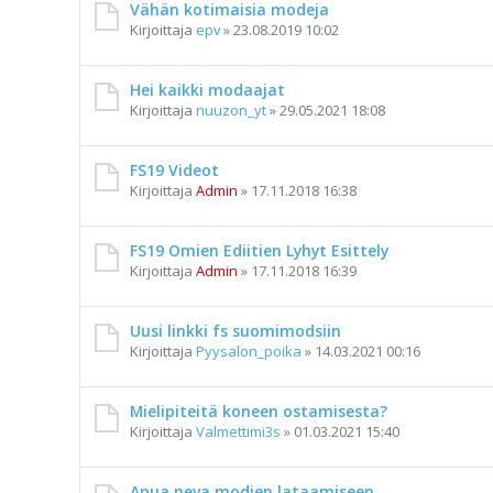
Vähän kotimaisia modeja
Kirjoittaja
epv
»
23.08.2019 10:02
Hei kaikki modaajat
Kirjoittaja
nuuzon_yt
»
29.05.2021 18:08
FS19 Videot
Kirjoittaja
Admin
»
17.11.2018 16:38
FS19 Omien Ediitien Lyhyt Esittely
Kirjoittaja
Admin
»
17.11.2018 16:39
Uusi linkki fs suomimodsiin
Kirjoittaja
Pyysalon_poika
»
14.03.2021 00:16
Mielipiteitä koneen ostamisesta?
Kirjoittaja
Valmettimi3s
»
01.03.2021 15:40
Apua neva modien lataamiseen