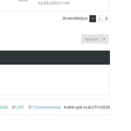
22.03.2020 21:45
36 viestiketjua
1
2
Seuraava
Hyppää
dolle
UKK
Poista evästeet
Kaikki ajat ovat
UTC+03:00