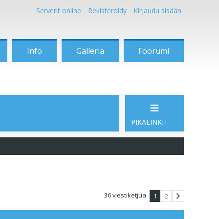
Serverit online
Rekisteröidy
Kirjaudu sisään
Info
Galleria
Foorumi
PIKALINKIT
36 viestiketjua
1
2
Seuraava