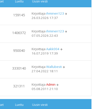
set
Luettu
Uusin viesti
Kirjoittaja
ihminen123
159145
26.03.2026 17:37
Kirjoittaja
ihminen123
1406372
07.05.2026 22:43
Kirjoittaja
Aakk004
950040
16.07.2019 17:39
Kirjoittaja
Wallubesti
3330140
27.04.2022 18:11
Kirjoittaja
Admin
321311
05.08.2011 21:10
set
Luettu
Uusin viesti