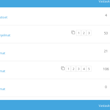
Vastauk
4
tiset
1
2
3
53
hjelmat
21
lmat
1
2
3
4
5
106
lmat
0
lmat
Vastauk