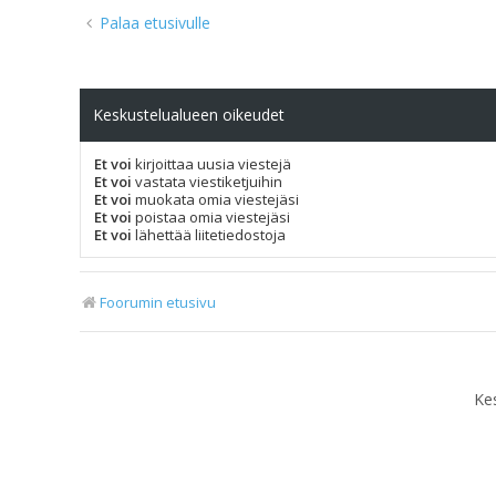
Palaa etusivulle
Keskustelualueen oikeudet
Et voi
kirjoittaa uusia viestejä
Et voi
vastata viestiketjuihin
Et voi
muokata omia viestejäsi
Et voi
poistaa omia viestejäsi
Et voi
lähettää liitetiedostoja
Foorumin etusivu
Ke