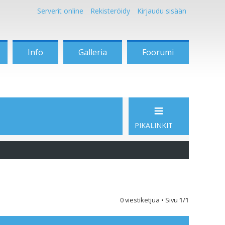
Serverit online
Rekisteröidy
Kirjaudu sisään
Info
Galleria
Foorumi
PIKALINKIT
0 viestiketjua • Sivu
1
/
1