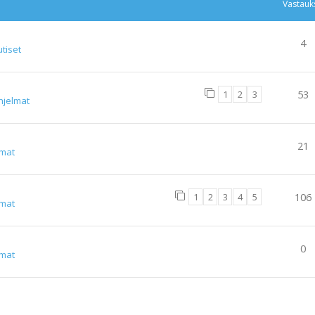
Vastauk
4
tiset
1
2
3
53
hjelmat
21
lmat
1
2
3
4
5
106
lmat
0
lmat