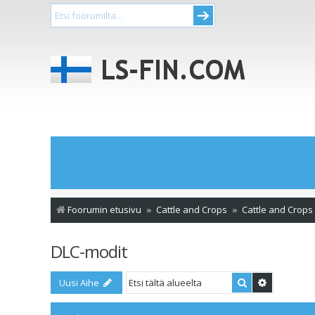
Foorumin etusivu
Cattle and Crops
Cattle and Crops
DLC-modit
Etsi
Tarkennet
Uusi Aihe