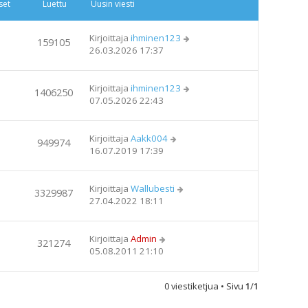
set
Luettu
Uusin viesti
Kirjoittaja
ihminen123
159105
26.03.2026 17:37
Kirjoittaja
ihminen123
1406250
07.05.2026 22:43
Kirjoittaja
Aakk004
949974
16.07.2019 17:39
Kirjoittaja
Wallubesti
3329987
27.04.2022 18:11
Kirjoittaja
Admin
321274
05.08.2011 21:10
0 viestiketjua • Sivu
1
/
1