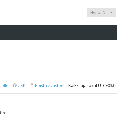
Hyppää
dolle
UKK
Poista evästeet
Kaikki ajat ovat
UTC+03:00
ted