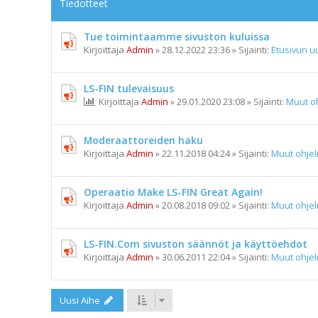
Tiedotteet
Tue toimintaamme sivuston kuluissa
Kirjoittaja
Admin
»
28.12.2022 23:36
» Sijainti:
Etusivun uu
LS-FIN tulevaisuus
Kirjoittaja
Admin
»
29.01.2020 23:08
» Sijainti:
Muut o
Moderaattoreiden haku
Kirjoittaja
Admin
»
22.11.2018 04:24
» Sijainti:
Muut ohje
Operaatio Make LS-FIN Great Again!
Kirjoittaja
Admin
»
20.08.2018 09:02
» Sijainti:
Muut ohje
LS-FIN.Com sivuston säännöt ja käyttöehdot
Kirjoittaja
Admin
»
30.06.2011 22:04
» Sijainti:
Muut ohje
Uusi Aihe