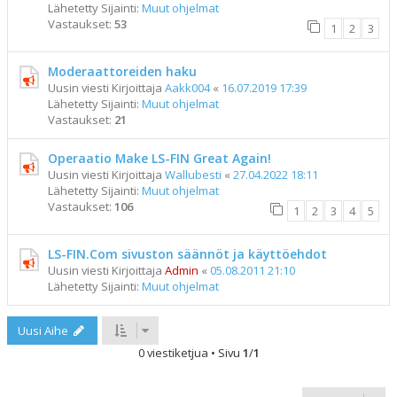
Lähetetty Sijainti:
Muut ohjelmat
Vastaukset:
53
1
2
3
Moderaattoreiden haku
Uusin viesti Kirjoittaja
Aakk004
«
16.07.2019 17:39
Lähetetty Sijainti:
Muut ohjelmat
Vastaukset:
21
Operaatio Make LS-FIN Great Again!
Uusin viesti Kirjoittaja
Wallubesti
«
27.04.2022 18:11
Lähetetty Sijainti:
Muut ohjelmat
Vastaukset:
106
1
2
3
4
5
LS-FIN.Com sivuston säännöt ja käyttöehdot
Uusin viesti Kirjoittaja
Admin
«
05.08.2011 21:10
Lähetetty Sijainti:
Muut ohjelmat
Uusi Aihe
0 viestiketjua • Sivu
1
/
1