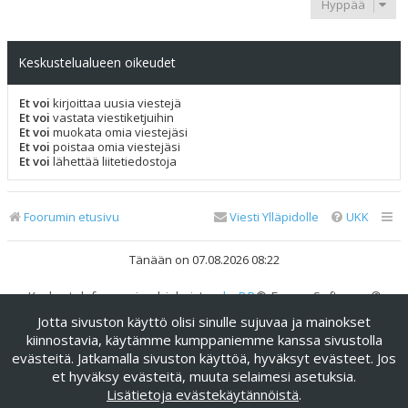
Hyppää
Keskustelualueen oikeudet
Et voi
kirjoittaa uusia viestejä
Et voi
vastata viestiketjuihin
Et voi
muokata omia viestejäsi
Et voi
poistaa omia viestejäsi
Et voi
lähettää liitetiedostoja
Foorumin etusivu
Viesti Ylläpidolle
UKK
Tänään on 07.08.2026 08:22
Keskustelufoorumin ohjelmisto
phpBB
® Forum Software ©
phpBB Limited
Jotta sivuston käyttö olisi sinulle sujuvaa ja mainokset
Käännös: phpBB Suomi (lurttinen, harritapio, Pettis)
kiinnostavia, käytämme kumppaniemme kanssa sivustolla
evästeitä. Jatkamalla sivuston käyttöä, hyväksyt evästeet. Jos
phpBB Metro Theme by
PixelGoose Studio
Yksityisyys
|
Ehdot
et hyväksy evästeitä, muuta selaimesi asetuksia.
Lisätietoja evästekäytännöistä
.