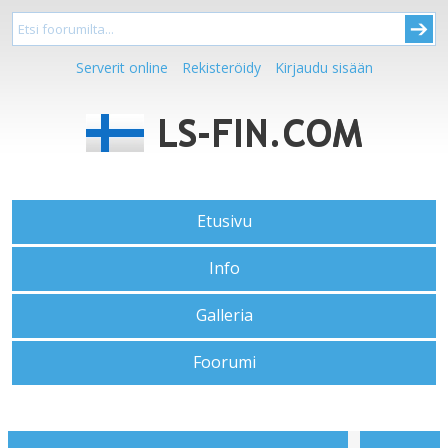
Serverit online
Rekisteröidy
Kirjaudu sisään
Etusivu
Info
Galleria
Foorumi