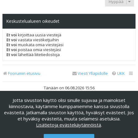
Hyppää
Keskustelualueen oikeudet
Et voi
kirjoittaa uusia viestejä
Et voi
vastata viestiketjuihin
Et voi
muokata omia viestejäsi
Et voi
poistaa omia viestejäsi
Et voi
lähettää liitetiedostoja
Foorumin etusivu
Viesti Ylläpidolle
UKK
Tänään on 06.08.2026 15:56
Jotta sivuston käyttö olisi sinulle sujuvaa ja mainokset
Keskustelufoorumin ohjelmisto
phpBB
® Forum Software ©
phpBB Limited
kiinnostavia, käytämme kumppaniemme kanssa sivustolla
evästeitä. Jatkamalla sivuston käyttöä, hyväksyt evästeet. Jos
Käännös: phpBB Suomi (lurttinen, harritapio, Pettis)
et hyväksy evästeitä, muuta selaimesi asetuksia.
phpBB Metro Theme by
PixelGoose Studio
Lisätietoja evästekäytännöistä
.
Yksityisyys
|
Ehdot