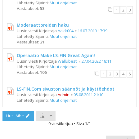
Lähetetty Sijainti:
Muut ohjelmat
Vastaukset:
53
1
2
3
Moderaattoreiden haku
Uusin viesti Kirjoittaja
Aakk004
«
16.07.2019 17:39
Lähetetty Sijainti:
Muut ohjelmat
Vastaukset:
21
Operaatio Make LS-FIN Great Again!
Uusin viesti Kirjoittaja
Wallubesti
«
27.04.2022 18:11
Lähetetty Sijainti:
Muut ohjelmat
Vastaukset:
106
1
2
3
4
5
LS-FIN.Com sivuston säännöt ja käyttöehdot
Uusin viesti Kirjoittaja
Admin
«
05.08.2011 21:10
Lähetetty Sijainti:
Muut ohjelmat
Uusi Aihe
0 viestiketjua • Sivu
1
/
1