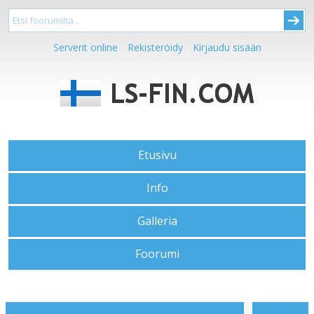
Serverit online
Rekisteröidy
Kirjaudu sisään
Etusivu
Info
Galleria
Foorumi