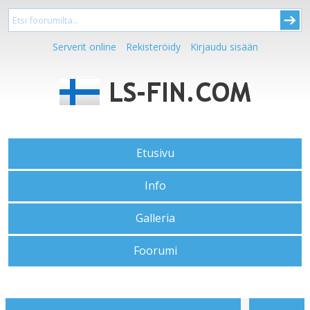
Serverit online
Rekisteröidy
Kirjaudu sisään
Etusivu
Info
Galleria
Foorumi