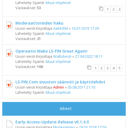
Lähetetty Sijainti:
Muut ohjelmat
Vastaukset:
53
1
2
3
Moderaattoreiden haku
Uusin viesti Kirjoittaja
Aakk004
«
16.07.2019 17:39
Lähetetty Sijainti:
Muut ohjelmat
Vastaukset:
21
Operaatio Make LS-FIN Great Again!
Uusin viesti Kirjoittaja
Wallubesti
«
27.04.2022 18:11
Lähetetty Sijainti:
Muut ohjelmat
Vastaukset:
106
1
2
3
4
5
LS-FIN.Com sivuston säännöt ja käyttöehdot
Uusin viesti Kirjoittaja
Admin
«
05.08.2011 21:10
Lähetetty Sijainti:
Muut ohjelmat
Aiheet
Early-Access-Update-Release v0.1.4.0
Uusin viesti Kirjoittaja
Mönkijämies
«
29.03.2018 17:59