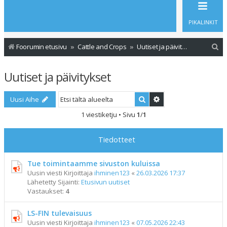
PIKALINKIT
E
Foorumin etusivu
Cattle and Crops
Uutiset ja päivitykset
t
Uutiset ja päivitykset
s
i
Etsi
Tarkennettu haku
Uusi Aihe
1 viestiketju • Sivu
1
/
1
Tiedotteet
Tue toimintaamme sivuston kuluissa
Uusin viesti Kirjoittaja
ihminen123
«
26.03.2026 17:37
Lähetetty Sijainti:
Etusivun uutiset
Vastaukset:
4
LS-FIN tulevaisuus
Uusin viesti Kirjoittaja
ihminen123
«
07.05.2026 22:43