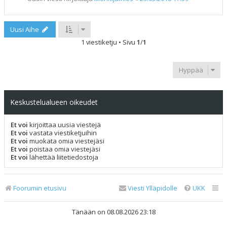
Uusi Aihe
1 viestiketju • Sivu
1
/
1
Hyppää
Keskustelualueen oikeudet
Et voi
kirjoittaa uusia viestejä
Et voi
vastata viestiketjuihin
Et voi
muokata omia viestejäsi
Et voi
poistaa omia viestejäsi
Et voi
lähettää liitetiedostoja
Foorumin etusivu
Viesti Ylläpidolle
UKK
Tänään on 08.08.2026 23:18