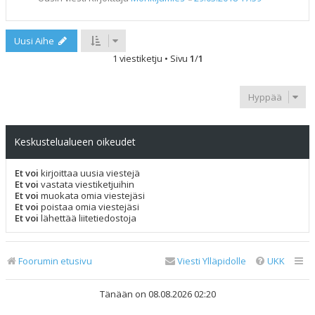
Uusi Aihe
1 viestiketju • Sivu
1
/
1
Hyppää
Keskustelualueen oikeudet
Et voi
kirjoittaa uusia viestejä
Et voi
vastata viestiketjuihin
Et voi
muokata omia viestejäsi
Et voi
poistaa omia viestejäsi
Et voi
lähettää liitetiedostoja
Foorumin etusivu
Viesti Ylläpidolle
UKK
Tänään on 08.08.2026 02:20