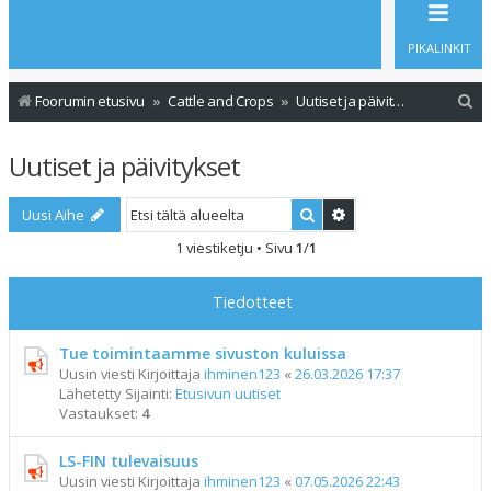
PIKALINKIT
E
Foorumin etusivu
Cattle and Crops
Uutiset ja päivitykset
t
Uutiset ja päivitykset
s
i
Etsi
Tarkennettu haku
Uusi Aihe
1 viestiketju • Sivu
1
/
1
Tiedotteet
Tue toimintaamme sivuston kuluissa
Uusin viesti Kirjoittaja
ihminen123
«
26.03.2026 17:37
Lähetetty Sijainti:
Etusivun uutiset
Vastaukset:
4
LS-FIN tulevaisuus
Uusin viesti Kirjoittaja
ihminen123
«
07.05.2026 22:43