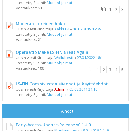
Lähetetty Sijainti:
Muut ohjelmat
Vastaukset:
53
1
2
3
Moderaattoreiden haku
Uusin viesti Kirjoittaja
Aakk004
«
16.07.2019 17:39
Lähetetty Sijainti:
Muut ohjelmat
Vastaukset:
21
Operaatio Make LS-FIN Great Again!
Uusin viesti Kirjoittaja
Wallubesti
«
27.04.2022 18:11
Lähetetty Sijainti:
Muut ohjelmat
Vastaukset:
106
1
2
3
4
5
LS-FIN.Com sivuston säännöt ja käyttöehdot
Uusin viesti Kirjoittaja
Admin
«
05.08.2011 21:10
Lähetetty Sijainti:
Muut ohjelmat
Aiheet
Early-Access-Update-Release v0.1.4.0
Uusin viesti Kirjoittaja
Mönkijämies
«
29.03.2018 17:59