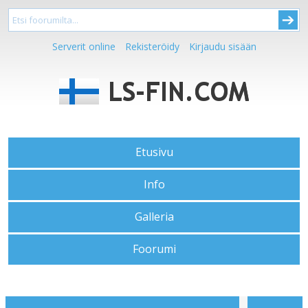
Serverit online
Rekisteröidy
Kirjaudu sisään
Etusivu
Info
Galleria
Foorumi