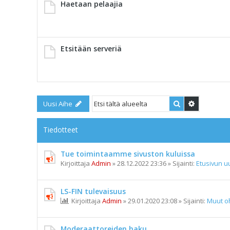
Haetaan pelaajia
Etsitään serveriä
Etsi
Tarkennet
Uusi Aihe
Tiedotteet
Tue toimintaamme sivuston kuluissa
Kirjoittaja
Admin
»
28.12.2022 23:36
» Sijainti:
Etusivun uu
LS-FIN tulevaisuus
Kirjoittaja
Admin
»
29.01.2020 23:08
» Sijainti:
Muut o
Moderaattoreiden haku