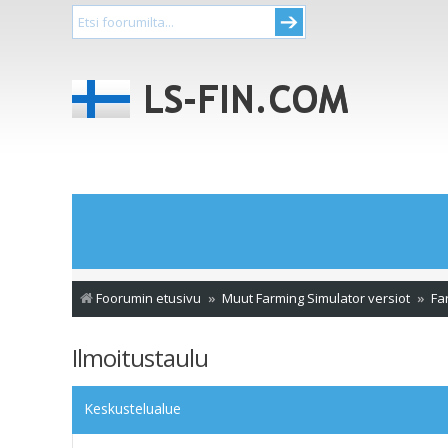
Foorumin etusivu
Muut Farming Simulator versiot
Fa
Ilmoitustaulu
Keskustelualue