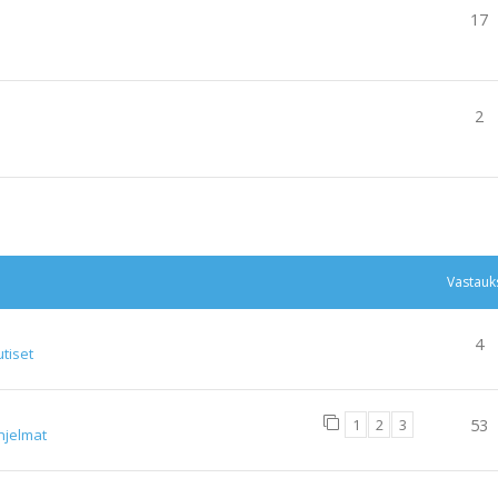
17
2
tu haku
Vastauk
4
tiset
1
2
3
53
hjelmat