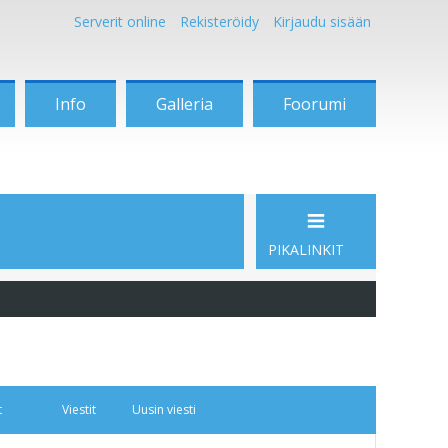
Serverit online
Rekisteröidy
Kirjaudu sisään
Info
Galleria
Foorumi
PIKALINKIT
t
Viestit
Uusin viesti