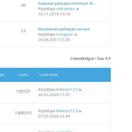
haetaan pelaajia uittolaan di…
36
N
Kirjoittaja
valtraesko
ä
10.11.2018 13:19
y
t
Muutaman pelaajan servua
ä
13
N
Kirjoittaja
Scorppari
u
ä
26.06.2017 21:26
u
y
s
t
i
ä
n
0 viestiketjua • Sivu
1
/
1
u
v
u
i
s
e
set
Luettu
Uusin viesti
i
s
n
t
v
i
Kirjoittaja
ihminen123
159107
i
26.03.2026 17:37
e
s
t
Kirjoittaja
ihminen123
1406310
i
07.05.2026 22:43