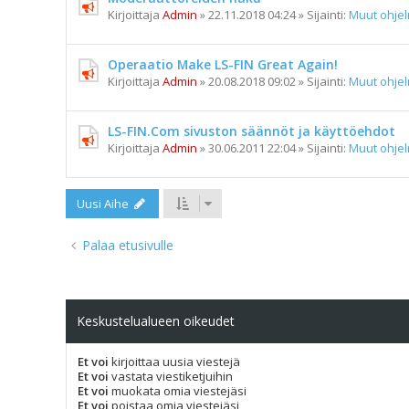
Kirjoittaja
Admin
»
22.11.2018 04:24
» Sijainti:
Muut ohje
Operaatio Make LS-FIN Great Again!
Kirjoittaja
Admin
»
20.08.2018 09:02
» Sijainti:
Muut ohje
LS-FIN.Com sivuston säännöt ja käyttöehdot
Kirjoittaja
Admin
»
30.06.2011 22:04
» Sijainti:
Muut ohje
Uusi Aihe
Palaa etusivulle
Keskustelualueen oikeudet
Et voi
kirjoittaa uusia viestejä
Et voi
vastata viestiketjuihin
Et voi
muokata omia viestejäsi
Et voi
poistaa omia viestejäsi