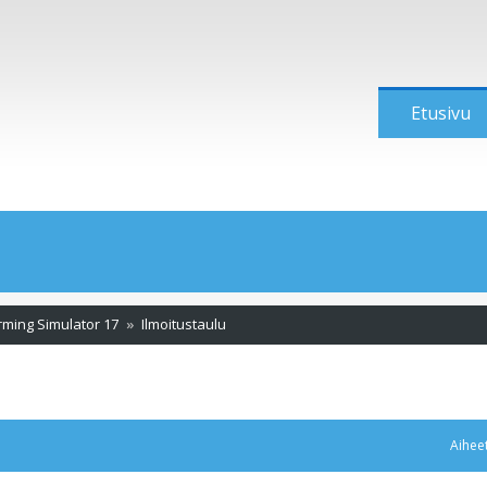
Etusivu
rming Simulator 17
Ilmoitustaulu
Aihee