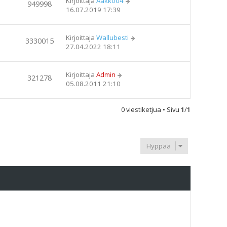
Kirjoittaja
Aakk004
949998
16.07.2019 17:39
Kirjoittaja
Wallubesti
3330015
27.04.2022 18:11
Kirjoittaja
Admin
321278
05.08.2011 21:10
0 viestiketjua • Sivu
1
/
1
Hyppää