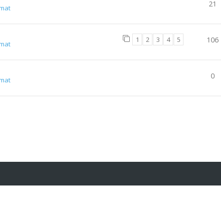
21
lmat
1
2
3
4
5
106
lmat
0
lmat