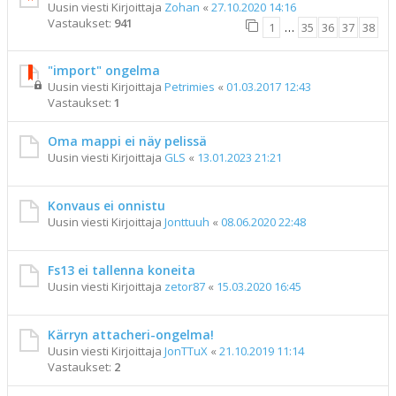
Uusin viesti Kirjoittaja
Zohan
«
27.10.2020 14:16
Vastaukset:
941
1
…
35
36
37
38
"import" ongelma
Uusin viesti Kirjoittaja
Petrimies
«
01.03.2017 12:43
Vastaukset:
1
Oma mappi ei näy pelissä
Uusin viesti Kirjoittaja
GLS
«
13.01.2023 21:21
Konvaus ei onnistu
Uusin viesti Kirjoittaja
Jonttuuh
«
08.06.2020 22:48
Fs13 ei tallenna koneita
Uusin viesti Kirjoittaja
zetor87
«
15.03.2020 16:45
Kärryn attacheri-ongelma!
Uusin viesti Kirjoittaja
JonTTuX
«
21.10.2019 11:14
Vastaukset:
2