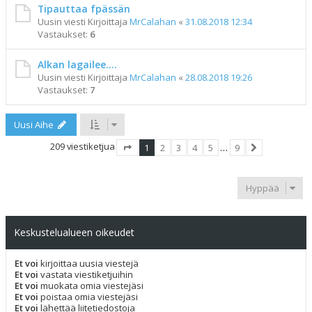
Tipauttaa fpässän
Uusin viesti Kirjoittaja
MrCalahan
«
31.08.2018 12:34
Vastaukset:
6
Alkan lagailee....
Uusin viesti Kirjoittaja
MrCalahan
«
28.08.2018 19:26
Vastaukset:
7
Uusi Aihe
209 viestiketjua
1
2
3
4
5
…
9
Sivu
1
/
9
Seuraava
Hyppää
Keskustelualueen oikeudet
Et voi
kirjoittaa uusia viestejä
Et voi
vastata viestiketjuihin
Et voi
muokata omia viestejäsi
Et voi
poistaa omia viestejäsi
Et voi
lähettää liitetiedostoja