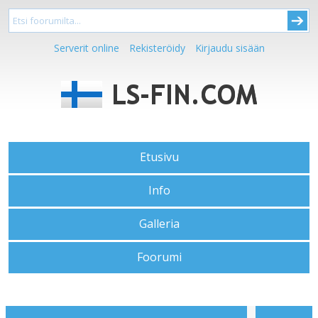
Serverit online
Rekisteröidy
Kirjaudu sisään
Etusivu
Info
Galleria
Foorumi