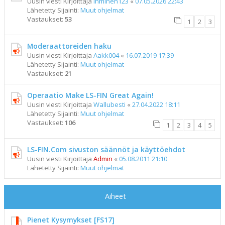
Uusin viesti Kirjoittaja
ihminen123
«
07.05.2026 22:43
Lähetetty Sijainti:
Muut ohjelmat
Vastaukset:
53
1
2
3
Moderaattoreiden haku
Uusin viesti Kirjoittaja
Aakk004
«
16.07.2019 17:39
Lähetetty Sijainti:
Muut ohjelmat
Vastaukset:
21
Operaatio Make LS-FIN Great Again!
Uusin viesti Kirjoittaja
Wallubesti
«
27.04.2022 18:11
Lähetetty Sijainti:
Muut ohjelmat
Vastaukset:
106
1
2
3
4
5
LS-FIN.Com sivuston säännöt ja käyttöehdot
Uusin viesti Kirjoittaja
Admin
«
05.08.2011 21:10
Lähetetty Sijainti:
Muut ohjelmat
Aiheet
Pienet Kysymykset [FS17]