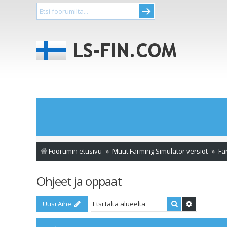
Foorumin etusivu
Muut Farming Simulator versiot
Fa
Ohjeet ja oppaat
Etsi
Tarkennet
Uusi Aihe