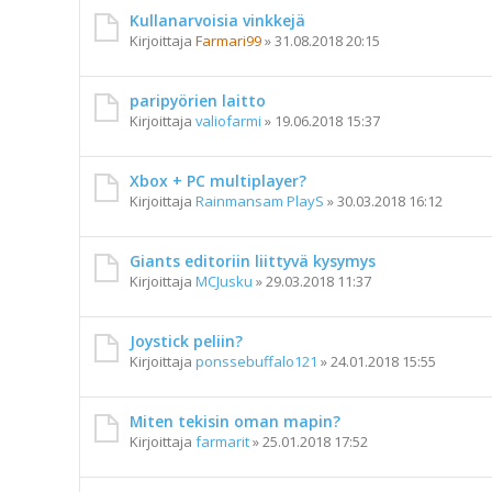
Kullanarvoisia vinkkejä
Kirjoittaja
Farmari99
»
31.08.2018 20:15
paripyörien laitto
Kirjoittaja
valiofarmi
»
19.06.2018 15:37
Xbox + PC multiplayer?
Kirjoittaja
Rainmansam PlayS
»
30.03.2018 16:12
Giants editoriin liittyvä kysymys
Kirjoittaja
MCJusku
»
29.03.2018 11:37
Joystick peliin?
Kirjoittaja
ponssebuffalo121
»
24.01.2018 15:55
Miten tekisin oman mapin?
Kirjoittaja
farmarit
»
25.01.2018 17:52