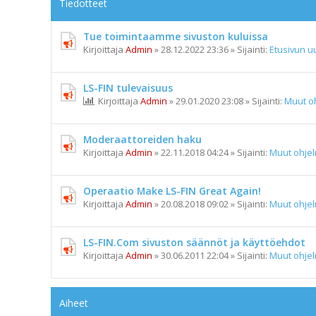
Tiedotteet
Tue toimintaamme sivuston kuluissa
Kirjoittaja
Admin
»
28.12.2022 23:36
» Sijainti:
Etusivun uu
LS-FIN tulevaisuus
Kirjoittaja
Admin
»
29.01.2020 23:08
» Sijainti:
Muut o
Moderaattoreiden haku
Kirjoittaja
Admin
»
22.11.2018 04:24
» Sijainti:
Muut ohje
Operaatio Make LS-FIN Great Again!
Kirjoittaja
Admin
»
20.08.2018 09:02
» Sijainti:
Muut ohje
LS-FIN.Com sivuston säännöt ja käyttöehdot
Kirjoittaja
Admin
»
30.06.2011 22:04
» Sijainti:
Muut ohje
Aiheet