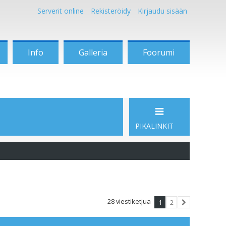
Serverit online
Rekisteröidy
Kirjaudu sisään
Info
Galleria
Foorumi
PIKALINKIT
28 viestiketjua
1
2
Seuraava