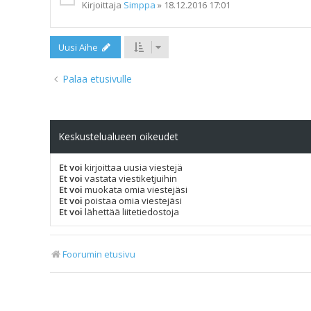
Kirjoittaja
Simppa
»
18.12.2016 17:01
Uusi Aihe
Palaa etusivulle
Keskustelualueen oikeudet
Et voi
kirjoittaa uusia viestejä
Et voi
vastata viestiketjuihin
Et voi
muokata omia viestejäsi
Et voi
poistaa omia viestejäsi
Et voi
lähettää liitetiedostoja
Foorumin etusivu