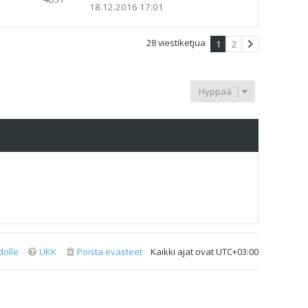
18.12.2016 17:01
28 viestiketjua
1
2
Seuraava
Hyppää
dolle
UKK
Poista evästeet
Kaikki ajat ovat
UTC+03:00