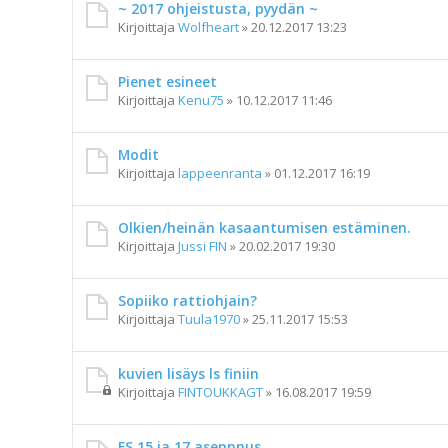
~ 2017 ohjeistusta, pyydän ~
Kirjoittaja
Wolfheart
»
20.12.2017 13:23
Pienet esineet
Kirjoittaja
Kenu75
»
10.12.2017 11:46
Modit
Kirjoittaja
lappeenranta
»
01.12.2017 16:19
Olkien/heinän kasaantumisen estäminen.
Kirjoittaja
Jussi FIN
»
20.02.2017 19:30
Sopiiko rattiohjain?
Kirjoittaja
Tuula1970
»
25.11.2017 15:53
kuvien lisäys ls finiin
Kirjoittaja
FINTOUKKAGT
»
16.08.2017 19:59
FS 15 ja 17 asennnus