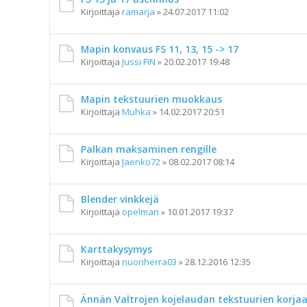
Kirjoittaja
ramarja
»
24.07.2017 11:02
Mapin konvaus FS 11, 13, 15 -> 17
Kirjoittaja
Jussi FIN
»
20.02.2017 19:48
Mapin tekstuurien muokkaus
Kirjoittaja
Muhka
»
14.02.2017 20:51
Palkan maksaminen rengille
Kirjoittaja
Jaenko72
»
08.02.2017 08:14
Blender vinkkejä
Kirjoittaja
opelman
»
10.01.2017 19:37
Karttakysymys
Kirjoittaja
nuoriherra03
»
28.12.2016 12:35
Ännän Valtrojen kojelaudan tekstuurien korja