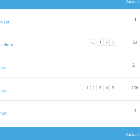
Vastauk
4
tiset
1
2
3
53
hjelmat
21
lmat
1
2
3
4
5
106
lmat
0
lmat
Vastauk