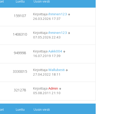
set
Luettu
Uusin viesti
Kirjoittaja
ihminen123
159107
26.03.2026 17:37
Kirjoittaja
ihminen123
1406310
07.05.2026 22:43
Kirjoittaja
Aakk004
949998
16.07.2019 17:39
Kirjoittaja
Wallubesti
3330015
27.04.2022 18:11
Kirjoittaja
Admin
321278
05.08.2011 21:10
set
Luettu
Uusin viesti