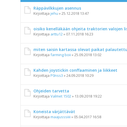
Räppävilkkujen asennus
Kirjoittaja
jehu
»
25.12.2018 13:47
oisiko kenelläkään ohjeita traktorien valojen 
Kirjoittaja
arttu12
»
07.11.2018 16:23
miten saisin kartassa olevat paikat palautett
Kirjoittaja
farming boii
»
25.09.2018 13:02
Kahden joystickin conffaaminen ja liikkeet
Kirjoittaja
P0nss3
»
24.09.2018 10:29
Ohjeiden tarvetta
Kirjoittaja
Valmet 1502
»
13.09.2018 19:22
Koneista värjättävät
Kirjoittaja
maajusssiiii
»
05.04.2017 16:58