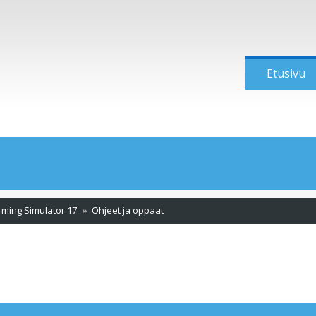
Etusivu
rming Simulator 17
Ohjeet ja oppaat
tu haku