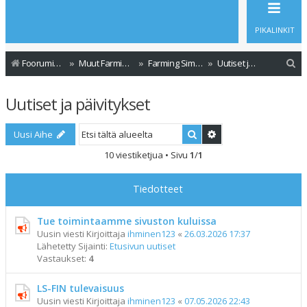
PIKALINKIT
E
Foorumin etusivu
Muut Farming Simulator versiot
Farming Simulator 17
Uutiset ja päivitykset
t
Uutiset ja päivitykset
s
i
Etsi
Tarkennettu haku
Uusi Aihe
10 viestiketjua • Sivu
1
/
1
Tiedotteet
Tue toimintaamme sivuston kuluissa
Uusin viesti Kirjoittaja
ihminen123
«
26.03.2026 17:37
Lähetetty Sijainti:
Etusivun uutiset
Vastaukset:
4
LS-FIN tulevaisuus
Uusin viesti Kirjoittaja
ihminen123
«
07.05.2026 22:43