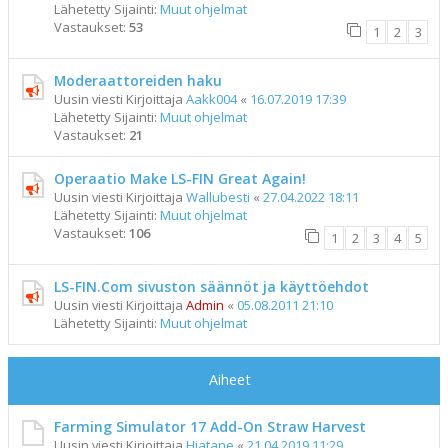
Lähetetty Sijainti:
Muut ohjelmat
Vastaukset:
53
1
2
3
Moderaattoreiden haku
Uusin viesti Kirjoittaja
Aakk004
«
16.07.2019 17:39
Lähetetty Sijainti:
Muut ohjelmat
Vastaukset:
21
Operaatio Make LS-FIN Great Again!
Uusin viesti Kirjoittaja
Wallubesti
«
27.04.2022 18:11
Lähetetty Sijainti:
Muut ohjelmat
Vastaukset:
106
1
2
3
4
5
LS-FIN.Com sivuston säännöt ja käyttöehdot
Uusin viesti Kirjoittaja
Admin
«
05.08.2011 21:10
Lähetetty Sijainti:
Muut ohjelmat
Aiheet
Farming Simulator 17 Add-On Straw Harvest
Uusin viesti Kirjoittaja
Hiatane
«
21.04.2019 11:29