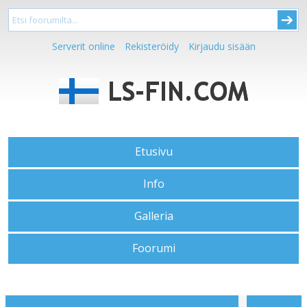
Serverit online
Rekisteröidy
Kirjaudu sisään
Etusivu
Info
Galleria
Foorumi