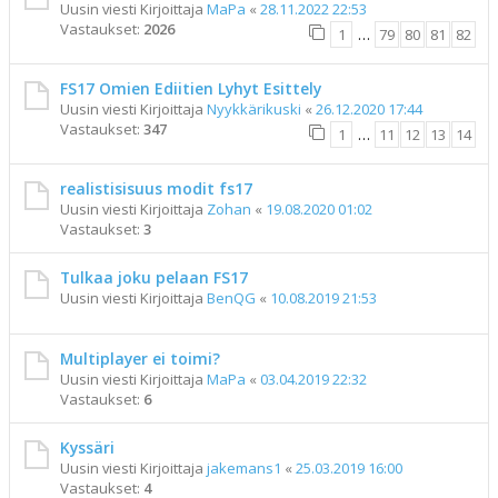
Uusin viesti Kirjoittaja
MaPa
«
28.11.2022 22:53
Vastaukset:
2026
1
…
79
80
81
82
FS17 Omien Ediitien Lyhyt Esittely
Uusin viesti Kirjoittaja
Nyykkärikuski
«
26.12.2020 17:44
Vastaukset:
347
1
…
11
12
13
14
realistisisuus modit fs17
Uusin viesti Kirjoittaja
Zohan
«
19.08.2020 01:02
Vastaukset:
3
Tulkaa joku pelaan FS17
Uusin viesti Kirjoittaja
BenQG
«
10.08.2019 21:53
Multiplayer ei toimi?
Uusin viesti Kirjoittaja
MaPa
«
03.04.2019 22:32
Vastaukset:
6
Kyssäri
Uusin viesti Kirjoittaja
jakemans1
«
25.03.2019 16:00
Vastaukset:
4