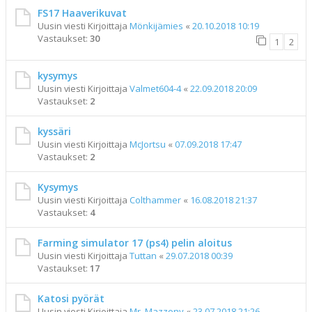
FS17 Haaverikuvat
Uusin viesti Kirjoittaja
Mönkijämies
«
20.10.2018 10:19
Vastaukset:
30
1
2
kysymys
Uusin viesti Kirjoittaja
Valmet604-4
«
22.09.2018 20:09
Vastaukset:
2
kyssäri
Uusin viesti Kirjoittaja
McJortsu
«
07.09.2018 17:47
Vastaukset:
2
Kysymys
Uusin viesti Kirjoittaja
Colthammer
«
16.08.2018 21:37
Vastaukset:
4
Farming simulator 17 (ps4) pelin aloitus
Uusin viesti Kirjoittaja
Tuttan
«
29.07.2018 00:39
Vastaukset:
17
Katosi pyörät
Uusin viesti Kirjoittaja
Mr_Mazzony
«
23.07.2018 21:26