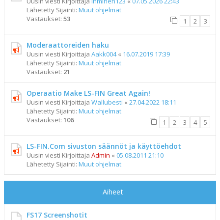
Uusin viesti Kirjoittaja
ihminen123
«
07.05.2026 22:43
Lähetetty Sijainti:
Muut ohjelmat
Vastaukset:
53
1
2
3
Moderaattoreiden haku
Uusin viesti Kirjoittaja
Aakk004
«
16.07.2019 17:39
Lähetetty Sijainti:
Muut ohjelmat
Vastaukset:
21
Operaatio Make LS-FIN Great Again!
Uusin viesti Kirjoittaja
Wallubesti
«
27.04.2022 18:11
Lähetetty Sijainti:
Muut ohjelmat
Vastaukset:
106
1
2
3
4
5
LS-FIN.Com sivuston säännöt ja käyttöehdot
Uusin viesti Kirjoittaja
Admin
«
05.08.2011 21:10
Lähetetty Sijainti:
Muut ohjelmat
Aiheet
FS17 Screenshotit