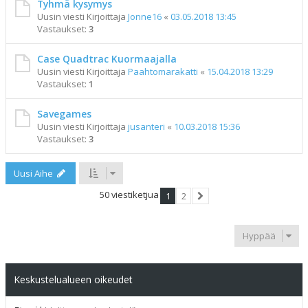
Tyhmä kysymys
Uusin viesti Kirjoittaja
Jonne16
«
03.05.2018 13:45
Vastaukset:
3
Case Quadtrac Kuormaajalla
Uusin viesti Kirjoittaja
Paahtomarakatti
«
15.04.2018 13:29
Vastaukset:
1
Savegames
Uusin viesti Kirjoittaja
jusanteri
«
10.03.2018 15:36
Vastaukset:
3
Uusi Aihe
50 viestiketjua
1
2
Seuraava
Hyppää
Keskustelualueen oikeudet