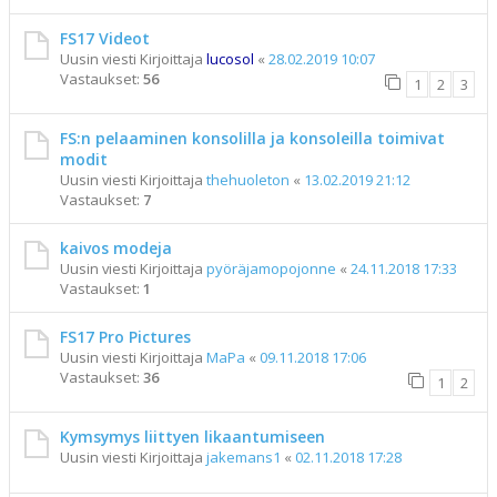
FS17 Videot
Uusin viesti Kirjoittaja
lucosol
«
28.02.2019 10:07
Vastaukset:
56
1
2
3
FS:n pelaaminen konsolilla ja konsoleilla toimivat
modit
Uusin viesti Kirjoittaja
thehuoleton
«
13.02.2019 21:12
Vastaukset:
7
kaivos modeja
Uusin viesti Kirjoittaja
pyöräjamopojonne
«
24.11.2018 17:33
Vastaukset:
1
FS17 Pro Pictures
Uusin viesti Kirjoittaja
MaPa
«
09.11.2018 17:06
Vastaukset:
36
1
2
Kymsymys liittyen likaantumiseen
Uusin viesti Kirjoittaja
jakemans1
«
02.11.2018 17:28