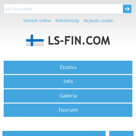
Serverit online
Rekisteröidy
Kirjaudu sisään
Etusivu
Info
Galleria
Foorumi