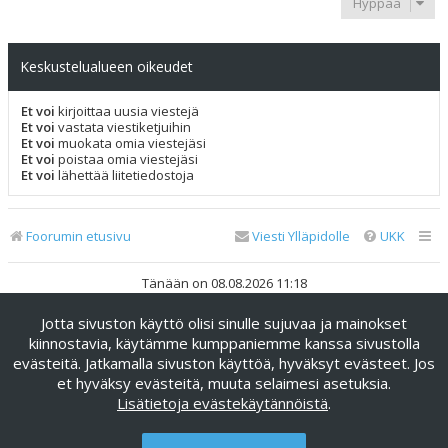
Hyppää
Keskustelualueen oikeudet
Et voi
kirjoittaa uusia viestejä
Et voi
vastata viestiketjuihin
Et voi
muokata omia viestejäsi
Et voi
poistaa omia viestejäsi
Et voi
lähettää liitetiedostoja
Foorumin etusivu
Viesti Ylläpidolle
UKK
Tänään on 08.08.2026 11:18
Jotta sivuston käyttö olisi sinulle sujuvaa ja mainokset
Keskustelufoorumin ohjelmisto
phpBB
® Forum Software ©
phpBB Limited
kiinnostavia, käytämme kumppaniemme kanssa sivustolla
evästeitä. Jatkamalla sivuston käyttöä, hyväksyt evästeet. Jos
Käännös: phpBB Suomi (lurttinen, harritapio, Pettis)
et hyväksy evästeitä, muuta selaimesi asetuksia.
phpBB Metro Theme by
PixelGoose Studio
Lisätietoja evästekäytännöistä
.
Yksityisyys
|
Ehdot