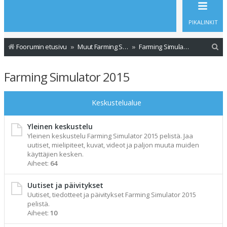
PIKALINKIT
E
Foorumin etusivu
Muut Farming Simulator versiot
Farming Simulator 2015
t
Farming Simulator 2015
s
i
Keskustelualue
Yleinen keskustelu
Yleinen keskustelu Farming Simulator 2015 pelistä. Jaa
uutiset, mielipiteet, kuvat, videot ja paljon muuta muiden
käyttäjien kesken.
Aiheet:
64
Uutiset ja päivitykset
Uutiset, tiedotteet ja päivitykset Farming Simulator 2015
pelistä.
Aiheet:
10