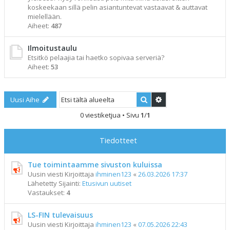
koskeekaan sillä pelin asiantuntevat vastaavat & auttavat
mielellään.
Aiheet:
487
Ilmoitustaulu
Etsitkö pelaajia tai haetko sopivaa serveriä?
Aiheet:
53
Etsi
Tarkennettu haku
Uusi Aihe
0 viestiketjua • Sivu
1
/
1
Tiedotteet
Tue toimintaamme sivuston kuluissa
Uusin viesti Kirjoittaja
ihminen123
«
26.03.2026 17:37
Lähetetty Sijainti:
Etusivun uutiset
Vastaukset:
4
LS-FIN tulevaisuus
Uusin viesti Kirjoittaja
ihminen123
«
07.05.2026 22:43