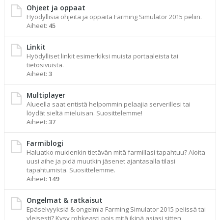
Ohjeet ja oppaat
Hyödyllisiä ohjeita ja oppaita Farming Simulator 2015 peliin.
Aiheet:
45
Linkit
Hyödylliset linkit esimerkiksi muista portaaleista tai
tietosivuista.
Aiheet:
3
Multiplayer
Alueella saat entistä helpommin pelaajia serverillesi tai
löydät sieltä mieluisan. Suosittelemme!
Aiheet:
37
Farmiblogi
Haluatko muidenkin tietävän mitä farmillasi tapahtuu? Aloita
uusi aihe ja pidä muutkin jäsenet ajantasalla tilasi
tapahtumista. Suosittelemme.
Aiheet:
149
Ongelmat & ratkaisut
Epäselvyyksiä & ongelmia Farming Simulator 2015 pelissä tai
yleisesti? Kysy rohkeasti pois mitä ikinä asiasi sitten