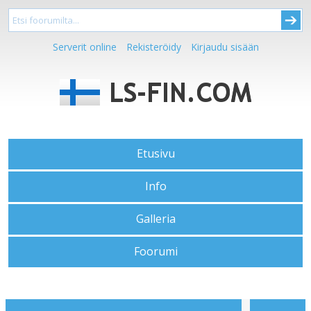
Serverit online
Rekisteröidy
Kirjaudu sisään
Etusivu
Info
Galleria
Foorumi