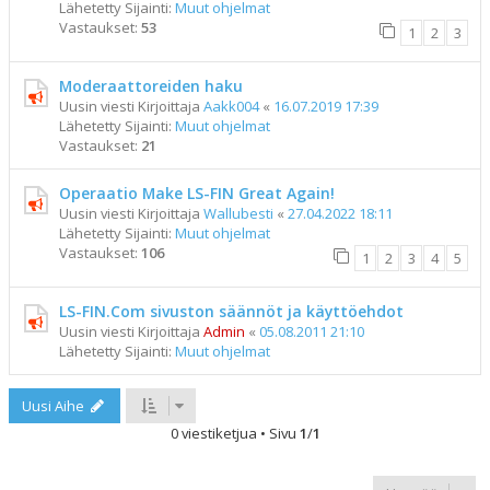
Lähetetty Sijainti:
Muut ohjelmat
Vastaukset:
53
1
2
3
Moderaattoreiden haku
Uusin viesti Kirjoittaja
Aakk004
«
16.07.2019 17:39
Lähetetty Sijainti:
Muut ohjelmat
Vastaukset:
21
Operaatio Make LS-FIN Great Again!
Uusin viesti Kirjoittaja
Wallubesti
«
27.04.2022 18:11
Lähetetty Sijainti:
Muut ohjelmat
Vastaukset:
106
1
2
3
4
5
LS-FIN.Com sivuston säännöt ja käyttöehdot
Uusin viesti Kirjoittaja
Admin
«
05.08.2011 21:10
Lähetetty Sijainti:
Muut ohjelmat
Uusi Aihe
0 viestiketjua • Sivu
1
/
1