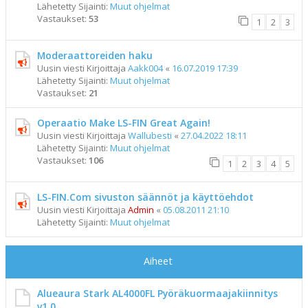
Lähetetty Sijainti:
Muut ohjelmat
Vastaukset:
53
1
2
3
Moderaattoreiden haku
Uusin viesti Kirjoittaja
Aakk004
«
16.07.2019 17:39
Lähetetty Sijainti:
Muut ohjelmat
Vastaukset:
21
Operaatio Make LS-FIN Great Again!
Uusin viesti Kirjoittaja
Wallubesti
«
27.04.2022 18:11
Lähetetty Sijainti:
Muut ohjelmat
Vastaukset:
106
1
2
3
4
5
LS-FIN.Com sivuston säännöt ja käyttöehdot
Uusin viesti Kirjoittaja
Admin
«
05.08.2011 21:10
Lähetetty Sijainti:
Muut ohjelmat
Aiheet
Alueaura Stark AL4000FL Pyöräkuormaajakiinnitys
v1.0