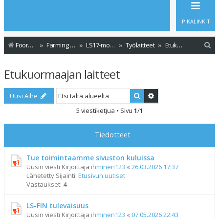
PIKALINKIT
E
Foorumin etusivu
Farming Simulator - Modit
LS17-modit
Työlaitteet
Etukuormaajan laitteet
t
Etukuormaajan laitteet
s
i
Etsi
Tarkennettu haku
Uusi Aihe
5 viestiketjua • Sivu
1
/
1
Tiedotteet
Tue toimintaamme sivuston kuluissa
Uusin viesti Kirjoittaja
ihminen123
«
26.03.2026 17:37
Lähetetty Sijainti:
Etusivun uutiset
Vastaukset:
4
LS-FIN tulevaisuus
Uusin viesti Kirjoittaja
ihminen123
«
07.05.2026 22:43