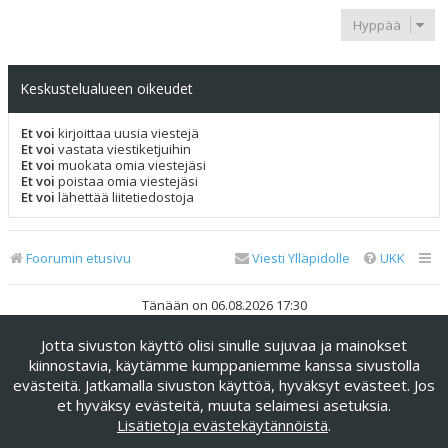
Hyppää
Keskustelualueen oikeudet
Et voi
kirjoittaa uusia viestejä
Et voi
vastata viestiketjuihin
Et voi
muokata omia viestejäsi
Et voi
poistaa omia viestejäsi
Et voi
lähettää liitetiedostoja
Foorumin etusivu
Viesti Ylläpidolle
UKK
Tänään on 06.08.2026 17:30
Jotta sivuston käyttö olisi sinulle sujuvaa ja mainokset
Keskustelufoorumin ohjelmisto
phpBB
® Forum Software ©
phpBB Limited
kiinnostavia, käytämme kumppaniemme kanssa sivustolla
evästeitä. Jatkamalla sivuston käyttöä, hyväksyt evästeet. Jos
Käännös: phpBB Suomi (lurttinen, harritapio, Pettis)
et hyväksy evästeitä, muuta selaimesi asetuksia.
phpBB Metro Theme by
PixelGoose Studio
Lisätietoja evästekäytännöistä
.
Yksityisyys
|
Ehdot