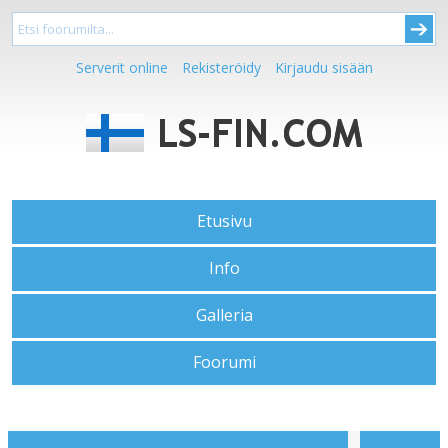
Serverit online
Rekisteröidy
Kirjaudu sisään
Etusivu
Info
Galleria
Foorumi