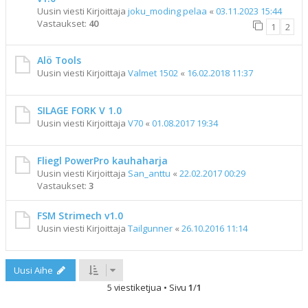
Uusin viesti Kirjoittaja
joku_moding pelaa
«
03.11.2023 15:44
Vastaukset:
40
1
2
Alö Tools
Uusin viesti Kirjoittaja
Valmet 1502
«
16.02.2018 11:37
SILAGE FORK V 1.0
Uusin viesti Kirjoittaja
V70
«
01.08.2017 19:34
Fliegl PowerPro kauhaharja
Uusin viesti Kirjoittaja
San_anttu
«
22.02.2017 00:29
Vastaukset:
3
FSM Strimech v1.0
Uusin viesti Kirjoittaja
Tailgunner
«
26.10.2016 11:14
Uusi Aihe
5 viestiketjua • Sivu
1
/
1