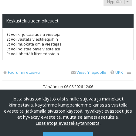
Hyppää
Keskustelualueen oikeudet
Et voi
kirjoittaa uusia viestejä
Et voi
vastata viestiketjuihin
Et voi
muokata omia viestejäsi
Et voi
poistaa omia viestejäsi
Et voi
lähettää liitetiedostoja
Foorumin etusivu
Viesti Ylläpidolle
UKK
Tänään on 06.08.2026 12:06
Jotta sivuston käyttö olisi sinulle sujuvaa ja mainokset
Keskustelufoorumin ohjelmisto
phpBB
® Forum Software ©
phpBB Limited
kiinnostavia, käytämme kumppaniemme kanssa sivustolla
evästeitä. Jatkamalla sivuston käyttöä, hyväksyt evästeet. Jos
Käännös: phpBB Suomi (lurttinen, harritapio, Pettis)
et hyväksy evästeitä, muuta selaimesi asetuksia.
phpBB Metro Theme by
PixelGoose Studio
Lisätietoja evästekäytännöistä
.
Yksityisyys
|
Ehdot