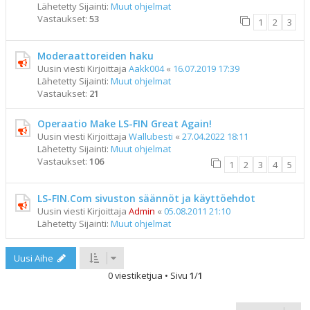
Lähetetty Sijainti:
Muut ohjelmat
Vastaukset:
53
1
2
3
Moderaattoreiden haku
Uusin viesti Kirjoittaja
Aakk004
«
16.07.2019 17:39
Lähetetty Sijainti:
Muut ohjelmat
Vastaukset:
21
Operaatio Make LS-FIN Great Again!
Uusin viesti Kirjoittaja
Wallubesti
«
27.04.2022 18:11
Lähetetty Sijainti:
Muut ohjelmat
Vastaukset:
106
1
2
3
4
5
LS-FIN.Com sivuston säännöt ja käyttöehdot
Uusin viesti Kirjoittaja
Admin
«
05.08.2011 21:10
Lähetetty Sijainti:
Muut ohjelmat
Uusi Aihe
0 viestiketjua • Sivu
1
/
1