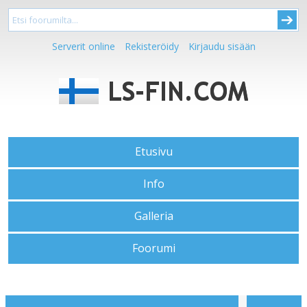
Serverit online
Rekisteröidy
Kirjaudu sisään
Etusivu
Info
Galleria
Foorumi