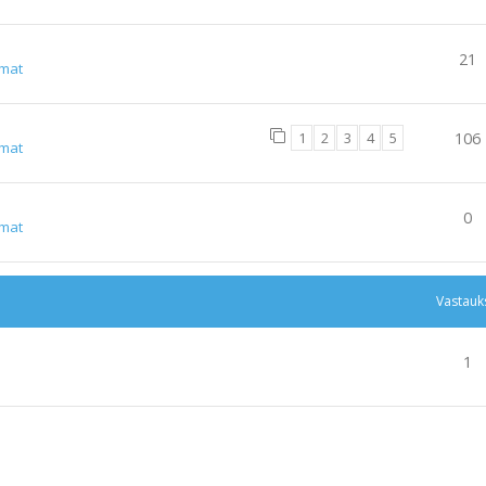
21
lmat
1
2
3
4
5
106
lmat
0
lmat
Vastauk
1