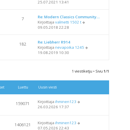
ä
25.07.2021 13:41
u
i
y
s
e
t
i
s
Re: Modern Classics Community…
ä
n
7
t
N
Kirjoittaja
valmetti 1502 t
u
v
i
ä
09.05.2018 22:28
u
i
y
s
e
t
i
s
Re: Liebherr R914
ä
n
182
t
N
Kirjoittaja
nevapoika 1245
u
v
i
ä
19.08.2019 10:30
u
i
y
s
e
t
i
s
ä
n
t
1 viestiketju • Sivu
1
/
1
u
v
i
u
i
s
e
set
Luettu
Uusin viesti
i
s
n
t
v
i
Kirjoittaja
ihminen123
159071
i
26.03.2026 17:37
e
s
t
Kirjoittaja
ihminen123
1406121
i
07.05.2026 22:43