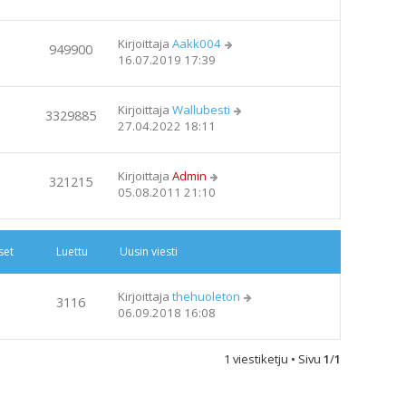
Kirjoittaja
Aakk004
949900
16.07.2019 17:39
Kirjoittaja
Wallubesti
3329885
27.04.2022 18:11
Kirjoittaja
Admin
321215
05.08.2011 21:10
set
Luettu
Uusin viesti
Kirjoittaja
thehuoleton
3116
06.09.2018 16:08
1 viestiketju • Sivu
1
/
1