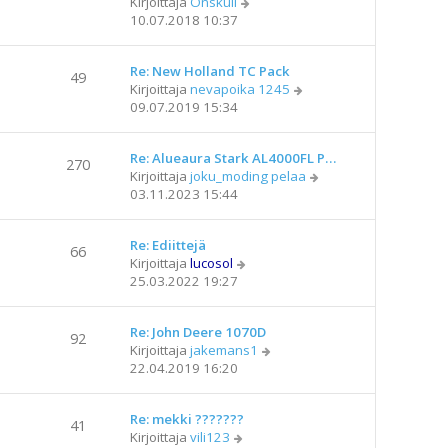
N
Kirjoittaja
Onskuli
u
v
i
ä
10.07.2018 10:37
u
i
y
s
e
t
i
s
Re: New Holland TC Pack
ä
n
49
t
N
Kirjoittaja
nevapoika 1245
u
v
i
ä
09.07.2019 15:34
u
i
y
s
e
t
i
s
Re: Alueaura Stark AL4000FL P…
ä
n
270
t
N
Kirjoittaja
joku_moding pelaa
u
v
i
ä
03.11.2023 15:44
u
i
y
s
e
t
i
s
Re: Ediittejä
ä
n
66
t
N
Kirjoittaja
lucosol
u
v
i
ä
25.03.2022 19:27
u
i
y
s
e
t
i
s
Re: John Deere 1070D
ä
n
92
t
N
Kirjoittaja
jakemans1
u
v
i
ä
22.04.2019 16:20
u
i
y
s
e
t
i
s
Re: mekki ???????
ä
n
41
t
N
Kirjoittaja
vili123
u
v
i