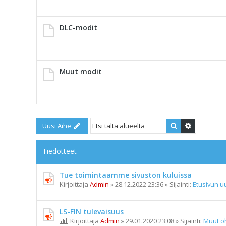
DLC-modit
Muut modit
Etsi
Tarkennet
Uusi Aihe
Tiedotteet
Tue toimintaamme sivuston kuluissa
Kirjoittaja
Admin
»
28.12.2022 23:36
» Sijainti:
Etusivun uu
LS-FIN tulevaisuus
Kirjoittaja
Admin
»
29.01.2020 23:08
» Sijainti:
Muut o