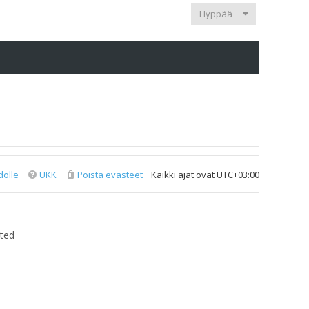
Hyppää
dolle
UKK
Poista evästeet
Kaikki ajat ovat
UTC+03:00
ted