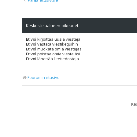
Palaa etusivulle
Keskustelualueen oikeudet
Et voi
kirjoittaa uusia viestejä
Et voi
vastata viestiketjuihin
Et voi
muokata omia viestejäsi
Et voi
poistaa omia viestejäsi
Et voi
lähettää liitetiedostoja
Foorumin etusivu
Ke