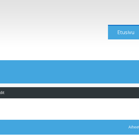
Etusivu
dit
Aihee