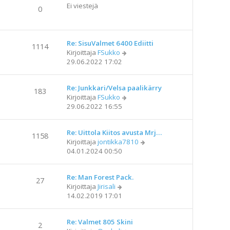
Ei viestejä
0
Re: SisuValmet 6400 Ediitti
1114
N
Kirjoittaja
FSukko
ä
29.06.2022 17:02
y
t
Re: Junkkari/Velsa paalikärry
ä
183
N
Kirjoittaja
FSukko
u
ä
29.06.2022 16:55
u
y
s
t
i
Re: Uittola Kiitos avusta Mrj…
ä
n
1158
N
Kirjoittaja
jontikka7810
u
v
ä
04.01.2024 00:50
u
i
y
s
e
t
i
s
Re: Man Forest Pack.
ä
n
27
t
N
Kirjoittaja
Jirisali
u
v
i
ä
14.02.2019 17:01
u
i
y
s
e
t
i
s
Re: Valmet 805 Skini
ä
n
2
t