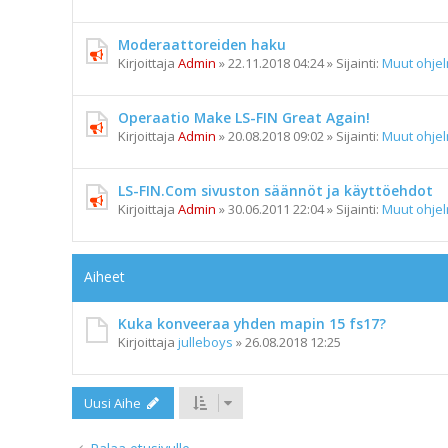
Moderaattoreiden haku
Kirjoittaja
Admin
»
22.11.2018 04:24
» Sijainti:
Muut ohje
Operaatio Make LS-FIN Great Again!
Kirjoittaja
Admin
»
20.08.2018 09:02
» Sijainti:
Muut ohje
LS-FIN.Com sivuston säännöt ja käyttöehdot
Kirjoittaja
Admin
»
30.06.2011 22:04
» Sijainti:
Muut ohje
Aiheet
Kuka konveeraa yhden mapin 15 fs17?
Kirjoittaja
julleboys
»
26.08.2018 12:25
Uusi Aihe