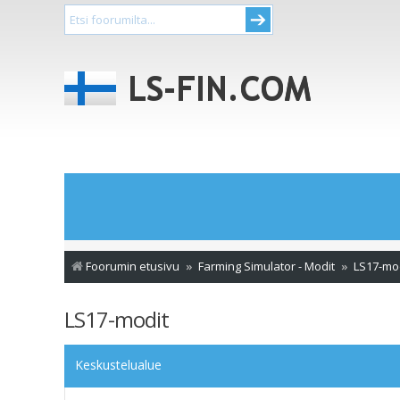
Foorumin etusivu
Farming Simulator - Modit
LS17-mo
LS17-modit
Keskustelualue