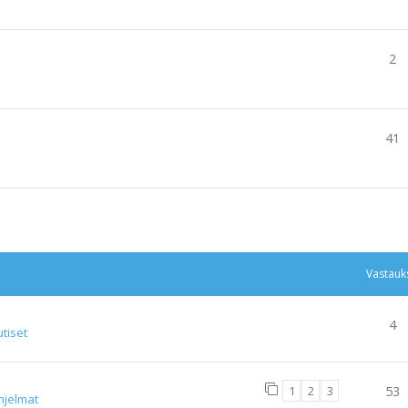
2
41
tu haku
Vastauk
4
tiset
1
2
3
53
hjelmat