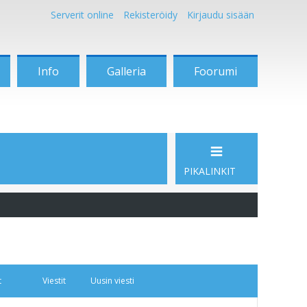
Serverit online
Rekisteröidy
Kirjaudu sisään
Info
Galleria
Foorumi
PIKALINKIT
t
Viestit
Uusin viesti