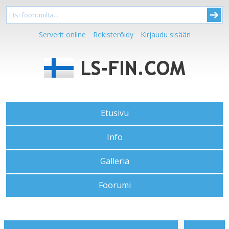
Serverit online
Rekisteröidy
Kirjaudu sisään
Etusivu
Info
Galleria
Foorumi