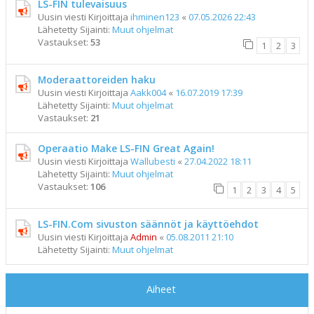
LS-FIN tulevaisuus
Uusin viesti Kirjoittaja
ihminen123
«
07.05.2026 22:43
Lähetetty Sijainti:
Muut ohjelmat
Vastaukset:
53
1
2
3
Moderaattoreiden haku
Uusin viesti Kirjoittaja
Aakk004
«
16.07.2019 17:39
Lähetetty Sijainti:
Muut ohjelmat
Vastaukset:
21
Operaatio Make LS-FIN Great Again!
Uusin viesti Kirjoittaja
Wallubesti
«
27.04.2022 18:11
Lähetetty Sijainti:
Muut ohjelmat
Vastaukset:
106
1
2
3
4
5
LS-FIN.Com sivuston säännöt ja käyttöehdot
Uusin viesti Kirjoittaja
Admin
«
05.08.2011 21:10
Lähetetty Sijainti:
Muut ohjelmat
Aiheet