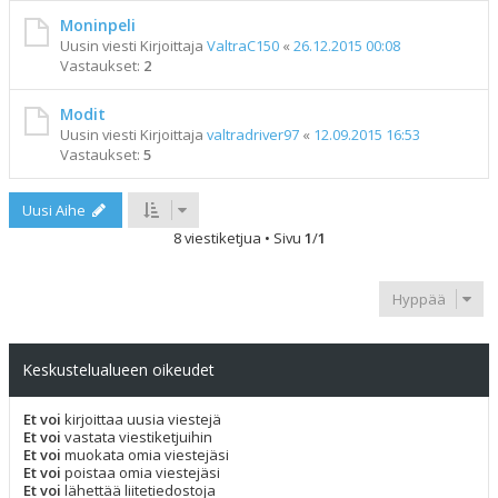
Moninpeli
Uusin viesti Kirjoittaja
ValtraC150
«
26.12.2015 00:08
Vastaukset:
2
Modit
Uusin viesti Kirjoittaja
valtradriver97
«
12.09.2015 16:53
Vastaukset:
5
Uusi Aihe
8 viestiketjua • Sivu
1
/
1
Hyppää
Keskustelualueen oikeudet
Et voi
kirjoittaa uusia viestejä
Et voi
vastata viestiketjuihin
Et voi
muokata omia viestejäsi
Et voi
poistaa omia viestejäsi
Et voi
lähettää liitetiedostoja