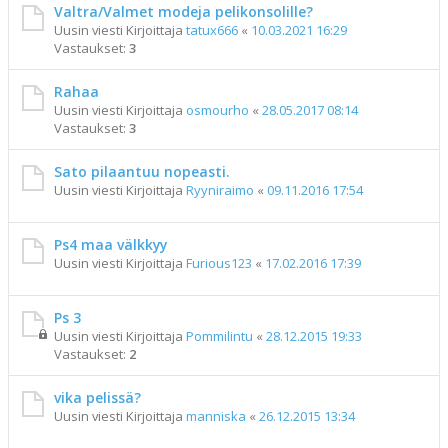
Valtra/Valmet modeja pelikonsolille?
Uusin viesti Kirjoittaja
tatux666
«
10.03.2021 16:29
Vastaukset:
3
Rahaa
Uusin viesti Kirjoittaja
osmourho
«
28.05.2017 08:14
Vastaukset:
3
Sato pilaantuu nopeasti.
Uusin viesti Kirjoittaja
Ryyniraimo
«
09.11.2016 17:54
Ps4 maa välkkyy
Uusin viesti Kirjoittaja
Furious123
«
17.02.2016 17:39
Ps 3
Uusin viesti Kirjoittaja
Pommilintu
«
28.12.2015 19:33
Vastaukset:
2
vika pelissä?
Uusin viesti Kirjoittaja
manniska
«
26.12.2015 13:34