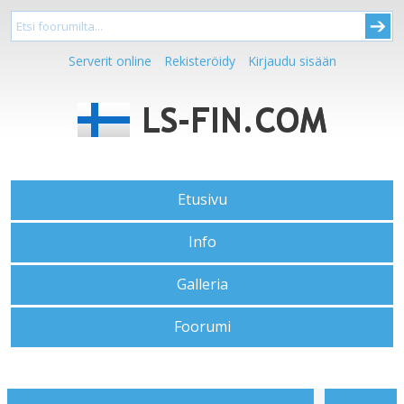
Serverit online
Rekisteröidy
Kirjaudu sisään
Etusivu
Info
Galleria
Foorumi