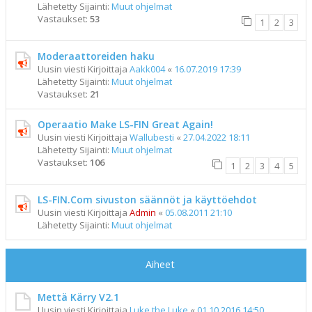
Lähetetty Sijainti:
Muut ohjelmat
Vastaukset:
53
1
2
3
Moderaattoreiden haku
Uusin viesti Kirjoittaja
Aakk004
«
16.07.2019 17:39
Lähetetty Sijainti:
Muut ohjelmat
Vastaukset:
21
Operaatio Make LS-FIN Great Again!
Uusin viesti Kirjoittaja
Wallubesti
«
27.04.2022 18:11
Lähetetty Sijainti:
Muut ohjelmat
Vastaukset:
106
1
2
3
4
5
LS-FIN.Com sivuston säännöt ja käyttöehdot
Uusin viesti Kirjoittaja
Admin
«
05.08.2011 21:10
Lähetetty Sijainti:
Muut ohjelmat
Aiheet
Mettä Kärry V2.1
Uusin viesti Kirjoittaja
Luke the Luke
«
01.10.2016 14:50