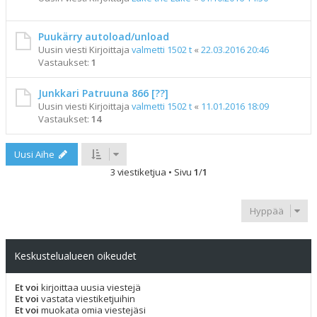
Puukärry autoload/unload
Uusin viesti Kirjoittaja
valmetti 1502 t
«
22.03.2016 20:46
Vastaukset:
1
Junkkari Patruuna 866 [??]
Uusin viesti Kirjoittaja
valmetti 1502 t
«
11.01.2016 18:09
Vastaukset:
14
Uusi Aihe
3 viestiketjua • Sivu
1
/
1
Hyppää
Keskustelualueen oikeudet
Et voi
kirjoittaa uusia viestejä
Et voi
vastata viestiketjuihin
Et voi
muokata omia viestejäsi