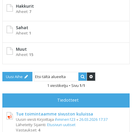
Hakkurit
Aiheet:
7
Sahat
Aiheet:
1
Muut
Aiheet:
15
Etsi
Tarkennettu haku
Uusi Aihe
1 viestiketju • Sivu
1
/
1
Tiedotteet
Tue toimintaamme sivuston kuluissa
Uusin viesti Kirjoittaja
ihminen123
«
26.03.2026 17:37
Lähetetty Sijainti:
Etusivun uutiset
Vastaukset:
4