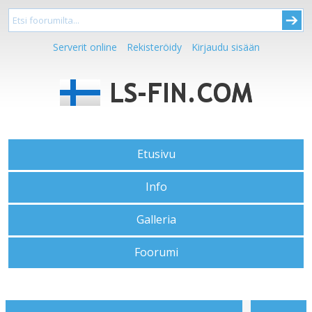
Serverit online
Rekisteröidy
Kirjaudu sisään
Etusivu
Info
Galleria
Foorumi