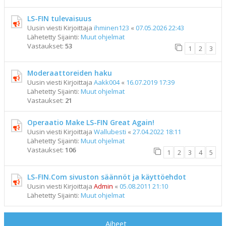
LS-FIN tulevaisuus
Uusin viesti Kirjoittaja
ihminen123
«
07.05.2026 22:43
Lähetetty Sijainti:
Muut ohjelmat
Vastaukset:
53
1
2
3
Moderaattoreiden haku
Uusin viesti Kirjoittaja
Aakk004
«
16.07.2019 17:39
Lähetetty Sijainti:
Muut ohjelmat
Vastaukset:
21
Operaatio Make LS-FIN Great Again!
Uusin viesti Kirjoittaja
Wallubesti
«
27.04.2022 18:11
Lähetetty Sijainti:
Muut ohjelmat
Vastaukset:
106
1
2
3
4
5
LS-FIN.Com sivuston säännöt ja käyttöehdot
Uusin viesti Kirjoittaja
Admin
«
05.08.2011 21:10
Lähetetty Sijainti:
Muut ohjelmat
Aiheet