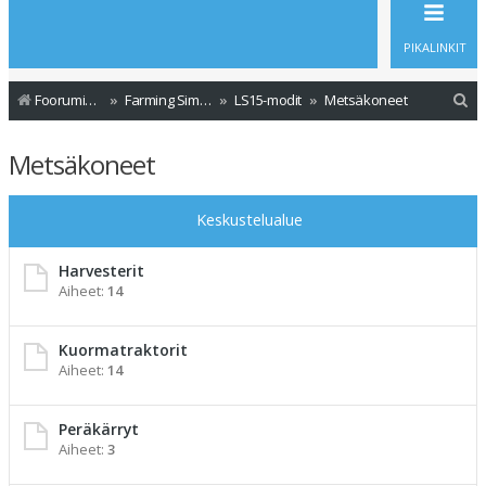
PIKALINKIT
E
Foorumin etusivu
Farming Simulator - Modit
LS15-modit
Metsäkoneet
t
Metsäkoneet
s
i
Keskustelualue
Harvesterit
Aiheet:
14
Kuormatraktorit
Aiheet:
14
Peräkärryt
Aiheet:
3