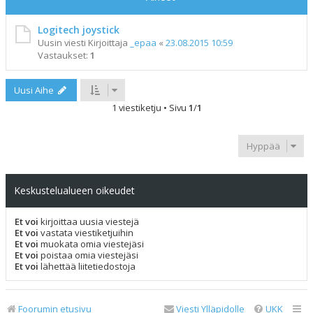
Logitech joystick
Uusin viesti Kirjoittaja
_epaa
«
23.08.2015 10:59
Vastaukset:
1
Uusi Aihe
1 viestiketju • Sivu
1
/
1
Hyppää
Keskustelualueen oikeudet
Et voi
kirjoittaa uusia viestejä
Et voi
vastata viestiketjuihin
Et voi
muokata omia viestejäsi
Et voi
poistaa omia viestejäsi
Et voi
lähettää liitetiedostoja
Foorumin etusivu
Viesti Ylläpidolle
UKK