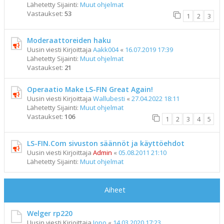
Lähetetty Sijainti:
Muut ohjelmat
Vastaukset:
53
1
2
3
Moderaattoreiden haku
Uusin viesti Kirjoittaja
Aakk004
«
16.07.2019 17:39
Lähetetty Sijainti:
Muut ohjelmat
Vastaukset:
21
Operaatio Make LS-FIN Great Again!
Uusin viesti Kirjoittaja
Wallubesti
«
27.04.2022 18:11
Lähetetty Sijainti:
Muut ohjelmat
Vastaukset:
106
1
2
3
4
5
LS-FIN.Com sivuston säännöt ja käyttöehdot
Uusin viesti Kirjoittaja
Admin
«
05.08.2011 21:10
Lähetetty Sijainti:
Muut ohjelmat
Aiheet
Welger rp220
Uusin viesti Kirjoittaja
Jopo
«
14.03.2020 17:23