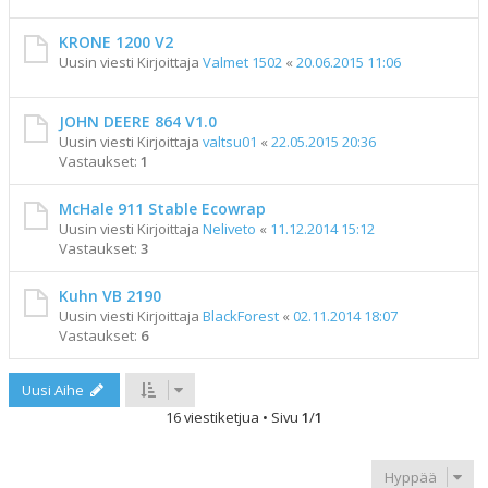
KRONE 1200 V2
Uusin viesti Kirjoittaja
Valmet 1502
«
20.06.2015 11:06
JOHN DEERE 864 V1.0
Uusin viesti Kirjoittaja
valtsu01
«
22.05.2015 20:36
Vastaukset:
1
McHale 911 Stable Ecowrap
Uusin viesti Kirjoittaja
Neliveto
«
11.12.2014 15:12
Vastaukset:
3
Kuhn VB 2190
Uusin viesti Kirjoittaja
BlackForest
«
02.11.2014 18:07
Vastaukset:
6
Uusi Aihe
16 viestiketjua • Sivu
1
/
1
Hyppää