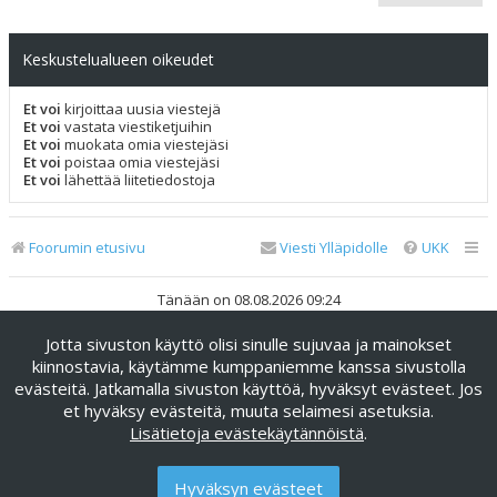
Keskustelualueen oikeudet
Et voi
kirjoittaa uusia viestejä
Et voi
vastata viestiketjuihin
Et voi
muokata omia viestejäsi
Et voi
poistaa omia viestejäsi
Et voi
lähettää liitetiedostoja
Foorumin etusivu
Viesti Ylläpidolle
UKK
Tänään on 08.08.2026 09:24
Jotta sivuston käyttö olisi sinulle sujuvaa ja mainokset
Keskustelufoorumin ohjelmisto
phpBB
® Forum Software ©
phpBB Limited
kiinnostavia, käytämme kumppaniemme kanssa sivustolla
evästeitä. Jatkamalla sivuston käyttöä, hyväksyt evästeet. Jos
Käännös: phpBB Suomi (lurttinen, harritapio, Pettis)
et hyväksy evästeitä, muuta selaimesi asetuksia.
phpBB Metro Theme by
PixelGoose Studio
Lisätietoja evästekäytännöistä
.
Yksityisyys
|
Ehdot
Hyväksyn evästeet