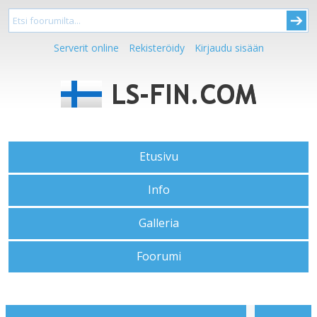
Serverit online
Rekisteröidy
Kirjaudu sisään
Etusivu
Info
Galleria
Foorumi