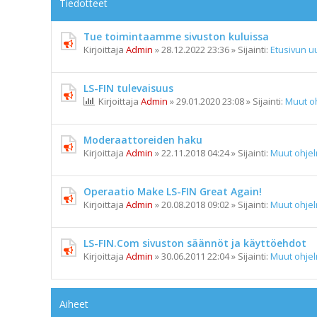
Tiedotteet
Tue toimintaamme sivuston kuluissa
Kirjoittaja
Admin
»
28.12.2022 23:36
» Sijainti:
Etusivun uu
LS-FIN tulevaisuus
Kirjoittaja
Admin
»
29.01.2020 23:08
» Sijainti:
Muut o
Moderaattoreiden haku
Kirjoittaja
Admin
»
22.11.2018 04:24
» Sijainti:
Muut ohje
Operaatio Make LS-FIN Great Again!
Kirjoittaja
Admin
»
20.08.2018 09:02
» Sijainti:
Muut ohje
LS-FIN.Com sivuston säännöt ja käyttöehdot
Kirjoittaja
Admin
»
30.06.2011 22:04
» Sijainti:
Muut ohje
Aiheet