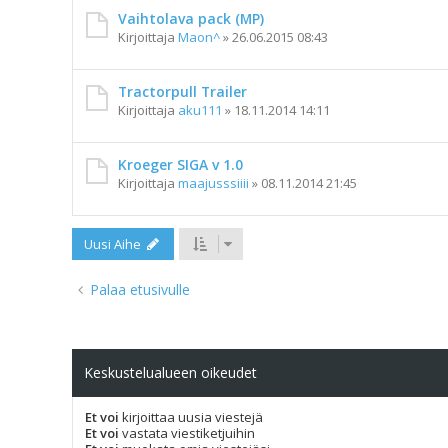
Vaihtolava pack (MP)
Kirjoittaja
Maon^
»
26.06.2015 08:43
Tractorpull Trailer
Kirjoittaja
aku111
»
18.11.2014 14:11
Kroeger SIGA v 1.0
Kirjoittaja
maajusssiiii
»
08.11.2014 21:45
Uusi Aihe
Palaa etusivulle
Keskustelualueen oikeudet
Et voi
kirjoittaa uusia viestejä
Et voi
vastata viestiketjuihin