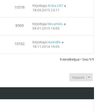
Kirjoittaja
Arska 247
10578
18.09.2015 23:11
Kirjoittaja
Nevamies
8569
09.01.2015 14:05
Kirjoittaja
Hunni84
10162
18.11.2014 19:05
9 viestiketjua • Sivu
1
/
1
Hyppää