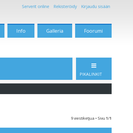
Serverit online
Rekisteröidy
Kirjaudu sisään
Info
Galleria
Foorumi
PIKALINKIT
9 viestiketjua • Sivu
1
/
1