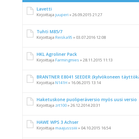
Lavetti
Kirjoittaja
juuperi
»
26.09.2015 21:27
Tuhti M85/7
Kirjoittaja
Reiska95
»
03.07.2016 12:08
HKL Agroliner Pack
Kirjoittaja
Farmingmies
»
28.11.2015 11:13
BRANTNER E8041 SEEDER (kylvökoneen täyttökä
Kirjoittaja
N141H
»
16.06.2015 13:14
Haketuskone puoliperäversio myös uusi versio
Kirjoittaja
zrt100
»
26.12.2014 20:31
HAWE WPS 3 Achser
Kirjoittaja
maajusssiiii
»
04.10.2015 16:54