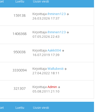
set
Luettu
Uusin viesti
Kirjoittaja
ihminen123
159138
26.03.2026 17:37
Kirjoittaja
ihminen123
1406368
07.05.2026 22:43
Kirjoittaja
Aakk004
950038
16.07.2019 17:39
Kirjoittaja
Wallubesti
3330094
27.04.2022 18:11
Kirjoittaja
Admin
321307
05.08.2011 21:10
set
Luettu
Uusin viesti