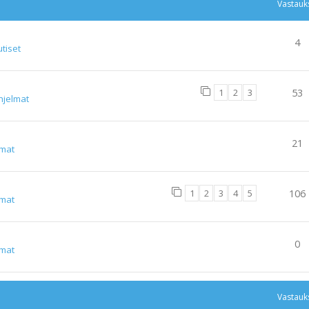
Vastauk
4
tiset
1
2
3
53
hjelmat
21
lmat
1
2
3
4
5
106
lmat
0
lmat
Vastauk