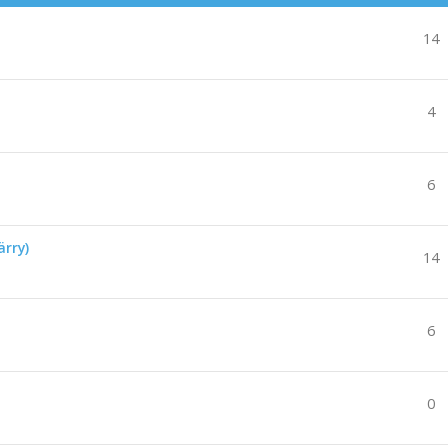
14
4
6
rry)
14
6
0