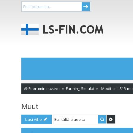
Foorumin etusivu
Farming Simulator - Modit
LS15-mo
Muut
Etsi
Tarkennet
Uusi Aihe