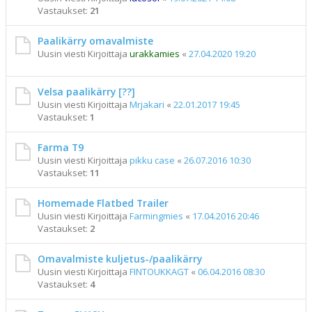
Vastaukset:
21
Paalikärry omavalmiste
Uusin viesti Kirjoittaja
urakkamies
«
27.04.2020 19:20
Velsa paalikärry [??]
Uusin viesti Kirjoittaja
Mrjakari
«
22.01.2017 19:45
Vastaukset:
1
Farma T9
Uusin viesti Kirjoittaja
pikku case
«
26.07.2016 10:30
Vastaukset:
11
Homemade Flatbed Trailer
Uusin viesti Kirjoittaja
Farmingmies
«
17.04.2016 20:46
Vastaukset:
2
Omavalmiste kuljetus-/paalikärry
Uusin viesti Kirjoittaja
FINTOUKKAGT
«
06.04.2016 08:30
Vastaukset:
4