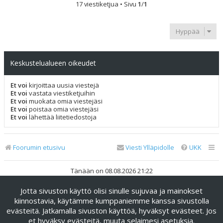
17 viestiketjua • Sivu
1
/
1
Hyppää
Keskustelualueen oikeudet
Et voi
kirjoittaa uusia viestejä
Et voi
vastata viestiketjuihin
Et voi
muokata omia viestejäsi
Et voi
poistaa omia viestejäsi
Et voi
lähettää liitetiedostoja
Foorumin etusivu
Viesti Ylläpidolle
UKK
Tänään on 08.08.2026 21:22
Jotta sivuston käyttö olisi sinulle sujuvaa ja mainokset
Keskustelufoorumin ohjelmisto
phpBB
® Forum Software ©
phpBB Limited
kiinnostavia, käytämme kumppaniemme kanssa sivustolla
evästeitä. Jatkamalla sivuston käyttöä, hyväksyt evästeet. Jos
Käännös: phpBB Suomi (lurttinen, harritapio, Pettis)
et hyväksy evästeitä, muuta selaimesi asetuksia.