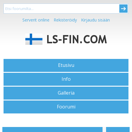
Serverit online
Rekisteröidy
Kirjaudu sisään
Etusivu
Info
Galleria
Foorumi