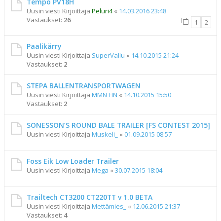
Tempo PV18H
Uusin viesti Kirjoittaja
Peluri4
«
14.03.2016 23:48
Vastaukset:
26
1
2
Paalikärry
Uusin viesti Kirjoittaja
SuperVallu
«
14.10.2015 21:24
Vastaukset:
2
STEPA BALLENTRANSPORTWAGEN
Uusin viesti Kirjoittaja
MMN FIN
«
14.10.2015 15:50
Vastaukset:
2
SONESSON’S ROUND BALE TRAILER [FS CONTEST 2015]
Uusin viesti Kirjoittaja
Muskeli_
«
01.09.2015 08:57
Foss Eik Low Loader Trailer
Uusin viesti Kirjoittaja
Mega
«
30.07.2015 18:04
Trailtech CT3200 CT220TT v 1.0 BETA
Uusin viesti Kirjoittaja
Mettämies_
«
12.06.2015 21:37
Vastaukset:
4