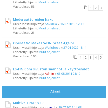
Lähetetty Sijainti:
Muut ohjelmat
Vastaukset:
53
1
2
3
Moderaattoreiden haku
Uusin viesti Kirjoittaja
Aakk004
«
16.07.2019 17:39
Lähetetty Sijainti:
Muut ohjelmat
Vastaukset:
21
Operaatio Make LS-FIN Great Again!
Uusin viesti Kirjoittaja
Wallubesti
«
27.04.2022 18:11
Lähetetty Sijainti:
Muut ohjelmat
Vastaukset:
106
1
2
3
4
5
LS-FIN.Com sivuston säännöt ja käyttöehdot
Uusin viesti Kirjoittaja
Admin
«
05.08.2011 21:10
Lähetetty Sijainti:
Muut ohjelmat
Aiheet
Multiva TRM 180 P
Uusin viesti Kirjoittaja
lucosol
«
19.07.2021 14:08