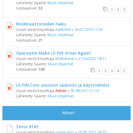
Lähetetty Sijainti:
Muut ohjelmat
Vastaukset:
53
1
2
3
Moderaattoreiden haku
Uusin viesti Kirjoittaja
Aakk004
«
16.07.2019 17:39
Lähetetty Sijainti:
Muut ohjelmat
Vastaukset:
21
Operaatio Make LS-FIN Great Again!
Uusin viesti Kirjoittaja
Wallubesti
«
27.04.2022 18:11
Lähetetty Sijainti:
Muut ohjelmat
Vastaukset:
106
1
2
3
4
5
LS-FIN.Com sivuston säännöt ja käyttöehdot
Uusin viesti Kirjoittaja
Admin
«
05.08.2011 21:10
Lähetetty Sijainti:
Muut ohjelmat
Aiheet
Zetor 9145
Uusin viesti Kirjoittaja
osmourho
«
26.05.2021 18:20