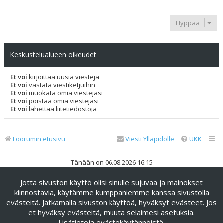
Hyppää
Keskustelualueen oikeudet
Et voi
kirjoittaa uusia viestejä
Et voi
vastata viestiketjuihin
Et voi
muokata omia viestejäsi
Et voi
poistaa omia viestejäsi
Et voi
lähettää liitetiedostoja
Foorumin etusivu
Viesti Ylläpidolle
UKK
Tänään on 06.08.2026 16:15
Jotta sivuston käyttö olisi sinulle sujuvaa ja mainokset
Keskustelufoorumin ohjelmisto
phpBB
® Forum Software ©
phpBB Limited
kiinnostavia, käytämme kumppaniemme kanssa sivustolla
evästeitä. Jatkamalla sivuston käyttöä, hyväksyt evästeet. Jos
Käännös: phpBB Suomi (lurttinen, harritapio, Pettis)
et hyväksy evästeitä, muuta selaimesi asetuksia.
phpBB Metro Theme by
PixelGoose Studio
Lisätietoja evästekäytännöistä
.