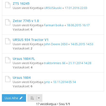
ZTS 16245
Uusin viesti Kirjoittaja
URSUSkuski
«
17.01.2016 22:03
Zetor 7745 v 1.0
Uusin viesti Kirjoittaja
Farmari boika
«
18.06.2015 16:17
Vastaukset:
6
URSUS 934 Tractor V1
Uusin viesti Kirjoittaja
John Deere 2650
«
14.05.2015 14:53
Vastaukset:
2
Ursus 1604 FL
Uusin viesti Kirjoittaja
traktorimies 66
«
21.11.2014 14:28
Vastaukset:
4
Ursus 1604
Uusin viesti Kirjoittaja
jyriz
«
13.11.2014 05:14
Vastaukset:
6
Uusi Aihe
17 viestiketjua • Sivu
1
/
1