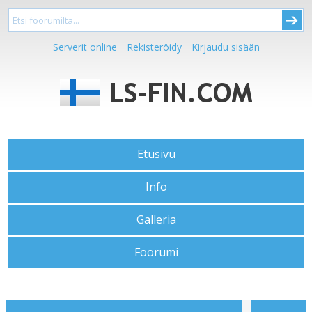
Serverit online
Rekisteröidy
Kirjaudu sisään
Etusivu
Info
Galleria
Foorumi