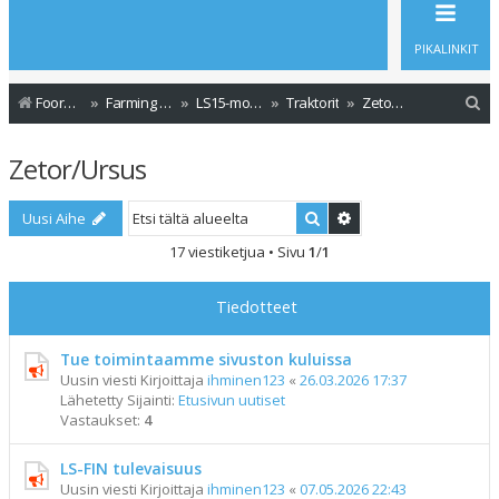
PIKALINKIT
E
Foorumin etusivu
Farming Simulator - Modit
LS15-modit
Traktorit
Zetor/Ursus
t
Zetor/Ursus
s
i
Etsi
Tarkennettu haku
Uusi Aihe
17 viestiketjua • Sivu
1
/
1
Tiedotteet
Tue toimintaamme sivuston kuluissa
Uusin viesti Kirjoittaja
ihminen123
«
26.03.2026 17:37
Lähetetty Sijainti:
Etusivun uutiset
Vastaukset:
4
LS-FIN tulevaisuus
Uusin viesti Kirjoittaja
ihminen123
«
07.05.2026 22:43