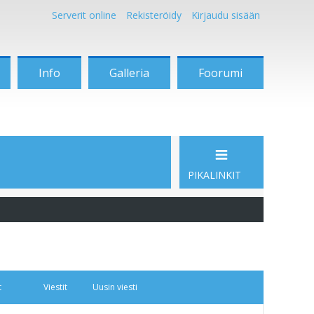
Serverit online
Rekisteröidy
Kirjaudu sisään
Info
Galleria
Foorumi
PIKALINKIT
t
Viestit
Uusin viesti