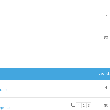
7
90
tu haku
Vastauk
4
tiset
1
2
3
53
hjelmat