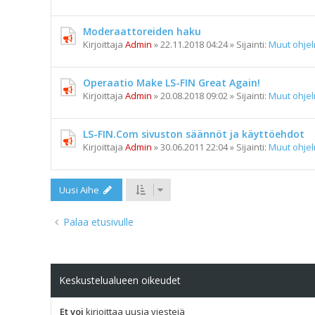
Moderaattoreiden haku
Kirjoittaja
Admin
»
22.11.2018 04:24
» Sijainti:
Muut ohje
Operaatio Make LS-FIN Great Again!
Kirjoittaja
Admin
»
20.08.2018 09:02
» Sijainti:
Muut ohje
LS-FIN.Com sivuston säännöt ja käyttöehdot
Kirjoittaja
Admin
»
30.06.2011 22:04
» Sijainti:
Muut ohje
Uusi Aihe
Palaa etusivulle
Keskustelualueen oikeudet
Et voi
kirjoittaa uusia viestejä