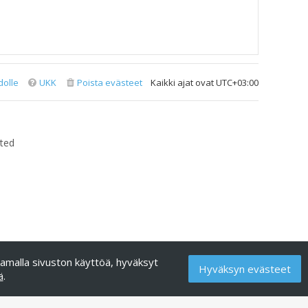
dolle
UKK
Poista evästeet
Kaikki ajat ovat
UTC+03:00
ted
kamalla sivuston käyttöä, hyväksyt
Hyväksyn evästeet
ä
.