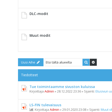
DLC-modit
Muut modit
Etsi
Tarkennet
Uusi Aihe
Tiedotteet
Tue toimintaamme sivuston kuluissa
Kirjoittaja
Admin
»
28.12.2022 23:36
» Sijainti:
Etusivun uu
LS-FIN tulevaisuus
Kirjoittaja
Admin
»
29.01.2020 23:08
» Sijainti:
Muut o