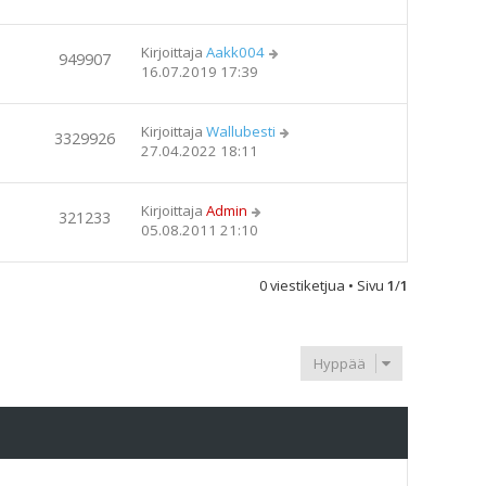
Kirjoittaja
Aakk004
949907
16.07.2019 17:39
Kirjoittaja
Wallubesti
3329926
27.04.2022 18:11
Kirjoittaja
Admin
321233
05.08.2011 21:10
0 viestiketjua • Sivu
1
/
1
Hyppää