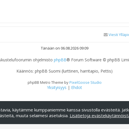
Viesti Ylläpi
Tänään on 06.08.2026 09:09
skustelufoorumin ohjelmisto
phpBB
® Forum Software © phpBB Limi
Käännös: phpBB Suomi (lurttinen, harritapio, Pettis)
phpBB Metro Theme by
PixelGoose Studio
Yksityisyys
|
Ehdot
nnostavia, käytämme kumppaniemme kanssa sivustolla evästeitä. Jat
ästeitä, muuta selaimesi asetuksia.
Lisätietoja evästekäytännöist