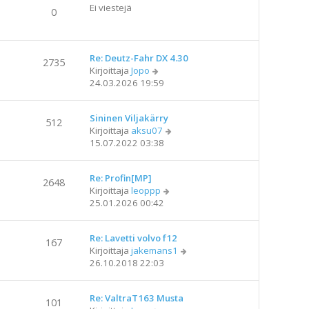
Ei viestejä
0
Re: Deutz-Fahr DX 4.30
2735
N
Kirjoittaja
Jopo
ä
24.03.2026 19:59
y
t
Sininen Viljakärry
ä
512
N
Kirjoittaja
aksu07
u
ä
15.07.2022 03:38
u
y
s
t
i
Re: Profin[MP]
ä
n
2648
N
Kirjoittaja
leoppp
u
v
ä
25.01.2026 00:42
u
i
y
s
e
t
i
s
Re: Lavetti volvo f12
ä
n
167
t
N
Kirjoittaja
jakemans1
u
v
i
ä
26.10.2018 22:03
u
i
y
s
e
t
i
s
Re: ValtraT163 Musta
ä
n
101
t