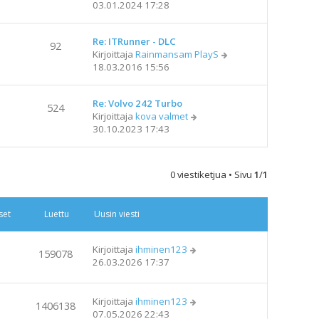
ä
03.01.2024 17:28
u
i
y
s
e
t
i
s
Re: ITRunner - DLC
ä
n
92
t
N
Kirjoittaja
Rainmansam PlayS
u
v
i
ä
18.03.2016 15:56
u
i
y
s
e
t
i
s
Re: Volvo 242 Turbo
ä
n
524
t
N
Kirjoittaja
kova valmet
u
v
i
ä
30.10.2023 17:43
u
i
y
s
e
t
i
s
ä
n
t
0 viestiketjua • Sivu
1
/
1
u
v
i
u
i
s
e
set
Luettu
Uusin viesti
i
s
n
t
v
i
Kirjoittaja
ihminen123
159078
i
26.03.2026 17:37
e
s
t
Kirjoittaja
ihminen123
1406138
i
07.05.2026 22:43