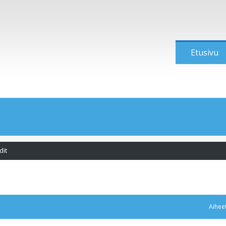
Etusivu
dit
Aihee