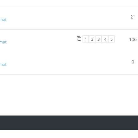
21
lmat
1
2
3
4
5
106
lmat
0
lmat