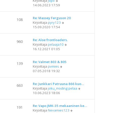
N
Kirjoittaja
Jopo
u
v
i
ä
14.06.2023 17:59
u
i
y
s
e
t
i
s
Re: Massey Ferguson 20
ä
n
108
t
N
Kirjoittaja
pyry123
u
v
i
ä
15.09.2020 17:54
u
i
y
s
e
t
i
s
Re: Aloe frontloaders.
ä
n
960
t
N
Kirjoittaja
pelaaja10
u
v
i
ä
16.12.2021 01:05
u
i
y
s
e
t
i
s
Re: Valmet 803 & 805
ä
n
139
t
N
Kirjoittaja
pvmies
u
v
i
ä
07.05.2018 19:32
u
i
y
s
e
t
i
s
Re: Junkkari Patruuna 866 kuo…
ä
n
663
t
N
Kirjoittaja
joku_moding pelaa
u
v
i
ä
10.06.2023 18:06
u
i
y
s
e
t
i
s
Re: Vapo JMK-35 mekaaninen ke…
ä
n
191
t
N
Kirjoittaja
Nevamies123
u
v
i