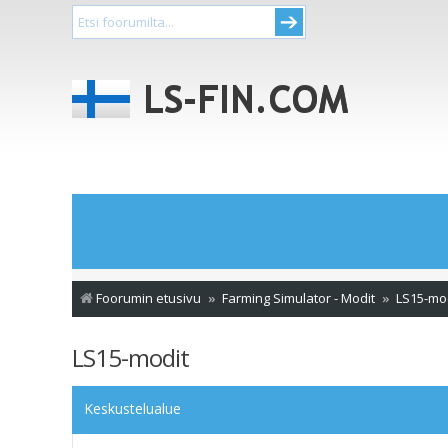
Foorumin etusivu
Farming Simulator - Modit
LS15-mo
LS15-modit
Keskustelualue