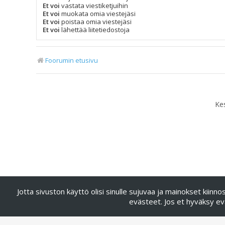
Et voi
vastata viestiketjuihin
Et voi
muokata omia viestejäsi
Et voi
poistaa omia viestejäsi
Et voi
lähettää liitetiedostoja
Foorumin etusivu
Ke
Jotta sivuston käyttö olisi sinulle sujuvaa ja mainokset kii
evästeet. Jos et hyväksy ev