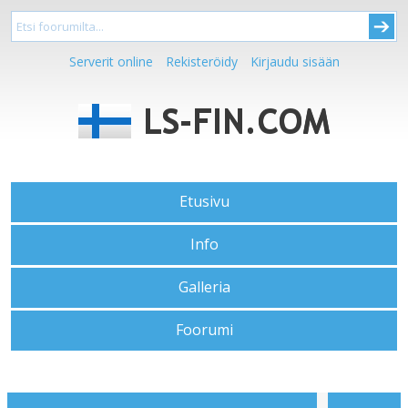
Serverit online
Rekisteröidy
Kirjaudu sisään
Etusivu
Info
Galleria
Foorumi