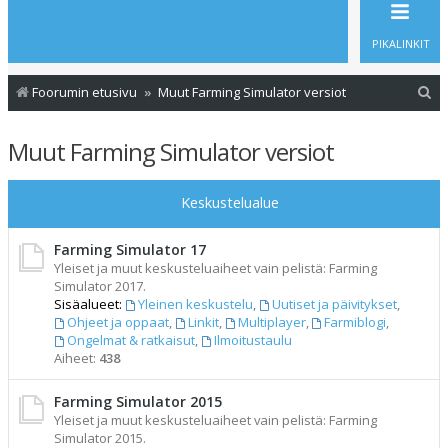
PIKALINKIT
E
Foorumin etusivu
Muut Farming Simulator versiot
t
Muut Farming Simulator versiot
s
i
Keskustelualue
Farming Simulator 17
Yleiset ja muut keskusteluaiheet vain pelistä: Farming
Simulator 2017.
Sisäalueet:
Yleinen keskustelu
,
Uutiset ja päivitykset
,
Ohjeet ja oppaat
,
Linkit
,
Multiplayer
,
Farmiblogi
,
Ongelmat & ratkaisut
,
Ilmoitustaulu
Aiheet:
438
Farming Simulator 2015
Yleiset ja muut keskusteluaiheet vain pelistä: Farming
Simulator 2015.