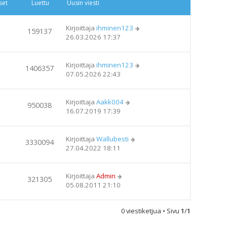
set
Luettu
Uusin viesti
Kirjoittaja
ihminen123
159137
26.03.2026 17:37
Kirjoittaja
ihminen123
1406357
07.05.2026 22:43
Kirjoittaja
Aakk004
950038
16.07.2019 17:39
Kirjoittaja
Wallubesti
3330094
27.04.2022 18:11
Kirjoittaja
Admin
321305
05.08.2011 21:10
0 viestiketjua • Sivu
1
/
1