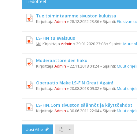
Tiedotteet
Tue toimintaamme sivuston kuluissa
Kirjoittaja
Admin
»
28.12.2022 23:36
» Sijainti:
Etusivun uu
LS-FIN tulevaisuus
Kirjoittaja
Admin
»
29.01.2020 23:08
» Sijainti:
Muut o
Moderaattoreiden haku
Kirjoittaja
Admin
»
22.11.2018 04:24
» Sijainti:
Muut ohje
Operaatio Make LS-FIN Great Again!
Kirjoittaja
Admin
»
20.08.2018 09:02
» Sijainti:
Muut ohje
LS-FIN.Com sivuston säännöt ja käyttöehdot
Kirjoittaja
Admin
»
30.06.2011 22:04
» Sijainti:
Muut ohje
Uusi Aihe