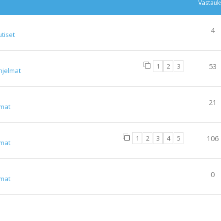
Vastauk
4
tiset
1
2
3
53
hjelmat
21
lmat
1
2
3
4
5
106
lmat
0
lmat