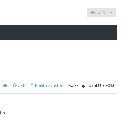
Hyppää
dolle
UKK
Poista evästeet
Kaikki ajat ovat
UTC+03:00
ted