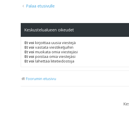
Palaa etusivulle
Keskustelualueen oikeudet
Et voi
kirjoittaa uusia viestejä
Et voi
vastata viestiketjuihin
Et voi
muokata omia viestejäsi
Et voi
poistaa omia viestejäsi
Et voi
lähettää liitetiedostoja
Foorumin etusivu
Ke