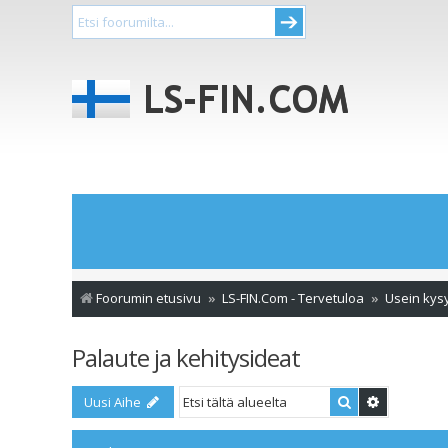
Foorumin etusivu
LS-FIN.Com - Tervetuloa
Usein kys
Palaute ja kehitysideat
Etsi
Tarkennet
Uusi Aihe