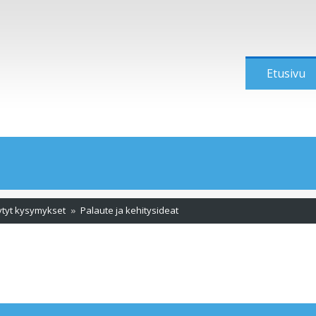
Etusivu
ytyt kysymykset
Palaute ja kehitysideat
tu haku