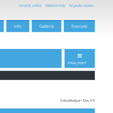
Serverit online
Rekisteröidy
Kirjaudu sisään
Info
Galleria
Foorumi
PIKALINKIT
0 viestiketjua • Sivu
1
/
1