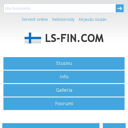
Serverit online
Rekisteröidy
Kirjaudu sisään
Etusivu
Info
Galleria
Foorumi