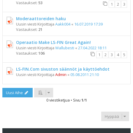
Vastaukset:
53
1
2
3
Moderaattoreiden haku
Uusin viesti Kirjoittaja
Aakk004
«
16.07.2019 17:39
Vastaukset:
21
Operaatio Make LS-FIN Great Again!
Uusin viesti Kirjoittaja
Wallubesti
«
27.04.2022 18:11
Vastaukset:
106
1
2
3
4
5
LS-FIN.Com sivuston säännöt ja käyttöehdot
Uusin viesti Kirjoittaja
Admin
«
05.08.2011 21:10
Uusi Aihe
0 viestiketjua • Sivu
1
/
1
Hyppää