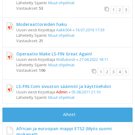
Lähetetty Sijainti:
Muut ohjelmat
Vastaukset:
53
1
2
3
Moderaattoreiden haku
Uusin viesti Kirjoittaja
Aakk004
«
16.07.2019 17:39
Lähetetty Sijainti:
Muut ohjelmat
Vastaukset:
21
Operaatio Make LS-FIN Great Again!
Uusin viesti Kirjoittaja
Wallubesti
«
27.04.2022 18:11
Lähetetty Sijainti:
Muut ohjelmat
Vastaukset:
106
1
2
3
4
5
LS-FIN.Com sivuston säännöt ja käyttöehdot
Uusin viesti Kirjoittaja
Admin
«
05.08.2011 21:10
Lähetetty Sijainti:
Muut ohjelmat
Aiheet
African ja euroopan mappi ETS2 (Myös suomi
mukana!!)