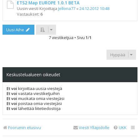
ETS2 Map EUROPE 1.0.1 BETA
Uusin viesti Kirjoittaja
Jellona77
«
24.12.2012 10:48
Vastaukset:
6
Uusi Aihe
7 viestiketjua • Sivu
1
/
1
Hyppää
Keskustelualueen oikeudet
Et voi
kirjoittaa uusia viestejä
Et voi
vastata viestiketjuihin
Et voi
muokata omia viestejäsi
Et voi
poistaa omia viestejäsi
Et voi
lähettää liitetiedostoja
Foorumin etusivu
Viesti Ylläpidolle
UKK