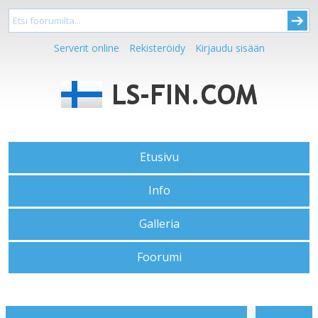
Serverit online
Rekisteröidy
Kirjaudu sisään
Etusivu
Info
Galleria
Foorumi