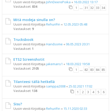
Uusin viesti Kirjoittaja
JohnDeerePoika
«
16.03.2022 13:17
Vastaukset:
834
1
…
31
32
33
34
Mitä modeja sinulla on?
Uusin viesti Kirjoittaja
RehuriFin
«
12.05.2023 05:48
Vastaukset:
9
Trucksbook
Uusin viesti Kirjoittaja
Handsome
«
06.05.2023 20:31
Vastaukset:
1
ETS2 Screenshotit
Uusin viesti Kirjoittaja
jakemans1
«
18.03.2022 19:58
Vastaukset:
2105
1
…
82
83
84
85
Tilanteesi tällä hetkellä
Uusin viesti Kirjoittaja
samppa2008
«
25.02.2021 17:02
Vastaukset:
138
1
2
3
4
5
6
Sisu?
Uusin viesti Kirjoittaja
RehuriFin
«
15.11.2020 02:33