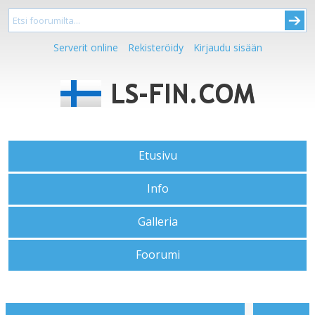
Serverit online
Rekisteröidy
Kirjaudu sisään
Etusivu
Info
Galleria
Foorumi