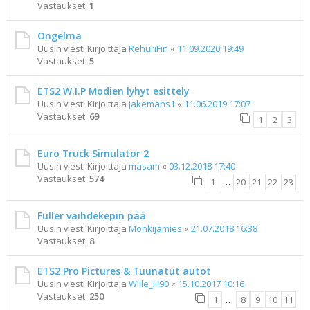
Vastaukset:
1
Ongelma
Uusin viesti Kirjoittaja
RehuriFin
«
11.09.2020 19:49
Vastaukset:
5
ETS2 W.I.P Modien lyhyt esittely
Uusin viesti Kirjoittaja
jakemans1
«
11.06.2019 17:07
Vastaukset:
69
1
2
3
Euro Truck Simulator 2
Uusin viesti Kirjoittaja
masam
«
03.12.2018 17:40
Vastaukset:
574
1
…
20
21
22
23
Fuller vaihdekepin pää
Uusin viesti Kirjoittaja
Mönkijämies
«
21.07.2018 16:38
Vastaukset:
8
ETS2 Pro Pictures & Tuunatut autot
Uusin viesti Kirjoittaja
Wille_H90
«
15.10.2017 10:16
Vastaukset:
250
1
…
8
9
10
11