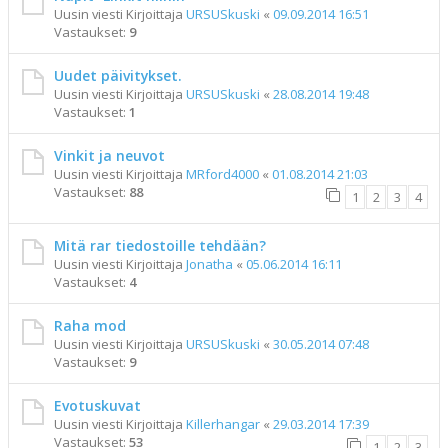
Uusin viesti Kirjoittaja
URSUSkuski
«
09.09.2014 16:51
Vastaukset:
9
Uudet päivitykset.
Uusin viesti Kirjoittaja
URSUSkuski
«
28.08.2014 19:48
Vastaukset:
1
Vinkit ja neuvot
Uusin viesti Kirjoittaja
MRford4000
«
01.08.2014 21:03
Vastaukset:
88
1
2
3
4
Mitä rar tiedostoille tehdään?
Uusin viesti Kirjoittaja
Jonatha
«
05.06.2014 16:11
Vastaukset:
4
Raha mod
Uusin viesti Kirjoittaja
URSUSkuski
«
30.05.2014 07:48
Vastaukset:
9
Evotuskuvat
Uusin viesti Kirjoittaja
Killerhangar
«
29.03.2014 17:39
Vastaukset:
53
1
2
3