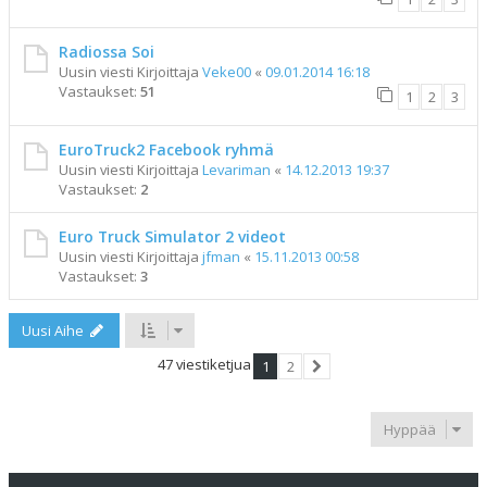
Radiossa Soi
Uusin viesti Kirjoittaja
Veke00
«
09.01.2014 16:18
Vastaukset:
51
1
2
3
EuroTruck2 Facebook ryhmä
Uusin viesti Kirjoittaja
Levariman
«
14.12.2013 19:37
Vastaukset:
2
Euro Truck Simulator 2 videot
Uusin viesti Kirjoittaja
jfman
«
15.11.2013 00:58
Vastaukset:
3
Uusi Aihe
47 viestiketjua
1
2
Seuraava
Hyppää