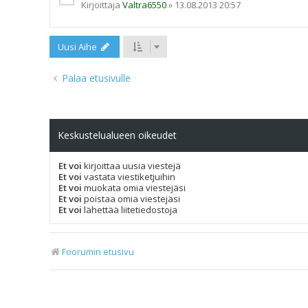
Kirjoittaja
Valtra6550
»
13.08.2013 20:57
Uusi Aihe
Palaa etusivulle
Keskustelualueen oikeudet
Et voi
kirjoittaa uusia viestejä
Et voi
vastata viestiketjuihin
Et voi
muokata omia viestejäsi
Et voi
poistaa omia viestejäsi
Et voi
lähettää liitetiedostoja
Foorumin etusivu