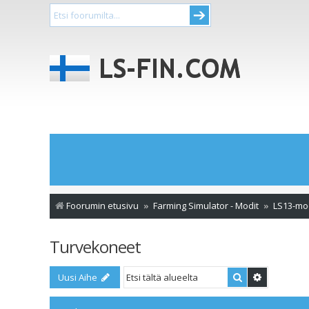
Foorumin etusivu
Farming Simulator - Modit
LS13-mo
Turvekoneet
Etsi
Tarkennet
Uusi Aihe