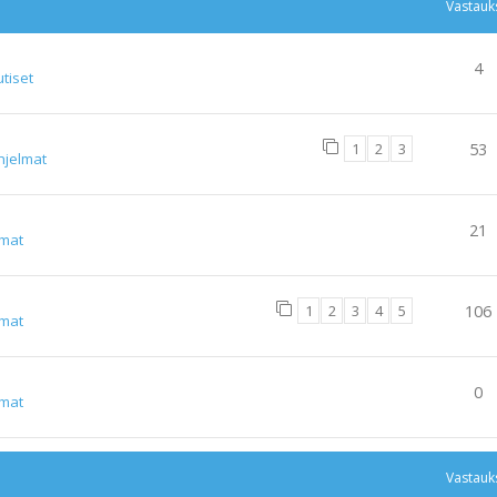
Vastauk
4
tiset
1
2
3
53
hjelmat
21
lmat
1
2
3
4
5
106
lmat
0
lmat
Vastauk