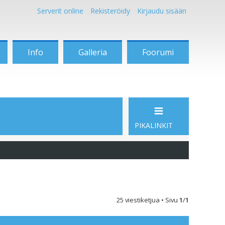
Serverit online
Rekisteröidy
Kirjaudu sisään
Info
Galleria
Foorumi
PIKALINKIT
25 viestiketjua • Sivu
1
/
1