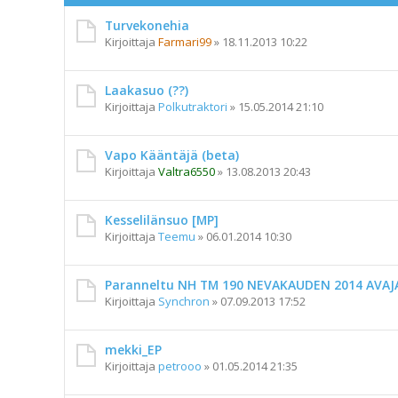
Turvekonehia
Kirjoittaja
Farmari99
»
18.11.2013 10:22
Laakasuo (??)
Kirjoittaja
Polkutraktori
»
15.05.2014 21:10
Vapo Kääntäjä (beta)
Kirjoittaja
Valtra6550
»
13.08.2013 20:43
Kesselilänsuo [MP]
Kirjoittaja
Teemu
»
06.01.2014 10:30
Paranneltu NH TM 190 NEVAKAUDEN 2014 AVAJ
Kirjoittaja
Synchron
»
07.09.2013 17:52
mekki_EP
Kirjoittaja
petrooo
»
01.05.2014 21:35