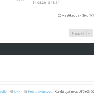
14.08.2013 18:24
25 viestiketjua • Sivu
1
/
1
Hyppää
dolle
UKK
Poista evästeet
Kaikki ajat ovat
UTC+03:00