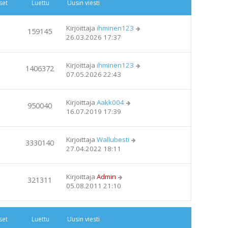
set
Luettu
Uusin viesti
Kirjoittaja
ihminen123
159145
26.03.2026 17:37
Kirjoittaja
ihminen123
1406372
07.05.2026 22:43
Kirjoittaja
Aakk004
950040
16.07.2019 17:39
Kirjoittaja
Wallubesti
3330140
27.04.2022 18:11
Kirjoittaja
Admin
321311
05.08.2011 21:10
set
Luettu
Uusin viesti