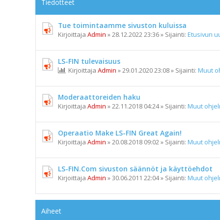
Tiedotteet
Tue toimintaamme sivuston kuluissa
Kirjoittaja
Admin
»
28.12.2022 23:36
» Sijainti:
Etusivun uu
LS-FIN tulevaisuus
Kirjoittaja
Admin
»
29.01.2020 23:08
» Sijainti:
Muut o
Moderaattoreiden haku
Kirjoittaja
Admin
»
22.11.2018 04:24
» Sijainti:
Muut ohje
Operaatio Make LS-FIN Great Again!
Kirjoittaja
Admin
»
20.08.2018 09:02
» Sijainti:
Muut ohje
LS-FIN.Com sivuston säännöt ja käyttöehdot
Kirjoittaja
Admin
»
30.06.2011 22:04
» Sijainti:
Muut ohje
Aiheet