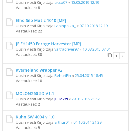
Uusin viesti Kirjoittaja
aksu07
«
18.08.2019 12:19
Vastaukset:
8
Elho Silo Matic 1010 [MP]
Uusin viesti Kirjoittaja
Lapinpoika_
«
07.10.2018 12:19
Vastaukset:
22
JF FH1450 Forage Harvester [MP]
Uusin viesti Kirjoittaja
valtradriver97
«
10.08.2015 07:04
Vastaukset:
30
1
2
Kverneland wrapper v2
Uusin viesti Kirjoittaja
RehuriFin
«
25.04.2015 18:45
Vastaukset:
10
MOLON260 5D V1.1
Uusin viesti Kirjoittaja
JuHoZzI
«
29.01.2015 21:52
Vastaukset:
2
Kuhn SW 4004 v 1.0
Uusin viesti Kirjoittaja
arthur04
«
04.10.2014 21:39
Vastaukset:
9