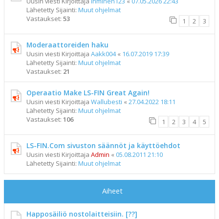
Uusin viesti Kirjoittaja
ihminen123
«
07.05.2026 22:43
Lähetetty Sijainti:
Muut ohjelmat
Vastaukset:
53
1
2
3
Moderaattoreiden haku
Uusin viesti Kirjoittaja
Aakk004
«
16.07.2019 17:39
Lähetetty Sijainti:
Muut ohjelmat
Vastaukset:
21
Operaatio Make LS-FIN Great Again!
Uusin viesti Kirjoittaja
Wallubesti
«
27.04.2022 18:11
Lähetetty Sijainti:
Muut ohjelmat
Vastaukset:
106
1
2
3
4
5
LS-FIN.Com sivuston säännöt ja käyttöehdot
Uusin viesti Kirjoittaja
Admin
«
05.08.2011 21:10
Lähetetty Sijainti:
Muut ohjelmat
Aiheet
Happosäiliö nostolaitteisiin. [??]