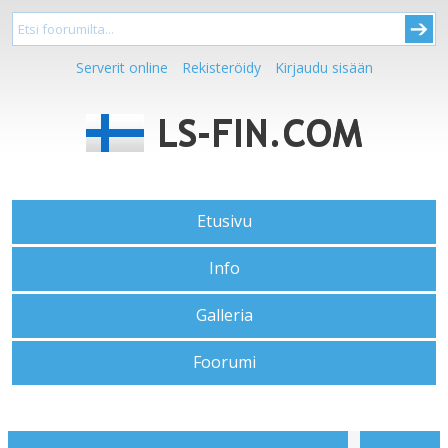
Serverit online
Rekisteröidy
Kirjaudu sisään
Etusivu
Info
Galleria
Foorumi