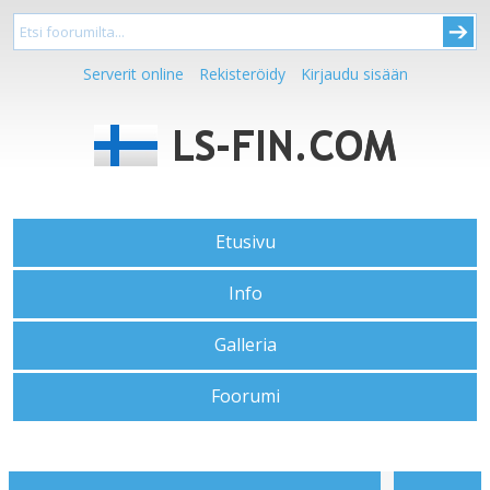
Serverit online
Rekisteröidy
Kirjaudu sisään
Etusivu
Info
Galleria
Foorumi