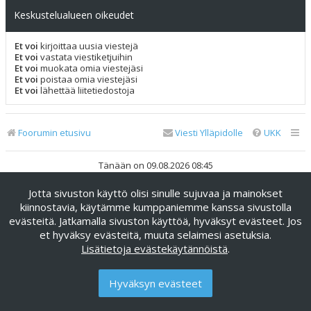
Keskustelualueen oikeudet
Et voi
kirjoittaa uusia viestejä
Et voi
vastata viestiketjuihin
Et voi
muokata omia viestejäsi
Et voi
poistaa omia viestejäsi
Et voi
lähettää liitetiedostoja
Foorumin etusivu
Viesti Ylläpidolle
UKK
Tänään on 09.08.2026 08:45
Jotta sivuston käyttö olisi sinulle sujuvaa ja mainokset
Keskustelufoorumin ohjelmisto
phpBB
® Forum Software ©
phpBB Limited
kiinnostavia, käytämme kumppaniemme kanssa sivustolla
evästeitä. Jatkamalla sivuston käyttöä, hyväksyt evästeet. Jos
Käännös: phpBB Suomi (lurttinen, harritapio, Pettis)
et hyväksy evästeitä, muuta selaimesi asetuksia.
phpBB Metro Theme by
PixelGoose Studio
Lisätietoja evästekäytännöistä
.
Yksityisyys
|
Ehdot
Hyväksyn evästeet