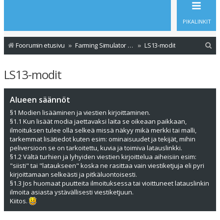
PIKALINKIT
E
Foorumin etusivu
Farming Simulator - Modit
LS13-modit
t
LS13-modit
s
i
Alueen säännöt
§1 Modien lisääminen ja viestien kirjoittaminen.
§1.1 Kun lisäät modia jaettavaksi laita se oikeaan paikkaan,
ilmoituksen tulee olla selkeä missä näkyy mikä merkki tai malli,
tarkemmat lisätiedot kuten esim: ominaisuudet ja tekijät, mihin
peliversioon se on tarkoitettu, kuvia ja toimiva latauslinkki.
§1.2 Vältä turhien ja lyhyiden viestien kirjoittelua aiheisiin esim:
"siisti" tai "lataukseen" koska ne rasittaa vain viestiketjuja eli pyri
kirjoittamaan selkeästi ja pitkäluontoisesti.
§1.3 Jos huomaat puutteita ilmoituksessa tai vioittuneet latauslinkin
ilmoita asiasta ystävällisesti viestiketjuun.
Kiitos.