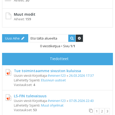
Aiheet:
30
Muut modit
Aiheet:
159
Etsi
Tarkennettu haku
Uusi Aihe
0 viestiketjua • Sivu
1
/
1
Tiedotteet
Tue toimintaamme sivuston kuluissa
Uusin viesti Kirjoittaja
ihminen123
«
26.03.2026 17:37
Lähetetty Sijainti:
Etusivun uutiset
Vastaukset:
4
LS-FIN tulevaisuus
Uusin viesti Kirjoittaja
ihminen123
«
07.05.2026 22:43
Lähetetty Sijainti:
Muut ohjelmat
Vastaukset:
53
1
2
3