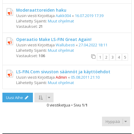
Moderaattoreiden haku
Uusin viesti Kirjoittaja
Aakk004
«
16.07.2019 17:39
Lähetetty Sijainti:
Muut ohjelmat
Vastaukset:
21
Operaatio Make LS-FIN Great Again!
Uusin viesti Kirjoittaja
Wallubesti
«
27.04.2022 18:11
Lähetetty Sijainti:
Muut ohjelmat
Vastaukset:
106
1
2
3
4
5
LS-FIN.Com sivuston säännöt ja käyttöehdot
Uusin viesti Kirjoittaja
Admin
«
05.08.2011 21:10
Lähetetty Sijainti:
Muut ohjelmat
Uusi Aihe
0 viestiketjua • Sivu
1
/
1
Hyppää