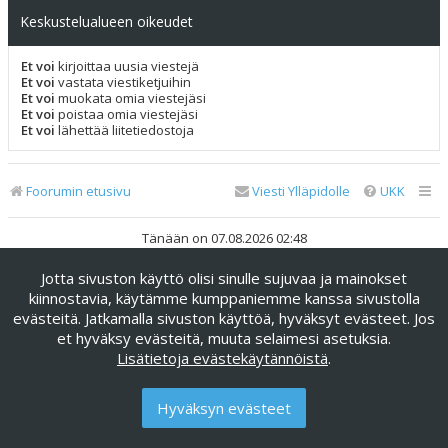
Keskustelualueen oikeudet
Et voi
kirjoittaa uusia viestejä
Et voi
vastata viestiketjuihin
Et voi
muokata omia viestejäsi
Et voi
poistaa omia viestejäsi
Et voi
lähettää liitetiedostoja
Foorumin etusivu
Viesti Ylläpidolle
UKK
Tänään on 07.08.2026 02:48
Jotta sivuston käyttö olisi sinulle sujuvaa ja mainokset
Keskustelufoorumin ohjelmisto
phpBB
® Forum Software ©
phpBB Limited
kiinnostavia, käytämme kumppaniemme kanssa sivustolla
evästeitä. Jatkamalla sivuston käyttöä, hyväksyt evästeet. Jos
Käännös: phpBB Suomi (lurttinen, harritapio, Pettis)
et hyväksy evästeitä, muuta selaimesi asetuksia.
phpBB Metro Theme by
PixelGoose Studio
Lisätietoja evästekäytännöistä
.
Yksityisyys
|
Ehdot
Hyväksyn evästeet