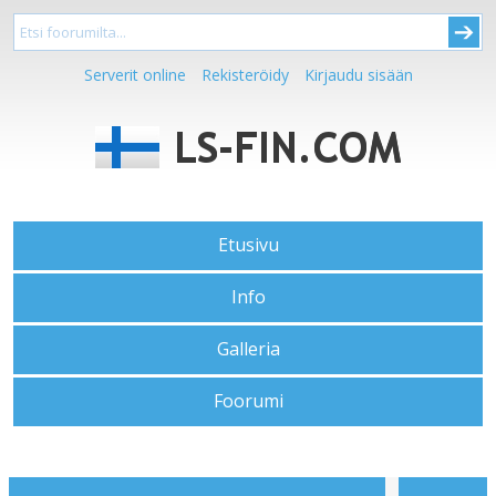
Serverit online
Rekisteröidy
Kirjaudu sisään
Etusivu
Info
Galleria
Foorumi