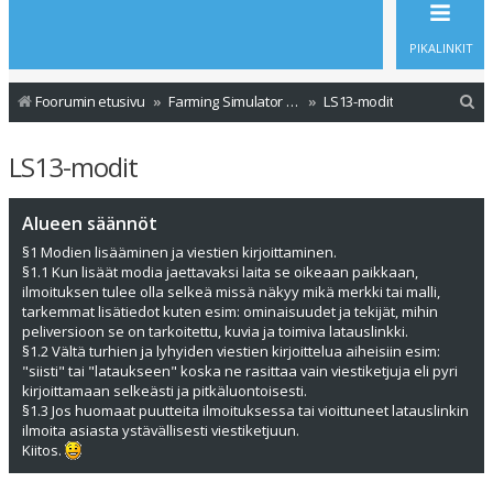
PIKALINKIT
E
Foorumin etusivu
Farming Simulator - Modit
LS13-modit
t
LS13-modit
s
i
Alueen säännöt
§1 Modien lisääminen ja viestien kirjoittaminen.
§1.1 Kun lisäät modia jaettavaksi laita se oikeaan paikkaan,
ilmoituksen tulee olla selkeä missä näkyy mikä merkki tai malli,
tarkemmat lisätiedot kuten esim: ominaisuudet ja tekijät, mihin
peliversioon se on tarkoitettu, kuvia ja toimiva latauslinkki.
§1.2 Vältä turhien ja lyhyiden viestien kirjoittelua aiheisiin esim:
"siisti" tai "lataukseen" koska ne rasittaa vain viestiketjuja eli pyri
kirjoittamaan selkeästi ja pitkäluontoisesti.
§1.3 Jos huomaat puutteita ilmoituksessa tai vioittuneet latauslinkin
ilmoita asiasta ystävällisesti viestiketjuun.
Kiitos.