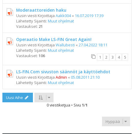
Moderaattoreiden haku
Uusin viesti Kirjoittaja
Aakk004
«
16.07.2019 17:39
Lähetetty Sijainti:
Muut ohjelmat
Vastaukset:
21
Operaatio Make LS-FIN Great Again!
Uusin viesti Kirjoittaja
Wallubesti
«
27.04.2022 18:11
Lähetetty Sijainti:
Muut ohjelmat
Vastaukset:
106
1
2
3
4
5
LS-FIN.Com sivuston säännöt ja käyttöehdot
Uusin viesti Kirjoittaja
Admin
«
05.08.2011 21:10
Lähetetty Sijainti:
Muut ohjelmat
Uusi Aihe
0 viestiketjua • Sivu
1
/
1
Hyppää