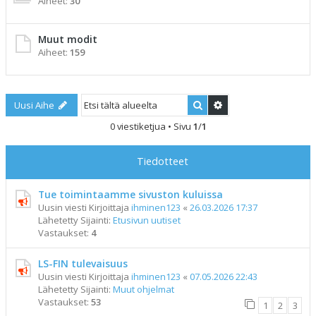
Aiheet:
30
Muut modit
Aiheet:
159
Etsi
Tarkennettu haku
Uusi Aihe
0 viestiketjua • Sivu
1
/
1
Tiedotteet
Tue toimintaamme sivuston kuluissa
Uusin viesti Kirjoittaja
ihminen123
«
26.03.2026 17:37
Lähetetty Sijainti:
Etusivun uutiset
Vastaukset:
4
LS-FIN tulevaisuus
Uusin viesti Kirjoittaja
ihminen123
«
07.05.2026 22:43
Lähetetty Sijainti:
Muut ohjelmat
Vastaukset:
53
1
2
3