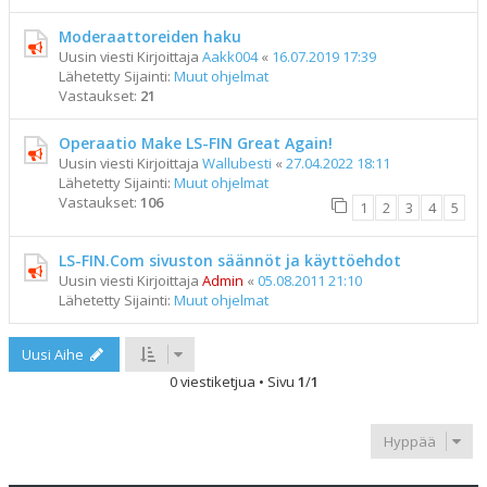
Moderaattoreiden haku
Uusin viesti Kirjoittaja
Aakk004
«
16.07.2019 17:39
Lähetetty Sijainti:
Muut ohjelmat
Vastaukset:
21
Operaatio Make LS-FIN Great Again!
Uusin viesti Kirjoittaja
Wallubesti
«
27.04.2022 18:11
Lähetetty Sijainti:
Muut ohjelmat
Vastaukset:
106
1
2
3
4
5
LS-FIN.Com sivuston säännöt ja käyttöehdot
Uusin viesti Kirjoittaja
Admin
«
05.08.2011 21:10
Lähetetty Sijainti:
Muut ohjelmat
Uusi Aihe
0 viestiketjua • Sivu
1
/
1
Hyppää