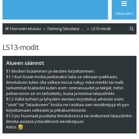
PIKALINKIT
E
Foorumin etusivu
Farming Simulator - Modit
LS13-modit
t
LS13-modit
s
i
Alueen säännöt
§1 Modien lisääminen ja viestien kirjoittaminen.
§1.1 Kun lisäät modia jaettavaksi laita se oikeaan paikkaan,
ilmoituksen tulee olla selkeä missä näkyy mikä merkki tai malli,
tarkemmat lisätiedot kuten esim: ominaisuudet ja tekijät, mihin
peliversioon se on tarkoitettu, kuvia ja toimiva latauslinkki.
§1.2 Vältä turhien ja lyhyiden viestien kirjoittelua aiheisiin esim:
"siisti" tai "lataukseen" koska ne rasittaa vain viestiketjuja eli pyri
kirjoittamaan selkeästi ja pitkäluontoisesti.
§1.3 Jos huomaat puutteita ilmoituksessa tai vioittuneet latauslinkin
ilmoita asiasta ystävällisesti viestiketjuun.
Kiitos.