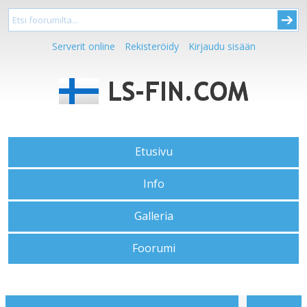
Serverit online
Rekisteröidy
Kirjaudu sisään
Etusivu
Info
Galleria
Foorumi