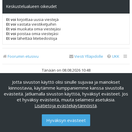
Keskustelualueen oikeudet
Et voi
kirjoittaa uusia viestejä
Et voi
vastata viestiketjuihin
Et voi
muokata omia viestejäsi
Et voi
poistaa omia viestejäsi
Et voi
lähettää liitetiedostoja
Foorumin etusivu
Viesti Ylläpidolle
UKK
Tänään on 08.08.2026 10:48
Jotta sivuston käyttö olisi sinulle sujuvaa ja mainokset
Keskustelufoorumin ohjelmisto
phpBB
® Forum Software ©
phpBB Limited
kiinnostavia, käytämme kumppaniemme kanssa sivustolla
evästeitä. Jatkamalla sivuston käyttöä, hyväksyt evästeet. Jos
Käännös: phpBB Suomi (lurttinen, harritapio, Pettis)
et hyväksy evästeitä, muuta selaimesi asetuksia.
phpBB Metro Theme by
PixelGoose Studio
Lisätietoja evästekäytännöistä
.
Yksityisyys
|
Ehdot
Hyväksyn evästeet