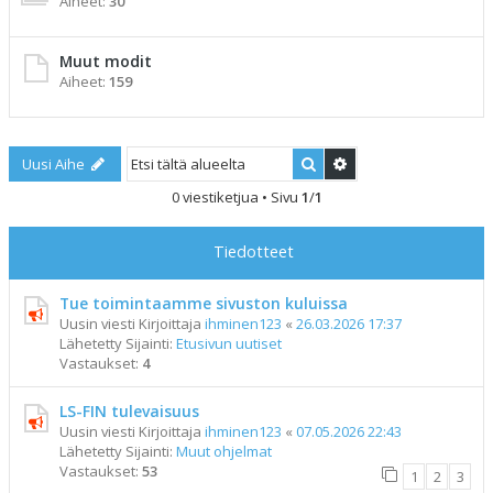
Aiheet:
30
Muut modit
Aiheet:
159
Etsi
Tarkennettu haku
Uusi Aihe
0 viestiketjua • Sivu
1
/
1
Tiedotteet
Tue toimintaamme sivuston kuluissa
Uusin viesti Kirjoittaja
ihminen123
«
26.03.2026 17:37
Lähetetty Sijainti:
Etusivun uutiset
Vastaukset:
4
LS-FIN tulevaisuus
Uusin viesti Kirjoittaja
ihminen123
«
07.05.2026 22:43
Lähetetty Sijainti:
Muut ohjelmat
Vastaukset:
53
1
2
3