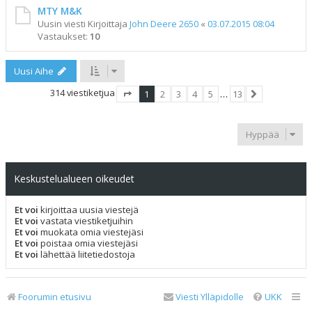
MTY M&K
Uusin viesti Kirjoittaja
John Deere 2650
«
03.07.2015 08:04
Vastaukset:
10
Uusi Aihe
314 viestiketjua
1
2
3
4
5
…
13
Sivu
1
/
13
Seuraava
Hyppää
Keskustelualueen oikeudet
Et voi
kirjoittaa uusia viestejä
Et voi
vastata viestiketjuihin
Et voi
muokata omia viestejäsi
Et voi
poistaa omia viestejäsi
Et voi
lähettää liitetiedostoja
Foorumin etusivu
Viesti Ylläpidolle
UKK