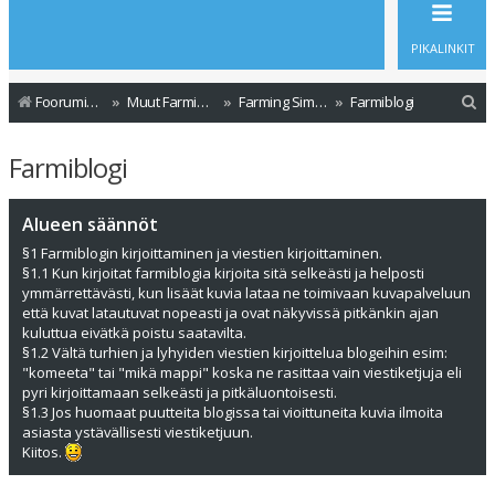
PIKALINKIT
E
Foorumin etusivu
Muut Farming Simulator versiot
Farming Simulator 2013
Farmiblogi
t
Farmiblogi
s
i
Alueen säännöt
§1 Farmiblogin kirjoittaminen ja viestien kirjoittaminen.
§1.1 Kun kirjoitat farmiblogia kirjoita sitä selkeästi ja helposti
ymmärrettävästi, kun lisäät kuvia lataa ne toimivaan kuvapalveluun
että kuvat latautuvat nopeasti ja ovat näkyvissä pitkänkin ajan
kuluttua eivätkä poistu saatavilta.
§1.2 Vältä turhien ja lyhyiden viestien kirjoittelua blogeihin esim:
"komeeta" tai "mikä mappi" koska ne rasittaa vain viestiketjuja eli
pyri kirjoittamaan selkeästi ja pitkäluontoisesti.
§1.3 Jos huomaat puutteita blogissa tai vioittuneita kuvia ilmoita
asiasta ystävällisesti viestiketjuun.
Kiitos.