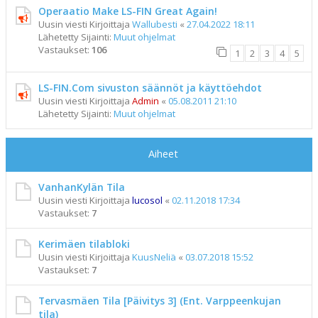
Operaatio Make LS-FIN Great Again!
Uusin viesti Kirjoittaja
Wallubesti
«
27.04.2022 18:11
Lähetetty Sijainti:
Muut ohjelmat
Vastaukset:
106
1
2
3
4
5
LS-FIN.Com sivuston säännöt ja käyttöehdot
Uusin viesti Kirjoittaja
Admin
«
05.08.2011 21:10
Lähetetty Sijainti:
Muut ohjelmat
Aiheet
VanhanKylän Tila
Uusin viesti Kirjoittaja
lucosol
«
02.11.2018 17:34
Vastaukset:
7
Kerimäen tilabloki
Uusin viesti Kirjoittaja
KuusNeliä
«
03.07.2018 15:52
Vastaukset:
7
Tervasmäen Tila [Päivitys 3] (Ent. Varppeenkujan
tila)