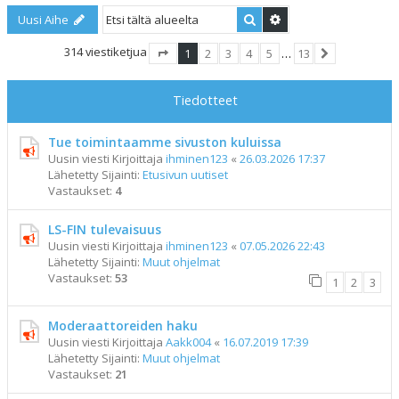
Etsi
Tarkennettu haku
Uusi Aihe
314 viestiketjua
1
2
3
4
5
…
13
Sivu
1
/
13
Seuraava
Tiedotteet
Tue toimintaamme sivuston kuluissa
Uusin viesti Kirjoittaja
ihminen123
«
26.03.2026 17:37
Lähetetty Sijainti:
Etusivun uutiset
Vastaukset:
4
LS-FIN tulevaisuus
Uusin viesti Kirjoittaja
ihminen123
«
07.05.2026 22:43
Lähetetty Sijainti:
Muut ohjelmat
Vastaukset:
53
1
2
3
Moderaattoreiden haku
Uusin viesti Kirjoittaja
Aakk004
«
16.07.2019 17:39
Lähetetty Sijainti:
Muut ohjelmat
Vastaukset:
21