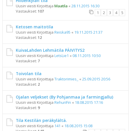
Hiidenkylän tila
Uusin viesti Kirjoittaja
Maatila
«
28.11.2015 16:30
Vastaukset:
107
1
2
3
4
5
Ketosen maitotila
Uusin viesti Kirjoittaja
Reiska95
«
19.11.2015 21:37
Vastaukset:
12
KuivaLahden Lehmätila PÄIVITYS2
Uusin viesti Kirjoittaja
LetsLie1
«
08.11.2015 10:50
Vastaukset:
7
Toivolan tila
Uusin viesti Kirjoittaja
Traktorimies_
«
25.09.2015 20:56
Vastaukset:
2
Ojalan veljekset (By Pohjanmaa ja farmingjallu)
Uusin viesti Kirjoittaja
RehuriFin
«
18.08.2015 17:16
Vastaukset:
9
Tila Kestilän peräkylältä.
Uusin viesti Kirjoittaja
141
«
18.08.2015 15:08