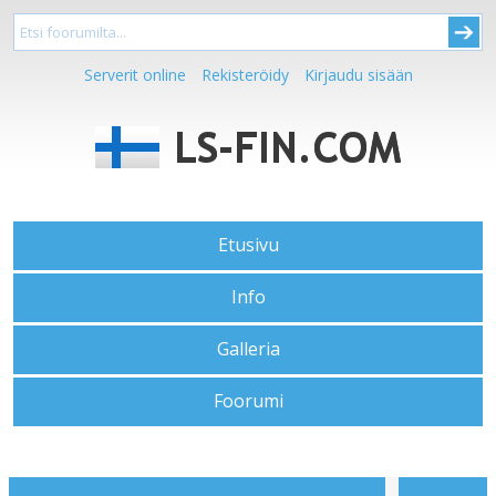
Serverit online
Rekisteröidy
Kirjaudu sisään
Etusivu
Info
Galleria
Foorumi