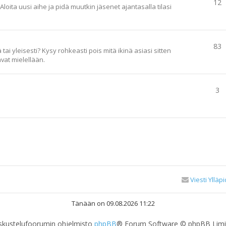
12
loita uusi aihe ja pidä muutkin jäsenet ajantasalla tilasi
83
ai yleisesti? Kysy rohkeasti pois mitä ikinä asiasi sitten
vat mielellään.
3
Viesti Ylläpi
Tänään on 09.08.2026 11:22
skustelufoorumin ohjelmisto
phpBB
® Forum Software © phpBB Limi