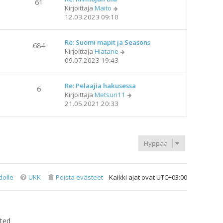
ä
n
61
t
N
Kirjoittaja
Maito
u
v
i
ä
12.03.2023 09:10
u
i
y
s
e
t
i
s
Re: Suomi mapit ja Seasons
ä
n
684
t
N
Kirjoittaja
Hiatane
u
v
i
ä
09.07.2023 19:43
u
i
y
s
e
t
i
s
Re: Pelaajia hakusessa
ä
n
6
t
N
Kirjoittaja
Metsuri11
u
v
i
ä
21.05.2021 20:33
u
i
y
s
e
t
i
s
ä
n
t
u
v
i
Hyppää
u
i
s
e
i
s
n
t
dolle
UKK
Poista evästeet
Kaikki ajat ovat
UTC+03:00
v
i
i
e
s
t
ted