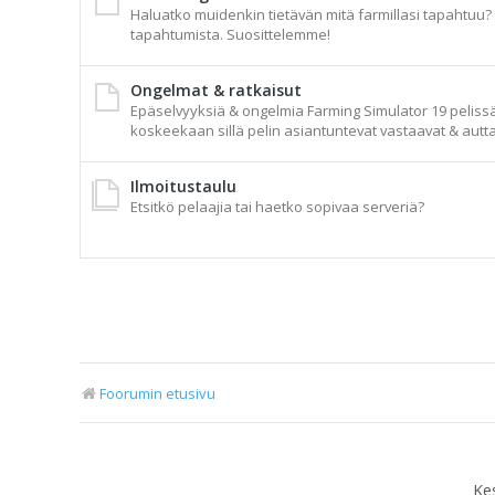
Haluatko muidenkin tietävän mitä farmillasi tapahtuu? A
tapahtumista. Suosittelemme!
Ongelmat & ratkaisut
Epäselvyyksiä & ongelmia Farming Simulator 19 pelissä t
koskeekaan sillä pelin asiantuntevat vastaavat & autta
Ilmoitustaulu
Etsitkö pelaajia tai haetko sopivaa serveriä?
Foorumin etusivu
Ke