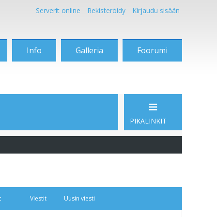
Serverit online
Rekisteröidy
Kirjaudu sisään
Info
Galleria
Foorumi
PIKALINKIT
t
Viestit
Uusin viesti