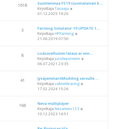
Suomenmaa FS19 (suomalainen k…
1618
N
Kirjoittaja
Tasaaja
ä
01.12.2025 19:26
y
t
Farming Simulator 19 UPDATE 1…
ä
3
N
Kirjoittaja
HPFarming
u
ä
21.06.2019 07:50
u
y
s
t
i
Lisäsovellusten lataus ei onn…
ä
n
8
N
Kirjoittaja
jussileponiemi
u
v
ä
06.07.2021 23:35
u
i
y
s
e
t
i
s
JyväjemmaritModding servulle …
ä
n
41
t
N
Kirjoittaja
valmettiracing
u
v
i
ä
17.02.2024 15:26
u
i
y
s
e
t
i
s
Neva multiplayer
ä
n
166
t
N
Kirjoittaja
Nevamies123
u
v
i
ä
10.12.2023 14:51
u
i
y
s
e
t
i
s
Re: Rivinojan tila