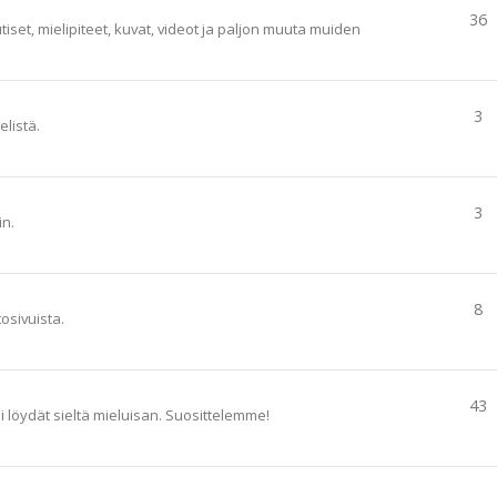
36
tiset, mielipiteet, kuvat, videot ja paljon muuta muiden
3
elistä.
3
in.
8
tosivuista.
43
ai löydät sieltä mieluisan. Suosittelemme!