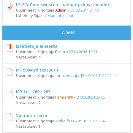
LS-FIN.Com sivuston säännöt ja käyttöehdot
Uusin viesti Kirjoittaja
Admin
«
05.08.2011 21:10
Lähetetty Sijainti:
Muut ohjelmat
Aiheet
Lisätietoja alueesta
Uusin viesti Kirjoittaja
Ezmo
«
07.01.2016 12:31
Vastaukset:
4
MF 5904wd textuurit
Uusin viesti Kirjoittaja
farmi pelaaja 15
«
06.07.2021 21:44
MP-Lift 260 / 265
Uusin viesti Kirjoittaja
Farmari99
«
21.03.2021 22:05
Vastaukset:
2
Valmetin tarra
Uusin viesti Kirjoittaja
arska fs11
«
19.10.2019 21:42
Vastaukset:
1