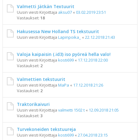
Valmetti Jätkän Textuurit
Uusin viesti Kirjoittaja
aksu07
«
03.02.2019 23:51
Vastaukset:
18
Hakusessa New Holland TS tekstuurit
Uusin viesti Kirjoittaja
Lapinpoika_
«
22.12.2018 21:43
Valoja kaipaisin (.id3) iso pyöreä hella valo!
Uusin viesti Kirjoittaja
kosti699
«
17.12.2018 22:00
Vastaukset:
2
Valmettien tekstuurit
Uusin viesti Kirjoittaja
MaPa
«
17.12.2018 21:26
Vastaukset:
2
Traktorikaivuri
Uusin viesti Kirjoittaja
valmetti 1502 t
«
12.09.2018 21:05
Vastaukset:
3
Turvekoneiden tekstuureja
Uusin viesti Kirjoittaja
kosti699
«
27.04.2018 23:15