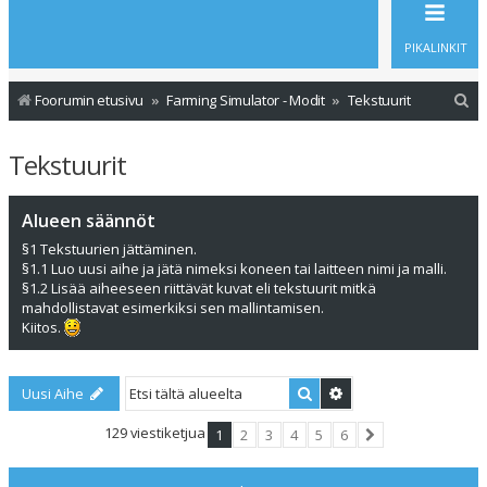
PIKALINKIT
E
Foorumin etusivu
Farming Simulator - Modit
Tekstuurit
t
Tekstuurit
s
i
Alueen säännöt
§1 Tekstuurien jättäminen.
§1.1 Luo uusi aihe ja jätä nimeksi koneen tai laitteen nimi ja malli.
§1.2 Lisää aiheeseen riittävät kuvat eli tekstuurit mitkä
mahdollistavat esimerkiksi sen mallintamisen.
Kiitos.
Etsi
Tarkennettu haku
Uusi Aihe
129 viestiketjua
1
2
3
4
5
6
Seuraava