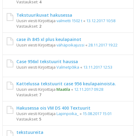
Vastaukset:
4
Tekstuurikuvat hakusessa
Uusin viesti Kirjoittaja
valmetti 1502 t
«
13.12.2017 10:58
Vastaukset:
2
case ih 845 xl plus keulapainot
Uusin viesti Kirjoittaja
vähäpoikajussi
«
28.11.2017 19:22
Case 956xl tekstuurit haussa
Uusin viesti Kirjoittaja
Valmetp0ika
«
13.11.2017 12:53
Kattelussa tekstuurit case 956 keulapainoista.
Uusin viesti Kirjoittaja
Maatila
«
12.11.2017 09:28
Vastaukset:
7
Hakusessa ois VM DS 400 Textuurit
Uusin viesti Kirjoittaja
Lapinpoika_
«
15.08.2017 15:01
Vastaukset:
5
tekstuureita