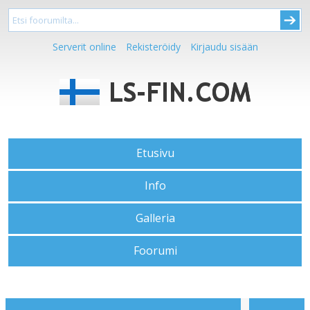
Serverit online
Rekisteröidy
Kirjaudu sisään
Etusivu
Info
Galleria
Foorumi