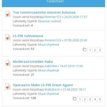
Tiedotteet
Tue toimintaamme sivuston kuluissa
Uusin viesti Kirjoittaja
ihminen123
«
26.03.2026 17:37
Lähetetty Sijainti:
Etusivun uutiset
Vastaukset:
4
LS-FIN tulevaisuus
Uusin viesti Kirjoittaja
ihminen123
«
07.05.2026 22:43
Lähetetty Sijainti:
Muut ohjelmat
Vastaukset:
53
1
2
3
Moderaattoreiden haku
Uusin viesti Kirjoittaja
Aakk004
«
16.07.2019 17:39
Lähetetty Sijainti:
Muut ohjelmat
Vastaukset:
21
Operaatio Make LS-FIN Great Again!
Uusin viesti Kirjoittaja
Wallubesti
«
27.04.2022 18:11
Lähetetty Sijainti:
Muut ohjelmat
Vastaukset:
106
1
2
3
4
5