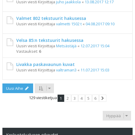
Uusin viesti Kirjoittaja
juho jaakkola
«
13.08.2017 12:17
Valmet 802 tekstuurit hakusessa
Uusin viesti Kirjoittaja
valmetti 1502 t
«
04.08.2017 09:10
Velsa 85:n tekstuurit hakusessa
Uusin viesti Kirjoittaja
Metsästäjä
«
12.07.2017 15:04
Vastaukset:
6
Livakka paskavaunun kuvat
Uusin viesti Kirjoittaja
valtraman3
«
11.07.2017 15:03
Uusi Aihe
129 viestiketjua
1
2
3
4
5
6
Seuraava
Hyppää
Keskustelualueen oikeudet