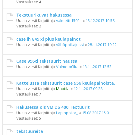
Vastaukset:
4
Tekstuurikuvat hakusessa
Uusin viesti Kirjoittaja
valmetti 1502 t
«
13.12.2017 10:58
Vastaukset:
2
case ih 845 xl plus keulapainot
Uusin viesti Kirjoittaja
vähäpoikajussi
«
28.11.2017 19:22
Case 956xl tekstuurit haussa
Uusin viesti Kirjoittaja
Valmetp0ika
«
13.11.2017 12:53
Kattelussa tekstuurit case 956 keulapainoista.
Uusin viesti Kirjoittaja
Maatila
«
12.11.2017 09:28
Vastaukset:
7
Hakusessa ois VM DS 400 Textuurit
Uusin viesti Kirjoittaja
Lapinpoika_
«
15.08.2017 15:01
Vastaukset:
5
tekstuureita