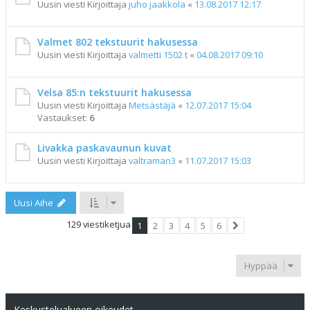
Uusin viesti Kirjoittaja
juho jaakkola
«
13.08.2017 12:17
Valmet 802 tekstuurit hakusessa
Uusin viesti Kirjoittaja
valmetti 1502 t
«
04.08.2017 09:10
Velsa 85:n tekstuurit hakusessa
Uusin viesti Kirjoittaja
Metsästäjä
«
12.07.2017 15:04
Vastaukset:
6
Livakka paskavaunun kuvat
Uusin viesti Kirjoittaja
valtraman3
«
11.07.2017 15:03
Uusi Aihe
129 viestiketjua
1
2
3
4
5
6
Seuraava
Hyppää
Keskustelualueen oikeudet