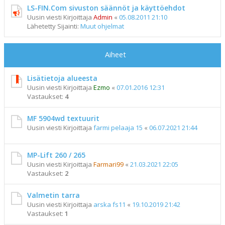
LS-FIN.Com sivuston säännöt ja käyttöehdot
Uusin viesti Kirjoittaja
Admin
«
05.08.2011 21:10
Lähetetty Sijainti:
Muut ohjelmat
Aiheet
Lisätietoja alueesta
Uusin viesti Kirjoittaja
Ezmo
«
07.01.2016 12:31
Vastaukset:
4
MF 5904wd textuurit
Uusin viesti Kirjoittaja
farmi pelaaja 15
«
06.07.2021 21:44
MP-Lift 260 / 265
Uusin viesti Kirjoittaja
Farmari99
«
21.03.2021 22:05
Vastaukset:
2
Valmetin tarra
Uusin viesti Kirjoittaja
arska fs11
«
19.10.2019 21:42
Vastaukset:
1