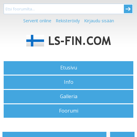
Serverit online
Rekisteröidy
Kirjaudu sisään
Etusivu
Info
Galleria
Foorumi