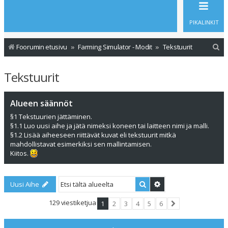
PIKALINKIT
E
Foorumin etusivu
Farming Simulator - Modit
Tekstuurit
t
Tekstuurit
s
i
Alueen säännöt
§1 Tekstuurien jättäminen.
§1.1 Luo uusi aihe ja jätä nimeksi koneen tai laitteen nimi ja malli.
§1.2 Lisää aiheeseen riittävät kuvat eli tekstuurit mitkä
mahdollistavat esimerkiksi sen mallintamisen.
Kiitos.
Etsi
Tarkennettu haku
Uusi Aihe
129 viestiketjua
1
2
3
4
5
6
Seuraava