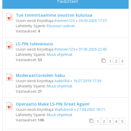
Tiedotteet
Tue toimintaamme sivuston kuluissa
Uusin viesti Kirjoittaja
ihminen123
«
26.03.2026 17:37
Lähetetty Sijainti:
Etusivun uutiset
Vastaukset:
4
LS-FIN tulevaisuus
Uusin viesti Kirjoittaja
ihminen123
«
07.05.2026 22:43
Lähetetty Sijainti:
Muut ohjelmat
Vastaukset:
53
1
2
3
Moderaattoreiden haku
Uusin viesti Kirjoittaja
Aakk004
«
16.07.2019 17:39
Lähetetty Sijainti:
Muut ohjelmat
Vastaukset:
21
Operaatio Make LS-FIN Great Again!
Uusin viesti Kirjoittaja
Wallubesti
«
27.04.2022 18:11
Lähetetty Sijainti:
Muut ohjelmat
Vastaukset:
106
1
2
3
4
5