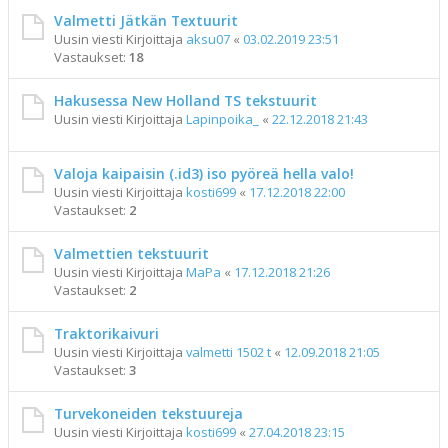
Valmetti Jätkän Textuurit
Uusin viesti Kirjoittaja
aksu07
«
03.02.2019 23:51
Vastaukset:
18
Hakusessa New Holland TS tekstuurit
Uusin viesti Kirjoittaja
Lapinpoika_
«
22.12.2018 21:43
Valoja kaipaisin (.id3) iso pyöreä hella valo!
Uusin viesti Kirjoittaja
kosti699
«
17.12.2018 22:00
Vastaukset:
2
Valmettien tekstuurit
Uusin viesti Kirjoittaja
MaPa
«
17.12.2018 21:26
Vastaukset:
2
Traktorikaivuri
Uusin viesti Kirjoittaja
valmetti 1502 t
«
12.09.2018 21:05
Vastaukset:
3
Turvekoneiden tekstuureja
Uusin viesti Kirjoittaja
kosti699
«
27.04.2018 23:15