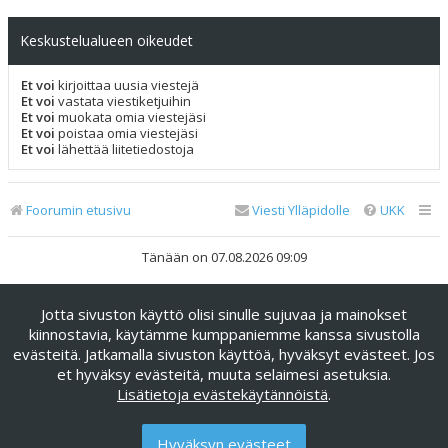
Keskustelualueen oikeudet
Et voi
kirjoittaa uusia viestejä
Et voi
vastata viestiketjuihin
Et voi
muokata omia viestejäsi
Et voi
poistaa omia viestejäsi
Et voi
lähettää liitetiedostoja
Foorumin etusivu
Viesti Ylläpidolle
UKK
Tänään on 07.08.2026 09:09
Keskustelufoorumin ohjelmisto
phpBB
® Forum Software ©
Jotta sivuston käyttö olisi sinulle sujuvaa ja mainokset
phpBB Limited
kiinnostavia, käytämme kumppaniemme kanssa sivustolla
Käännös: phpBB Suomi (lurttinen, harritapio, Pettis)
evästeitä. Jatkamalla sivuston käyttöä, hyväksyt evästeet. Jos
phpBB Metro Theme by
PixelGoose Studio
et hyväksy evästeitä, muuta selaimesi asetuksia.
Yksityisyys
|
Ehdot
Lisätietoja evästekäytännöistä
.
Hyväksyn evästeet