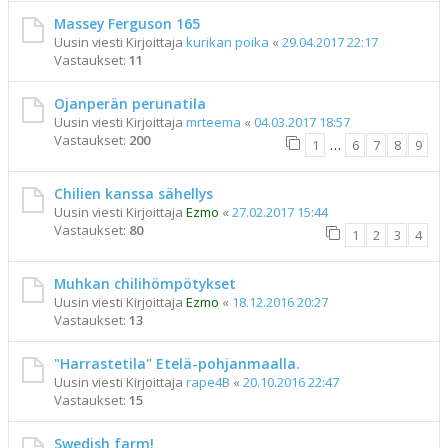
Massey Ferguson 165
Uusin viesti Kirjoittaja
kurikan poika
«
29.04.2017 22:17
Vastaukset:
11
Ojanperän perunatila
Uusin viesti Kirjoittaja
mrteema
«
04.03.2017 18:57
Vastaukset:
200
1
…
6
7
8
9
Chilien kanssa sähellys
Uusin viesti Kirjoittaja
Ezmo
«
27.02.2017 15:44
Vastaukset:
80
1
2
3
4
Muhkan chilihömpötykset
Uusin viesti Kirjoittaja
Ezmo
«
18.12.2016 20:27
Vastaukset:
13
"Harrastetila" Etelä-pohjanmaalla.
Uusin viesti Kirjoittaja
rape4B
«
20.10.2016 22:47
Vastaukset:
15
Swedish farm!