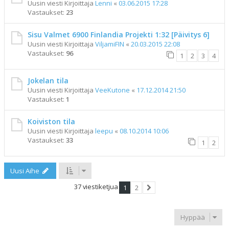
Uusin viesti Kirjoittaja
Lenni
«
03.06.2015 17:28
Vastaukset:
23
Sisu Valmet 6900 Finlandia Projekti 1:32 [Päivitys 6]
Uusin viesti Kirjoittaja
ViljamiFIN
«
20.03.2015 22:08
Vastaukset:
96
1
2
3
4
Jokelan tila
Uusin viesti Kirjoittaja
VeeKutone
«
17.12.2014 21:50
Vastaukset:
1
Koiviston tila
Uusin viesti Kirjoittaja
leepu
«
08.10.2014 10:06
Vastaukset:
33
1
2
Uusi Aihe
37 viestiketjua
1
2
Seuraava
Hyppää