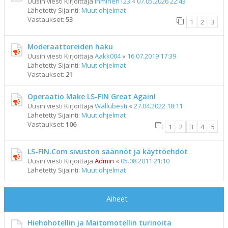
Uusin viesti Kirjoittaja
ihminen123
«
07.05.2026 22:43
Lähetetty Sijainti:
Muut ohjelmat
Vastaukset:
53
1
2
3
Moderaattoreiden haku
Uusin viesti Kirjoittaja
Aakk004
«
16.07.2019 17:39
Lähetetty Sijainti:
Muut ohjelmat
Vastaukset:
21
Operaatio Make LS-FIN Great Again!
Uusin viesti Kirjoittaja
Wallubesti
«
27.04.2022 18:11
Lähetetty Sijainti:
Muut ohjelmat
Vastaukset:
106
1
2
3
4
5
LS-FIN.Com sivuston säännöt ja käyttöehdot
Uusin viesti Kirjoittaja
Admin
«
05.08.2011 21:10
Lähetetty Sijainti:
Muut ohjelmat
Aiheet
Hiehohotellin ja Maitomotellin turinoita