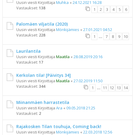
Uusin viesti Kirjoittaja
Muhka
«
24.12.2021 16:28
Vastaukset:
138
1
2
3
4
5
6
Palomäen viljatila (2020)
Uusin viesti Kirjoittaja
Mönkijämies
«
27.01.2021 04:52
Vastaukset:
228
1
…
7
8
9
10
Laurilantila
Uusin viesti Kirjoittaja
Maatila
«
28.08.2019 20:16
Vastaukset:
17
Kerkolan tila! [Päivitys 34]
Uusin viesti Kirjoittaja
Maatila
«
27.02.2019 11:50
Vastaukset:
344
1
…
11
12
13
14
Miinanmäen harrastetila
Uusin viesti Kirjoittaja
Ara
«
09.05.2018 21:25
Vastaukset:
2
Rajakosken Tilan touhuja, Coming back!
Uusin viesti Kirjoittaja
Mönkijämies
«
22.03.2018 12:56