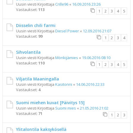
Uusin viesti Kirjoittaja
Crille96
«
16.09.2016 23:26
Vastaukset:
113
1
2
3
4
5
Diisselin chili farmi
Uusin viesti Kirjoittaja
Diesel Power
«
12.09.2016 21:07
Vastaukset:
99
1
2
3
4
Sihvolantila
Uusin viesti Kirjoittaja
Mönkijämies
«
19.06.2016 08:10
Vastaukset:
110
1
2
3
4
5
Viljatila Maaningalla
Uusin viesti Kirjoittaja
Kasitonni
«
14.06.2016 22:33
Vastaukset:
4
Suomi miehen kuvat [Päivitys 15]
Uusin viesti Kirjoittaja
Suomi mies
«
21.05.2016 21:02
Vastaukset:
71
1
2
3
Ylitalontila kaksykösellä