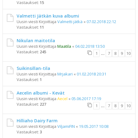
Vastaukset:
15
Valmetti Jätkän kuva albumi
Uusin viesti Kirjoittaja
Valmetti jätkä
«
07.02.2018 22:12
Vastaukset:
11
Nikulan maitotila
Uusin viesti Kirjoittaja
Maatila
«
04.02.2018 13:50
Vastaukset:
245
1
…
7
8
9
10
Suikinsillan-tila
Uusin viesti Kirjoittaja
Mrjakari
«
01.02.2018 20:31
Vastaukset:
1
Aecelin albumi - Kevät
Uusin viesti Kirjoittaja
Aecel
«
05.06.2017 17:19
Vastaukset:
227
1
…
7
8
9
10
Hilliaho Dairy Farm
Uusin viesti Kirjoittaja
ViljamiFIN
«
19.05.2017 10:08
Vastaukset:
3