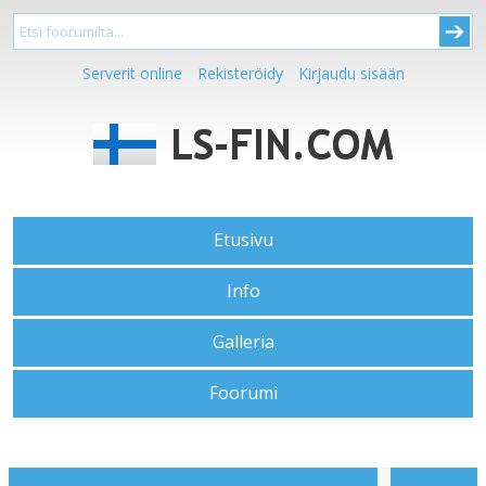
Serverit online
Rekisteröidy
Kirjaudu sisään
Etusivu
Info
Galleria
Foorumi