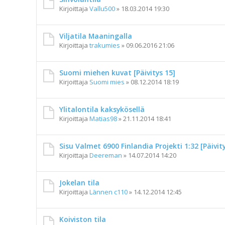
Kirjoittaja
Vallu500
»
18.03.2014 19:30
Viljatila Maaningalla
Kirjoittaja
trakumies
»
09.06.2016 21:06
Suomi miehen kuvat [Päivitys 15]
Kirjoittaja
Suomi mies
»
08.12.2014 18:19
Ylitalontila kaksykösellä
Kirjoittaja
Matias98
»
21.11.2014 18:41
Sisu Valmet 6900 Finlandia Projekti 1:32 [Päivity
Kirjoittaja
Deereman
»
14.07.2014 14:20
Jokelan tila
Kirjoittaja
Lännen c110
»
14.12.2014 12:45
Koiviston tila