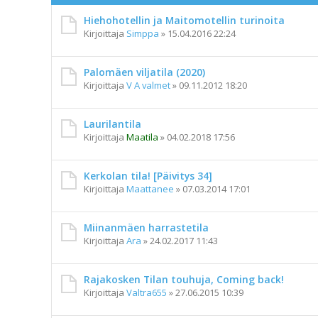
Hiehohotellin ja Maitomotellin turinoita
Kirjoittaja
Simppa
»
15.04.2016 22:24
Palomäen viljatila (2020)
Kirjoittaja
V A valmet
»
09.11.2012 18:20
Laurilantila
Kirjoittaja
Maatila
»
04.02.2018 17:56
Kerkolan tila! [Päivitys 34]
Kirjoittaja
Maattanee
»
07.03.2014 17:01
Miinanmäen harrastetila
Kirjoittaja
Ara
»
24.02.2017 11:43
Rajakosken Tilan touhuja, Coming back!
Kirjoittaja
Valtra655
»
27.06.2015 10:39