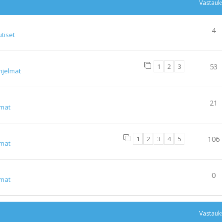
Vastauk
4
tiset
1
2
3
53
hjelmat
21
lmat
1
2
3
4
5
106
lmat
0
lmat
Vastauk