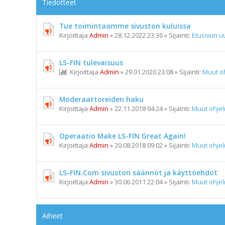
Tiedotteet
Tue toimintaamme sivuston kuluissa
Kirjoittaja
Admin
»
28.12.2022 23:36
» Sijainti:
Etusivun uu
LS-FIN tulevaisuus
Kirjoittaja
Admin
»
29.01.2020 23:08
» Sijainti:
Muut o
Moderaattoreiden haku
Kirjoittaja
Admin
»
22.11.2018 04:24
» Sijainti:
Muut ohje
Operaatio Make LS-FIN Great Again!
Kirjoittaja
Admin
»
20.08.2018 09:02
» Sijainti:
Muut ohje
LS-FIN.Com sivuston säännöt ja käyttöehdot
Kirjoittaja
Admin
»
30.06.2011 22:04
» Sijainti:
Muut ohje
Aiheet