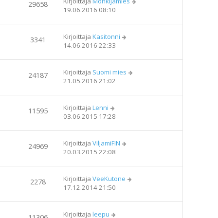
Kirjoittaja
Mönkijämies
29658
19.06.2016 08:10
Kirjoittaja
Kasitonni
3341
14.06.2016 22:33
Kirjoittaja
Suomi mies
24187
21.05.2016 21:02
Kirjoittaja
Lenni
11595
03.06.2015 17:28
Kirjoittaja
ViljamiFIN
24969
20.03.2015 22:08
Kirjoittaja
VeeKutone
2278
17.12.2014 21:50
Kirjoittaja
leepu
11306