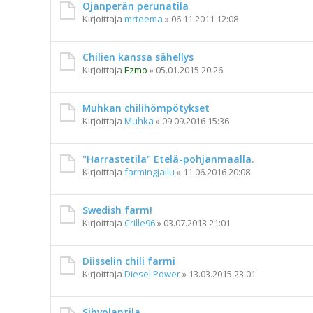
Ojanperän perunatila
Kirjoittaja
mrteema
»
06.11.2011 12:08
Chilien kanssa sähellys
Kirjoittaja
Ezmo
»
05.01.2015 20:26
Muhkan chilihömpötykset
Kirjoittaja
Muhka
»
09.09.2016 15:36
"Harrastetila" Etelä-pohjanmaalla.
Kirjoittaja
farmingjallu
»
11.06.2016 20:08
Swedish farm!
Kirjoittaja
Crille96
»
03.07.2013 21:01
Diisselin chili farmi
Kirjoittaja
Diesel Power
»
13.03.2015 23:01
Sihvolantila