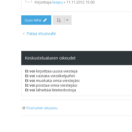
Kirjoittaja
leepu
»
11.11.2012 15:00
Uusi Aihe
Palaa etusivulle
Keskustelualueen oikeudet
Et voi
kirjoittaa uusia viestejä
Et voi
vastata viestiketjuihin
Et voi
muokata omia viestejäsi
Et voi
poistaa omia viestejäsi
Et voi
lähettää liitetiedostoja
Foorumin etusivu