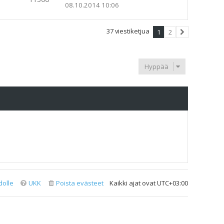
08.10.2014 10:06
37 viestiketjua
1
2
Seuraava
Hyppää
dolle
UKK
Poista evästeet
Kaikki ajat ovat
UTC+03:00