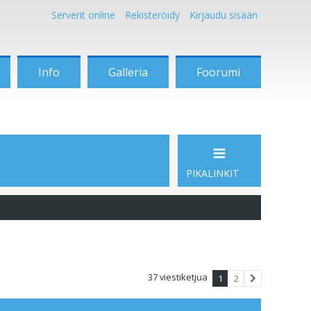
Serverit online
Rekisteröidy
Kirjaudu sisään
Info
Galleria
Foorumi
PIKALINKIT
37 viestiketjua
1
2
Seuraava