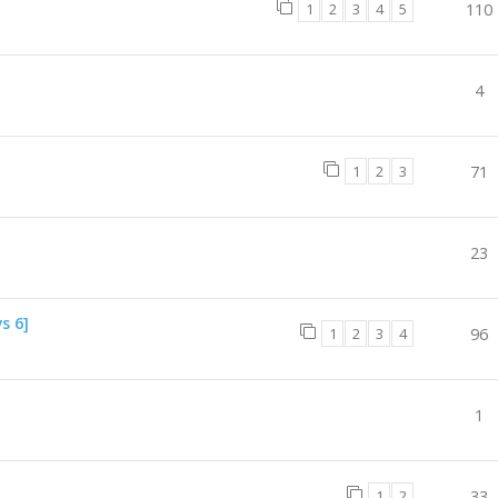
1
2
3
4
5
110
4
1
2
3
71
23
s 6]
1
2
3
4
96
1
1
2
33