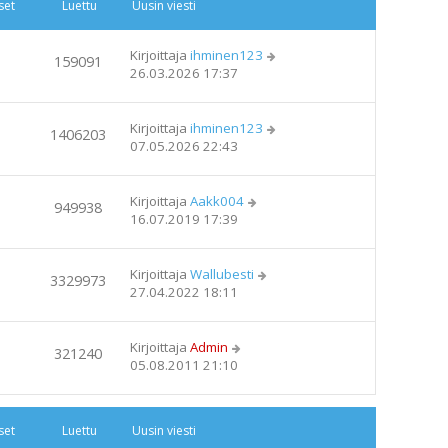
set
Luettu
Uusin viesti
Kirjoittaja
ihminen123
159091
26.03.2026 17:37
Kirjoittaja
ihminen123
1406203
07.05.2026 22:43
Kirjoittaja
Aakk004
949938
16.07.2019 17:39
Kirjoittaja
Wallubesti
3329973
27.04.2022 18:11
Kirjoittaja
Admin
321240
05.08.2011 21:10
set
Luettu
Uusin viesti