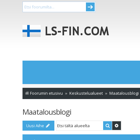
Foorumin etusivu
Keskustelualueet
Maatalousblogi
Maatalousblogi
Etsi
Tarkennet
Uusi Aihe