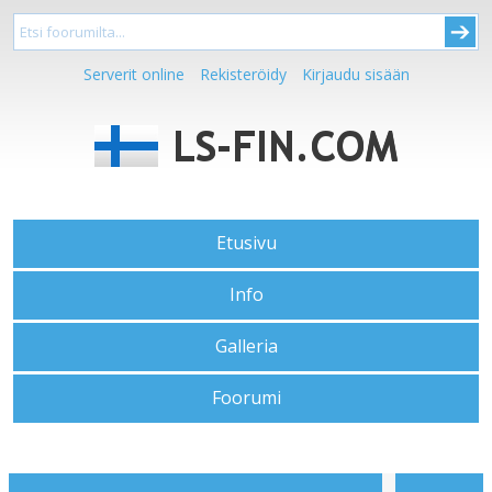
Serverit online
Rekisteröidy
Kirjaudu sisään
Etusivu
Info
Galleria
Foorumi