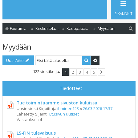
PIKALINKIT
E
Foorumin etusivu
Keskustelualueet
Kauppapaikka
Myydään
t
Myydään
s
i
Etsi
Tarkennettu haku
Uusi Aihe
122 viestiketjua
1
2
3
4
5
Seuraava
Tiedotteet
Tue toimintaamme sivuston kuluissa
Uusin viesti Kirjoittaja
ihminen123
«
26.03.2026 17:37
Lähetetty Sijainti:
Etusivun uutiset
Vastaukset:
4
LS-FIN tulevaisuus