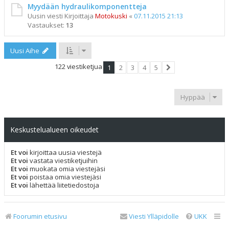
Myydään hydraulikomponentteja
Uusin viesti Kirjoittaja
Motokuski
«
07.11.2015 21:13
Vastaukset:
13
Uusi Aihe
122 viestiketjua
1
2
3
4
5
Seuraava
Hyppää
Keskustelualueen oikeudet
Et voi
kirjoittaa uusia viestejä
Et voi
vastata viestiketjuihin
Et voi
muokata omia viestejäsi
Et voi
poistaa omia viestejäsi
Et voi
lähettää liitetiedostoja
Foorumin etusivu
Viesti Ylläpidolle
UKK