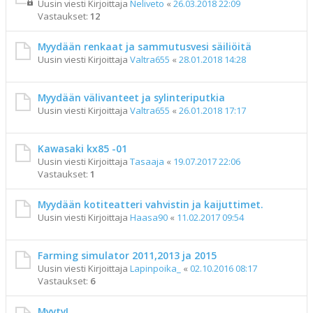
Uusin viesti Kirjoittaja
Neliveto
«
26.03.2018 22:09
Vastaukset:
12
Myydään renkaat ja sammutusvesi säiliöitä
Uusin viesti Kirjoittaja
Valtra655
«
28.01.2018 14:28
Myydään välivanteet ja sylinteriputkia
Uusin viesti Kirjoittaja
Valtra655
«
26.01.2018 17:17
Kawasaki kx85 -01
Uusin viesti Kirjoittaja
Tasaaja
«
19.07.2017 22:06
Vastaukset:
1
Myydään kotiteatteri vahvistin ja kaijuttimet.
Uusin viesti Kirjoittaja
Haasa90
«
11.02.2017 09:54
Farming simulator 2011,2013 ja 2015
Uusin viesti Kirjoittaja
Lapinpoika_
«
02.10.2016 08:17
Vastaukset:
6
Myyty!