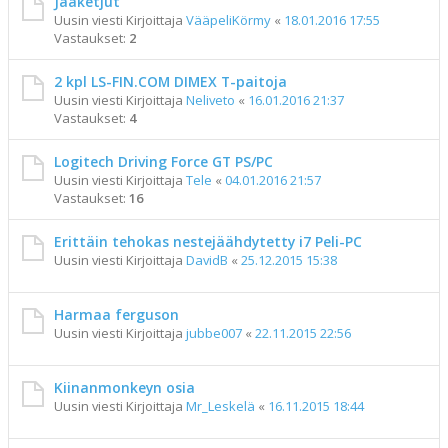
Jääketjut
Uusin viesti Kirjoittaja
VääpeliKörmy
«
18.01.2016 17:55
Vastaukset:
2
2 kpl LS-FIN.COM DIMEX T-paitoja
Uusin viesti Kirjoittaja
Neliveto
«
16.01.2016 21:37
Vastaukset:
4
Logitech Driving Force GT PS/PC
Uusin viesti Kirjoittaja
Tele
«
04.01.2016 21:57
Vastaukset:
16
Erittäin tehokas nestejäähdytetty i7 Peli-PC
Uusin viesti Kirjoittaja
DavidB
«
25.12.2015 15:38
Harmaa ferguson
Uusin viesti Kirjoittaja
jubbe007
«
22.11.2015 22:56
Kiinanmonkeyn osia
Uusin viesti Kirjoittaja
Mr_Leskelä
«
16.11.2015 18:44