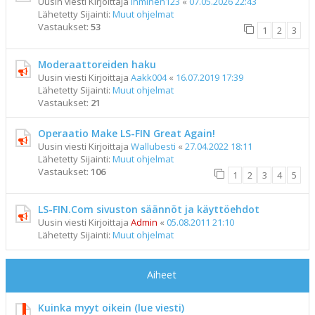
Uusin viesti Kirjoittaja
ihminen123
«
07.05.2026 22:43
Lähetetty Sijainti:
Muut ohjelmat
Vastaukset:
53
1
2
3
Moderaattoreiden haku
Uusin viesti Kirjoittaja
Aakk004
«
16.07.2019 17:39
Lähetetty Sijainti:
Muut ohjelmat
Vastaukset:
21
Operaatio Make LS-FIN Great Again!
Uusin viesti Kirjoittaja
Wallubesti
«
27.04.2022 18:11
Lähetetty Sijainti:
Muut ohjelmat
Vastaukset:
106
1
2
3
4
5
LS-FIN.Com sivuston säännöt ja käyttöehdot
Uusin viesti Kirjoittaja
Admin
«
05.08.2011 21:10
Lähetetty Sijainti:
Muut ohjelmat
Aiheet
Kuinka myyt oikein (lue viesti)